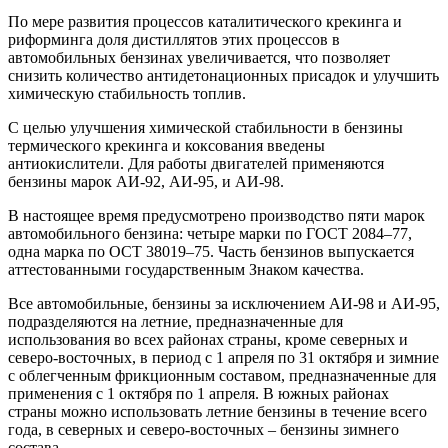
По мере развития процессов каталитического крекинга и
риформинга доля дистиллятов этих процессов в
автомобильных бензинах увеличивается, что позволяет
снизить количество антидетонационных присадок и улучшить
химическую стабильность топлив.
С целью улучшения химической стабильности в бензины
термического крекинга и коксования введены
антиокислители. Для работы двигателей применяются
бензины марок АИ-92, АИ-95, и АИ-98.
В настоящее время предусмотрено производство пяти марок
автомобильного бензина: четыре марки по ГОСТ 2084–77,
одна марка по ОСТ 38019–75. Часть бензинов выпускается
аттестованными государственным Знаком качества.
Все автомобильные, бензины за исключением АИ-98 и АИ-95,
подразделяются на летние, предназначенные для
использования во всех районах страны, кроме северных и
северо-восточных, в период с 1 апреля по 31 октября и зимние
с облегченным фрикционным составом, предназначенные для
применения с 1 октября по 1 апреля. В южных районах
страны можно использовать летние бензины в течение всего
года, в северных и северо-восточных – бензины зимнего
состава.