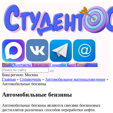
Прайс
Контакты
Вакансии
Гарантии
Блог
Справочник
Ваш регион: Москва
Главная
»
Справочник
»
Автомобильное материаловедение
»
Автомобильные бензины
Автомобильные бензины
Автомобильные бензины являются смесями бензиновых
дистиллятов различных способов переработки нефти.