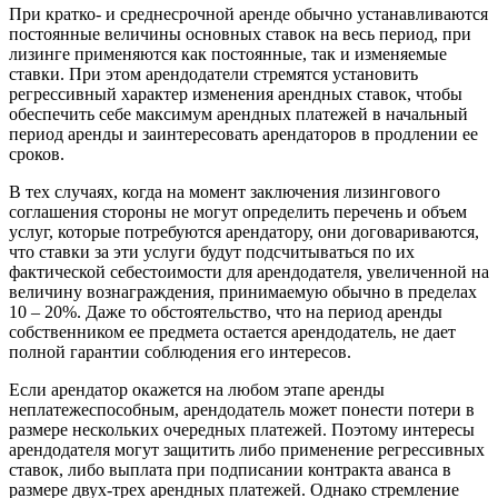
При кратко- и среднесрочной аренде обычно устанавливаются
постоянные величины основных ставок на весь период, при
лизинге применяются как постоянные, так и изменяемые
ставки. При этом арендодатели стремятся установить
регрессивный характер изменения арендных ставок, чтобы
обеспечить себе максимум арендных платежей в начальный
период аренды и заинтересовать арендаторов в продлении ее
сроков.
В тех случаях, когда на момент заключения лизингового
соглашения стороны не могут определить перечень и объем
услуг, которые потребуются арендатору, они договариваются,
что ставки за эти услуги будут подсчитываться по их
фактической себестоимости для арендодателя, увеличенной на
величину вознаграждения, принимаемую обычно в пределах
10 – 20%. Даже то обстоятельство, что на период аренды
собственником ее предмета остается арендодатель, не дает
полной гарантии соблюдения его интересов.
Если арендатор окажется на любом этапе аренды
неплатежеспособным, арендодатель может понести потери в
размере нескольких очередных платежей. Поэтому интересы
арендодателя могут защитить либо применение регрессивных
ставок, либо выплата при подписании контракта аванса в
размере двух-трех арендных платежей. Однако стремление