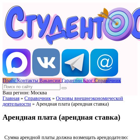
Прайс
Контакты
Вакансии
Гарантии
Блог
Справочник
Ваш регион: Москва
Главная
»
Справочник
»
Основы внешнеэкономической
деятельности
»
Арендная плата (арендная ставка)
Арендная плата (арендная ставка)
Сумма арендной платы должна возмещать арендодателю: