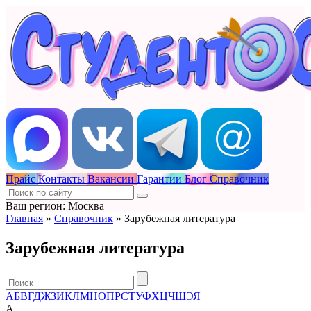
Прайс
Контакты
Вакансии
Гарантии
Блог
Справочник
Ваш регион: Москва
Главная
»
Справочник
»
Зарубежная литература
Зарубежная литература
А
Б
В
Г
Д
Ж
З
И
К
Л
М
Н
О
П
Р
С
Т
У
Ф
Х
Ц
Ч
Ш
Э
Я
А