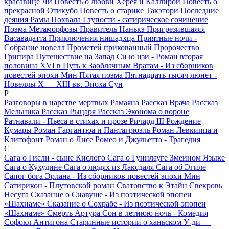
красавице Ли
Повесть о любви Херея и Каллирои
Повесть о
прекрасной Отикубо
Повесть о старике Такэтори
Последние
деяния Рамы
Похвала Глупости - сатирическое сочинение
Поэма Метаморфозы
Правитель Нанькэ
Пригрезившаяся
Васавадатта
Приключения нишадхца
Приятные ночи -
Собрание новелл
Прометей прикованный
Пророчество
Грипира
Путешествие на Запад Си ю цзи - Роман вторая
половина XVI в
Путь к Заоблачным Вратам - Из сборников
повестей эпохи Мин
Пятая поэма
Пятнадцать тысяч люнет -
Новеллы Х — ХIII вв. Эпоха Сун
Р
Разговоры в царстве мертвых
Рамаяна
Рассказ Врача
Рассказ
Мельника
Рассказ Рыцаря
Рассказ Эконома о вороне
Ратнавали - Пьеса в стихах и прозе
Ричард III
Рождение
Кумары
Роман Гаргантюа и Пантагрюэль
Роман Левкиппа и
Клитофонт
Роман о Лисе
Ромео и Джульетта - Трагедия
С
Сага о Гисли - сыне Кислого
Сага о Гуннлауге Змеином Языке
Сага о Кухудине
Сага о людях из Лаксдаля
Сага об Эгиле
Сапог бога Эрлана - Из сборников повестей эпохи Мин
Сатирикон - Плутовской роман
Сватовство к Этайн
Свекровь
Несуга
Сказание о Сиавуше - Из поэтической эпопеи
«Шахнаме»
Сказание о Сохрабе - Из поэтической эпопеи
«Шахнаме»
Смерть Артура
Сон в летнюю ночь - Комедия
Софокл Антигона
Старинные истории о ханьском У-ди —