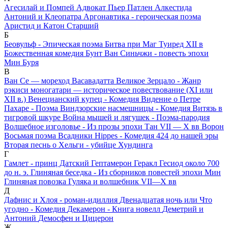
Агесилай и Помпей
Адвокат Пьер Патлен
Алкестида
Антоний и Клеопатра
Аргонавтика - героическая поэма
Аристид и Катон Старший
Б
Беовульф - Эпическая поэма
Битва при Маг Туиред ХII в
Божественная комедия
Бунт Ван Синьчжи - повесть эпохи
Мин
Буря
В
Ван Се — мореход
Васавадатта
Великое Зерцало - Жанр
рэкиси моногатари — историческое повествование (XI или
XII в.)
Венецианский купец - Комедия
Видение о Петре
Пахаре - Поэма
Виндзорские насмешницы - Комедия
Витязь в
тигровой шкуре
Война мышей и лягушек - Поэма-пародия
Волшебное изголовье - Из прозы эпохи Тан VII — Х вв
Ворон
Восьмая поэма
Всадники Hippes - Комедия 424 до нашей эры
Вторая песнь о Хельги - убийце Хундинга
Г
Гамлет - принц Датский
Гептамерон
Геракл
Гесиод около 700
до н. э.
Глиняная беседка - Из сборников повестей эпохи Мин
Глиняная повозка
Гуляка и волшебник VII—Х вв
Д
Дафнис и Хлоя - роман-идиллия
Двенадцатая ночь или Что
угодно - Комедия
Декамерон - Книга новелл
Деметрий и
Антоний
Демосфен и Цицерон
Ж