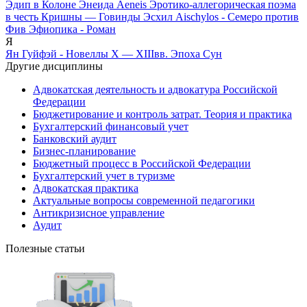
Эдип в Колоне
Энеида Aeneis
Эротико-аллегорическая поэма
в честь Кришны — Говинды
Эсхил Aischylos - Семеро против
Фив
Эфиопика - Роман
Я
Ян Гуйфэй - Новеллы Х — ХIIIвв. Эпоха Сун
Другие дисциплины
Адвокатская деятельность и адвокатура Российской
Федерации
Бюджетирование и контроль затрат. Теория и практика
Бухгалтерский финансовый учет
Банковский аудит
Бизнес-планирование
Бюджетный процесс в Российской Федерации
Бухгалтерский учет в туризме
Адвокатская практика
Актуальные вопросы современной педагогики
Антикризисное управление
Аудит
Полезные статьи