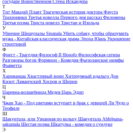
государе Воинственном
Стена Искандера
Т
Тит Макций Плавт
Трагическая история доктора Фауста
Трахинянки
Третья новелла Первого дня рассказ Филомены
Третья поэма
Триста новелл
Тристан и Изольда
У
Убиение Шишупалы Sisupala
Убить собаку, чтобы образумить
мужа - Китайская классическая драма Эпоха Юань
Укрощение
строптивой
Ф
Фиест - Трагедия
Философ II filosofo
Философская сатира
Разговоры богов
Формион - Комедия
Фьезоланские нимфы
Фьяметта
Х
Хариванша
Хвастливый воин
Хитроумный идальго Дон
Кихот Ламанчский
Хосров и Ширин
Ц
Царевна-волшебница Медея
Царь Эдип
Ч
Чжан Хао - Под цветами вступает в брак с девицей Ли
Чудо о
Теофиле
Ш
Шакунтала, или Узнанная по кольцу Шакунтала Abhijnana-
sakuntala
Шестая поэма
Шкатулка - комедия о сундуке
Э