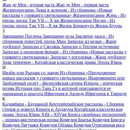
Жан де Мен - вторая часть
Жан де Мен - первая часть
Жизнеописание Девы в зеленом - Из сборника «Новые
рассказы у горящего светильника»
Жизнеописание Жэнь - Из
прозы эпохи Тан VII— Х вв
Жизнеописание Ин-ин - Из
прозы эпохи Тан VII—X вв
Жизнь Бенвенуто
Жизнь Будды
З
Завещание Патлена
Завещание осла
Заклятие даоса - Из
сборников повестей эпохи Мин
Записки из кельи - Жанр
дзуйхицу
Записки о Сяолянь
Записки о Теплом источнике
Записки о пионовом фонаре - Из сборника «Новые рассказы у
горящего светильника»
Записки у изголовья - Жанр дзуйхицу
Знак терпение - Китайская классическая драма Эпоха Юань
И
Ивэйн или Рыцарь со львом
Из сборника «Продолжение
новых рассказов у горящего светильника»
Икароменипп или
Заоблачный полет - философская сатира
Илиада - эпическая
поэма
История про Тань Гэ в которой описываются ее
дарования и красота
Ифигения в Авлиде
Ифигения в Тавриде
К
Кадамбари - Бхушаной
Кентерберийские рассказы - Сборник
стихов и новелл
Кирата и Арджуна
Китайская классическая
драма Эпоха Юань ХIII—ХIVвв
Книга скорбных песнопений
- лирико-мистическая поэма
Комедия Братья
Комедия Брюзга
Комедия Лягушки
Комедия Облака
Комедия Отрезанная коса