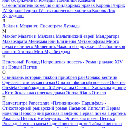
или Остриженная
Комедия Пленники
Комедия
Самоистязатель
Комедия о придворных нравах
Король Генрих
IV
Король Генрих IV - историческая хроника
Король Лир
Куркудион
Л
Лейли и Меджнун
Лисистрата
Лузиады
М
Макбет
Малати и Малхава
Мальтийский еврей
Мандрагора
Махабхарата
Менехмы или Близнецы
Метаморфозы
Много
шума из ничего
Мошенник Чжао и его дружки - Из сборников
повестей эпохи Мин
Мул без узды
Н
Неистовый Роланд
Непрошеная повесть - Роман (начало XIV
в.)
Новый Патлен
О
О виллане, который тяжбой приобрел рай
Облако-вестник
Одиссея - эпическая поэма
Опыты - философское эссе
Орестея
Oresteia
Освобожденный Иерусалим
Осень в Ханьском дворце
- Китайская классическая драма Эпоха Юань
Отелло
П
Панчатантра Pancatantra «Пятикнижие»
Парцифаль -
Стихотворный рыцарский роман
Пасынок Ипполит
Первая
новелла Первого дня рассказ Панфило
Первая поэма
Перстень
Ракшасы
Песнь о Нибелунгах - Эпическая поэма
Песнь о
Роланде
Песнь о моем Сиде
Повесть о доме Тайра
Повесть о