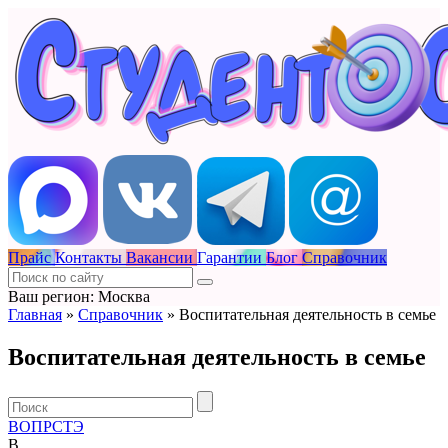
Прайс
Контакты
Вакансии
Гарантии
Блог
Справочник
Ваш регион: Москва
Главная
»
Справочник
»
Воспитательная деятельность в семье
Воспитательная деятельность в семье
В
О
П
Р
С
Т
Э
В