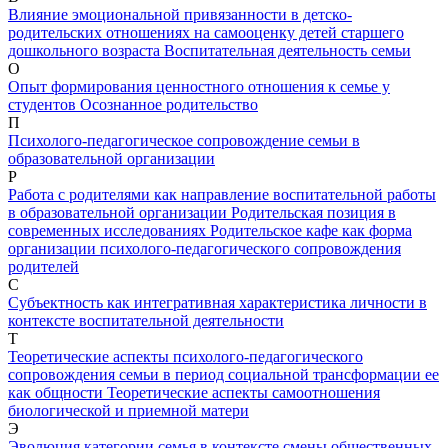
Влияние эмоциональной привязанности в детско-
родительских отношениях на самооценку детей старшего
дошкольного возраста
Воспитательная деятельность семьи
О
Опыт формирования ценностного отношения к семье у
студентов
Осознанное родительство
П
Психолого-педагогическое сопровождение семьи в
образовательной организации
Р
Работа с родителями как направление воспитательной работы
в образовательной организации
Родительская позиция в
современных исследованиях
Родительское кафе как форма
организации психолого-педагогического сопровождения
родителей
С
Субъектность как интегративная характеристика личности в
контексте воспитательной деятельности
Т
Теоретические аспекты психолого-педагогического
сопровождения семьи в период социальной трансформации ее
как общности
Теоретические аспекты самоотношения
биологической и приемной матери
Э
Эволюция категории семья в контексте смены общественных