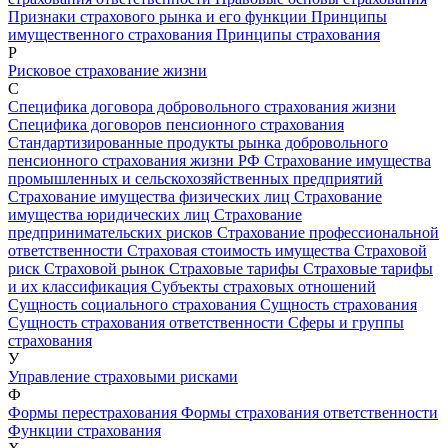
Признаки страхового рынка и его функции
Принципы
имущественного страхования
Принципы страхования
Р
Рисковое страхование жизни
С
Специфика договора добровольного страхования жизни
Специфика договоров пенсионного страхования
Стандартизированные продукты рынка добровольного
пенсионного страхования жизни РФ
Страхование имущества
промышленных и сельскохозяйственных предприятий
Страхование имущества физических лиц
Страхование
имущества юридических лиц
Страхование
предпринимательских рисков
Страхование профессиональной
ответственности
Страховая стоимость имущества
Страховой
риск
Страховой рынок
Страховые тарифы
Страховые тарифы
и их классификация
Субъекты страховых отношений
Сущность социального страхования
Сущность страхования
Сущность страхования ответственности
Сферы и группы
страхования
У
Управление страховыми рисками
Ф
Формы перестрахования
Формы страхования ответственности
Функции страхования