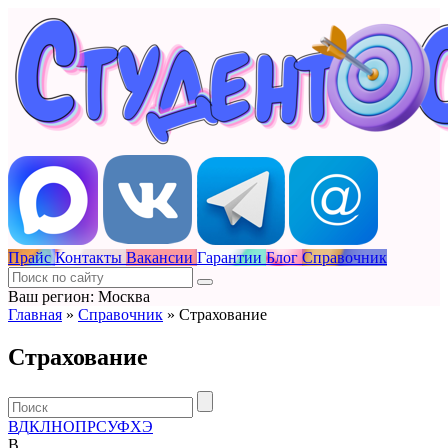
Прайс
Контакты
Вакансии
Гарантии
Блог
Справочник
Ваш регион: Москва
Главная
»
Справочник
»
Страхование
Страхование
В
Д
К
Л
Н
О
П
Р
С
У
Ф
Х
Э
В