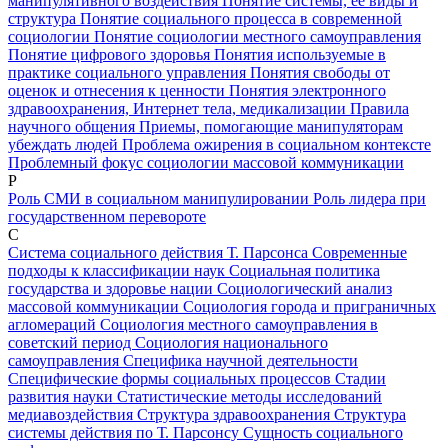
манипулятивного воздействия
Понятие системы, её виды и
структура
Понятие социального процесса в современной
социологии
Понятие социологии местного самоуправления
Понятие цифрового здоровья
Понятия используемые в
практике социального управления
Понятия свободы от
оценок и отнесения к ценности
Понятия электронного
здравоохранения, Интернет тела, медикализации
Правила
научного общения
Приемы, помогающие манипуляторам
убеждать людей
Проблема ожирения в социальном контексте
Проблемный фокус социологии массовой коммуникации
Р
Роль СМИ в социальном манипулировании
Роль лидера при
государственном перевороте
С
Система социального действия Т. Парсонса
Современные
подходы к классификации наук
Социальная политика
государства и здоровье нации
Социологический анализ
массовой коммуникации
Социология города и приграничных
агломераций
Социология местного самоуправления в
советский период
Социология национального
самоуправления
Специфика научной деятельности
Специфические формы социальных процессов
Стадии
развития науки
Статистические методы исследований
медиавоздействия
Структура здравоохранения
Структура
системы действия по Т. Парсонсу
Сущность социального