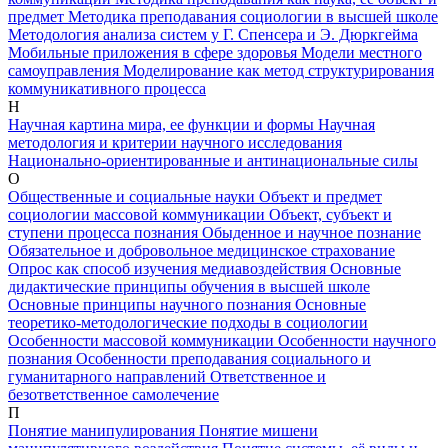
предмет
Методика преподавания социологии в высшей школе
Методология анализа систем у Г. Спенсера и Э. Дюркгейма
Мобильные приложения в сфере здоровья
Модели местного
самоуправления
Моделирование как метод структурирования
коммуникативного процесса
Н
Научная картина мира, ее функции и формы
Научная
методология и критерии научного исследования
Национально-ориентированные и антинациональные силы
О
Общественные и социальные науки
Объект и предмет
социологии массовой коммуникации
Объект, субъект и
ступени процесса познания
Обыденное и научное познание
Обязательное и добровольное медицинское страхование
Опрос как способ изучения медиавоздействия
Основные
дидактические принципы обучения в высшей школе
Основные принципы научного познания
Основные
теоретико-методологические подходы в социологии
Особенности массовой коммуникации
Особенности научного
познания
Особенности преподавания социального и
гуманитарного направлений
Ответственное и
безответственное самолечение
П
Понятие манипулирования
Понятие мишени