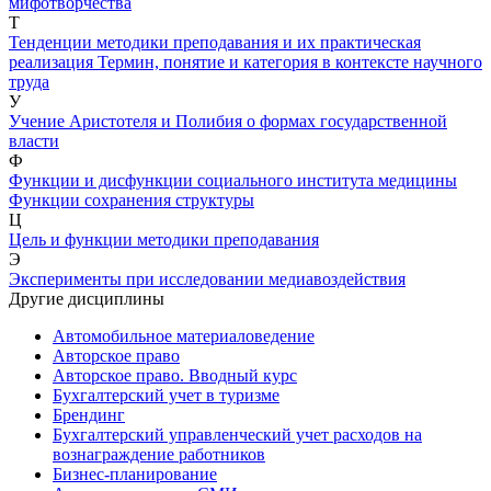
мифотворчества
Т
Тенденции методики преподавания и их практическая
реализация
Термин, понятие и категория в контексте научного
труда
У
Учение Аристотеля и Полибия о формах государственной
власти
Ф
Функции и дисфункции социального института медицины
Функции сохранения структуры
Ц
Цель и функции методики преподавания
Э
Эксперименты при исследовании медиавоздействия
Другие дисциплины
Автомобильное материаловедение
Авторское право
Авторское право. Вводный курс
Бухгалтерский учет в туризме
Брендинг
Бухгалтерский управленческий учет расходов на
вознаграждение работников
Бизнес-планирование