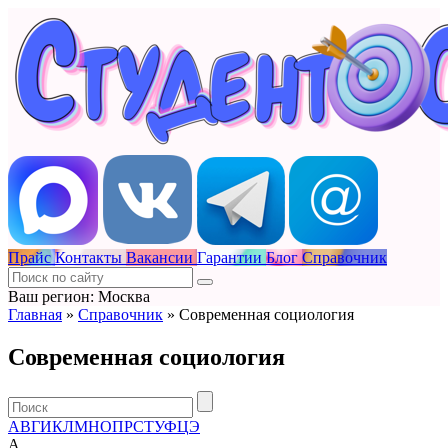
Прайс
Контакты
Вакансии
Гарантии
Блог
Справочник
Ваш регион: Москва
Главная
»
Справочник
»
Современная социология
Современная социология
А
В
Г
И
К
Л
М
Н
О
П
Р
С
Т
У
Ф
Ц
Э
А