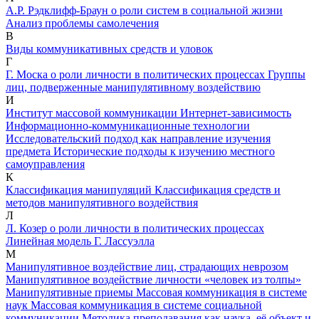
А.Р. Рэдклифф-Браун о роли систем в социальной жизни
Анализ проблемы самолечения
В
Виды коммуникативных средств и уловок
Г
Г. Моска о роли личности в политических процессах
Группы
лиц, подверженные манипулятивному воздействию
И
Институт массовой коммуникации
Интернет-зависимость
Информационно-коммуникационные технологии
Исследовательский подход как направление изучения
предмета
Исторические подходы к изучению местного
самоуправления
К
Классификация манипуляций
Классификация средств и
методов манипулятивного воздействия
Л
Л. Козер о роли личности в политических процессах
Линейная модель Г. Лассуэлла
М
Манипулятивное воздействие лиц, страдающих неврозом
Манипулятивное воздействие личности «человек из толпы»
Манипулятивные приемы
Массовая коммуникация в системе
наук
Массовая коммуникация в системе социальной
коммуникации
Методика преподавания как наука, её объект и