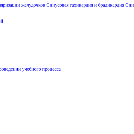
ляризации желудочков
Синусовая тахикардия и брадикардия
Син
ей
роведении учебного процесса