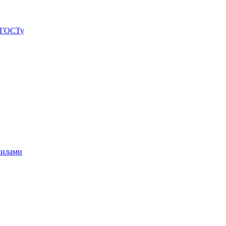
о ГОСТу
силами