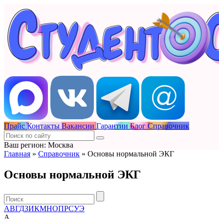
Прайс
Контакты
Вакансии
Гарантии
Блог
Справочник
Ваш регион: Москва
Главная
»
Справочник
»
Основы нормальной ЭКГ
Основы нормальной ЭКГ
А
В
Г
Д
З
И
К
М
Н
О
П
Р
С
У
Э
А