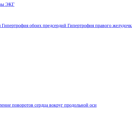
овы ЭКГ
я
Гипертрофия обоих предсердий
Гипертрофия правого желудоч
ение поворотов сердца вокруг продольной оси