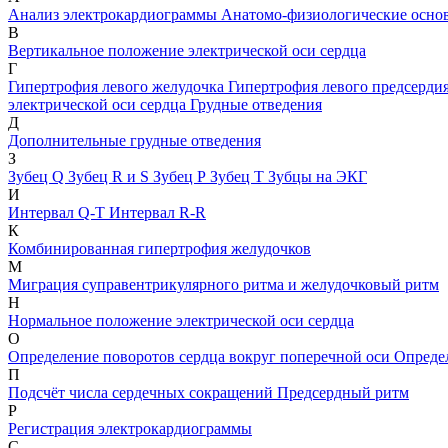
Анализ электрокардиограммы
Анатомо-физиологические осн
В
Вертикальное положение электрической оси сердца
Г
Гипертрофия левого желудочка
Гипертрофия левого предсерди
электрической оси сердца
Грудные отведения
Д
Дополнительные грудные отведения
З
Зубец Q
Зубец R и S
Зубец Р
Зубец Т
Зубцы на ЭКГ
И
Интервал Q-Т
Интервал R-R
К
Комбинированная гипертрофия желудочков
М
Миграция суправентрикулярного ритма и желудочковый ритм
Н
Нормальное положение электрической оси сердца
О
Определение поворотов сердца вокруг поперечной оси
Определ
П
Подсчёт числа сердечных сокращений
Предсердный ритм
Р
Регистрация электрокардиограммы
С