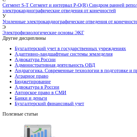
Сегмент S-T
Сегмент и интервал P-Q(R)
Синдром ранней репо
электрокардиографические отведения от конечностей
У
Усиленные электрокардиографические отведения от конечност
Э
Электрофизиологические основы ЭКГ
Другие дисциплины
Бухгалтерский учет в государственных учреждениях
Адаптивно-ландшафтные системы земледелия
Адвокатура России
Административная деятельность ОВД
Андрагогика. Современные технологии в подготовке и п
Аграрное право
Бюджетирование
Адвокатура в России
Авторское право в СМИ
Банки и деньги
Бухгалтерский финансовый учет
Полезные статьи