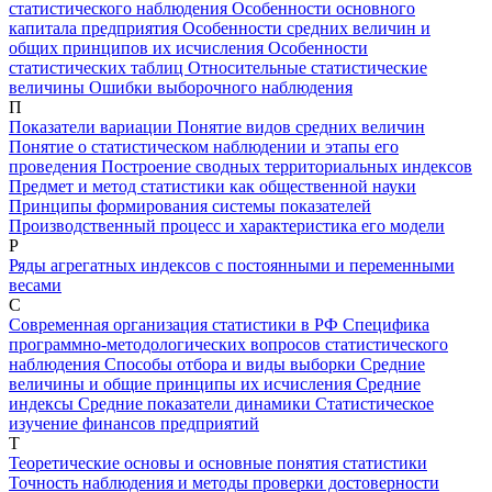
статистического наблюдения
Особенности основного
капитала предприятия
Особенности средних величин и
общих принципов их исчисления
Особенности
статистических таблиц
Относительные статистические
величины
Ошибки выборочного наблюдения
П
Показатели вариации
Понятие видов средних величин
Понятие о статистическом наблюдении и этапы его
проведения
Построение сводных территориальных индексов
Предмет и метод статистики как общественной науки
Принципы формирования системы показателей
Производственный процесс и характеристика его модели
Р
Ряды агрегатных индексов с постоянными и переменными
весами
С
Современная организация статистики в РФ
Специфика
программно-методологических вопросов статистического
наблюдения
Способы отбора и виды выборки
Средние
величины и общие принципы их исчисления
Средние
индексы
Средние показатели динамики
Статистическое
изучение финансов предприятий
Т
Теоретические основы и основные понятия статистики
Точность наблюдения и методы проверки достоверности