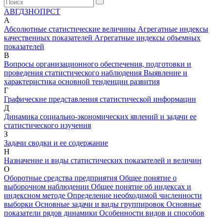
А
В
Г
Д
З
Н
О
П
Р
С
Т
А
Абсолютные статистические величины
Агрегатные индексы
качественных показателей
Агрегатные индексы объемных
показателей
В
Вопросы организационного обеспечения, подготовки и
проведения статистического наблюдения
Выявление и
характеристика основной тенденции развития
Г
Графические представления статистической информации
Д
Динамика социально-экономических явлений и задачи ее
статистического изучения
З
Задачи сводки и ее содержание
Н
Назначение и виды статистических показателей и величин
О
Оборотные средства предприятия
Общее понятие о
выборочном наблюдении
Общее понятие об индексах и
индексном методе
Определение необходимой численности
выборки
Основные задачи и виды группировок
Основные
показатели рядов динамики
Особенности видов и способов