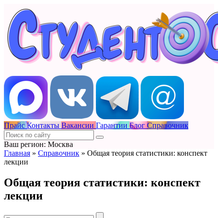
Прайс
Контакты
Вакансии
Гарантии
Блог
Справочник
Ваш регион: Москва
Главная
»
Справочник
»
Общая теория статистики: конспект
лекции
Общая теория статистики: конспект
лекции