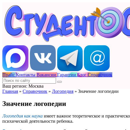
Прайс
Контакты
Вакансии
Гарантии
Блог
Справочник
Ваш регион: Москва
Главная
»
Справочник
»
Логопедия
»
Значение логопедии
Значение логопедии
Логопедия как наука
имеет важное теоретическое и практическо
психической деятельности ребенка.