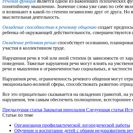
Речевая функция
является одной из важнейших психических фу
понятийному мышлению. Значение слова уже само по себе явля
и возникают в какой-то степени независимо друг от друга. Но
мыслительная деятельность.
Овладение способностью к речевому общению
создает предпос
ребенка об окружающей действительности, совершенствуются 
Овладение ребенком речью
способствует осознанию, планирован
участия в коллективном труде.
Нарушения речи в той или иной степени (в зависимости от хара
поведении. Тяжелые нарушения речи могут влиять на умственн
речи и мышления и ограниченностью социальных, в частности 
Нарушения речи, ограниченность речевого общения могут отри
эмоционально-волевой сферы, способствовать развитию отрицат
Все это отрицательно сказывается на овладении грамотой, на 
нарушения, тем самым обеспечить полноценное, всестороннее е
Предыдущая статья
Закрытая ринолалия
Следующая статья
Ист
Статьи по теме
Организация профилактической логопедической работы
Обучение и воспитание детей с общим недоразвитием ре