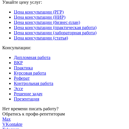
Узнайте цену услуг:
Цена консультации (РГР)
Цена консультации (НИР)
Цена консультации (бизнес-план)
Цена консультации (практическая работа)
Цена консультации (лабораторная работа)
Цена консультации (статья)
Консультации:
Дипломная работа
ВКР
Практика
Курсовая работа
Реферат
Контрольная работа
Эссе
Решение задач
Презентация
Нет времени писать работу?
Обратись к профи-репетиторам
Max
VKontakte