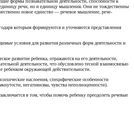
сшие формы познавательной деятельности, способности к
о единицу речи, но и единицу мышления. Они не тождественны
качественно новое единство — речевое мышление, рече-
агодаря которым формируются и уточняются представления
димые условия для развития различных форм деятельности и
ское развитие ребенка, отражаются на его деятельности,
ательной деятельности, что обусловлено тесной взаимосвязью
ние ребенком окружающей действительности.
психические наслоения, специфические особенности
мкнутости, негативизма, чувства неполноценности).
 заключается в том, чтобы помочь ребенку преодолеть речевые