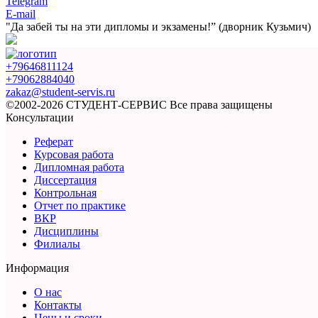
Telegram
E-mail
"Да забей ты на эти
дипломы и экзамены!”
(дворник Кузьмич)
+79646811124
+79062884040
zakaz@student-servis.ru
©2002-2026 СТУДЕНТ-СЕРВИС
Все права защищены
Консультации
Реферат
Курсовая работа
Дипломная работа
Диссертация
Контрольная
Отчет по практике
ВКР
Дисциплины
Филиалы
Информация
О нас
Контакты
Цены и сроки