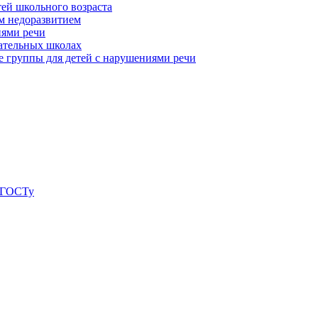
ей школьного возраста
м недоразвитием
иями речи
ательных школах
 группы для детей с нарушениями речи
о ГОСТу