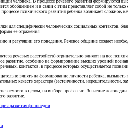
нкций человека. В процессе речевого развития формируются вы
ется обобщением и в связи с этим представляет собой не тольк
 в процессе психического развития ребенка возникает сложное, 
ылки для специфически человеческих социальных контактов, бл
формы ее отражения.
ию и регуляции его поведения. Речевое общение создает необхо
ктера речевых расстройств) отрицательно влияют на все психиче
ое развитие, особенно на формирование высших уровней познав
речевых, контактов, в процессе которых осуществляется позна
цательно влиять на формирование личности ребенка, вызывать 
ельных качеств характера (застенчивости, нерешительности, за
успеваемости в целом, на выборе профессии. Значение логопедии
го развитие.
ория развития фонопедии
чи