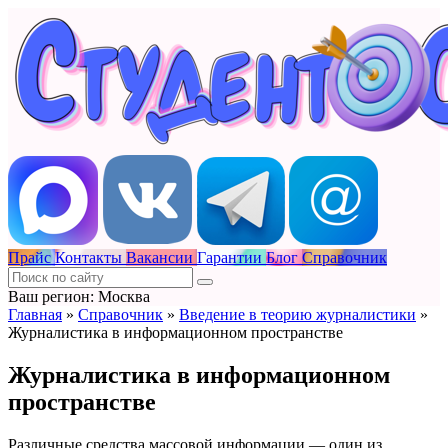
Прайс
Контакты
Вакансии
Гарантии
Блог
Справочник
Ваш регион: Москва
Главная
»
Справочник
»
Введение в теорию журналистики
»
Журналистика в информационном пространстве
Журналистика в информационном
пространстве
Различные средства массовой информации — один из