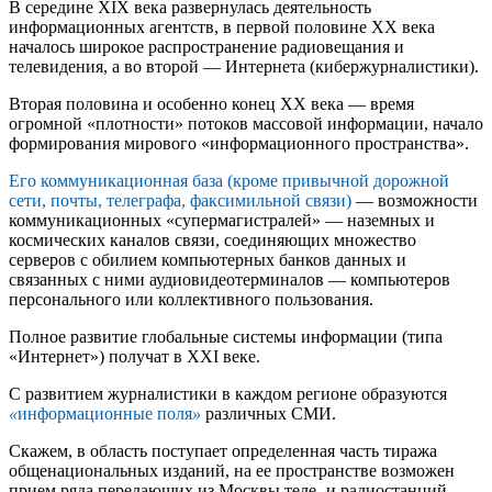
В середине XIX века развернулась деятельность
информационных агентств, в первой половине XX века
началось широкое распространение радиовещания и
телевидения, а во второй — Интернета (кибержурналистики).
Вторая половина и особенно конец XX века — время
огромной «плотности» потоков массовой информации, начало
формирования мирового «информационного пространства».
Его коммуникационная база (кроме привычной дорожной
сети, почты, телеграфа, факсимильной связи)
— возможности
коммуникационных «супермагистралей» — наземных и
космических каналов связи, соединяющих множество
серверов с обилием компьютерных банков данных и
связанных с ними аудиовидеотерминалов — компьютеров
персонального или коллективного пользования.
Полное развитие глобальные системы информации (типа
«Интернет») получат в XXI веке.
С развитием журналистики в каждом регионе образуются
«
информационные поля
»
различных СМИ.
Скажем, в область поступает определенная часть тиража
общенациональных изданий, на ее пространстве возможен
прием ряда передающих из Москвы теле- и радиостанций,