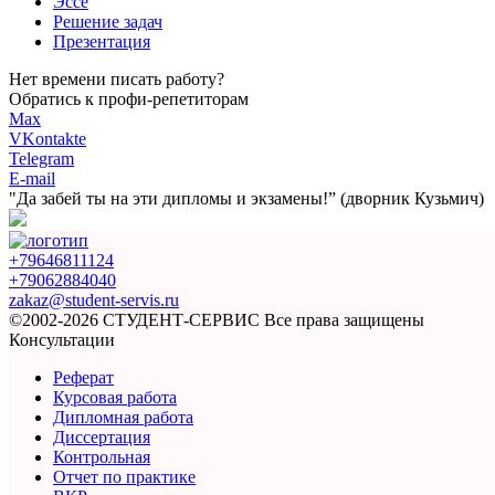
Эссе
Решение задач
Презентация
Нет времени писать работу?
Обратись к профи-репетиторам
Max
VKontakte
Telegram
E-mail
"Да забей ты на эти
дипломы и экзамены!”
(дворник Кузьмич)
+79646811124
+79062884040
zakaz@student-servis.ru
©2002-2026 СТУДЕНТ-СЕРВИС
Все права защищены
Консультации
Реферат
Курсовая работа
Дипломная работа
Диссертация
Контрольная
Отчет по практике