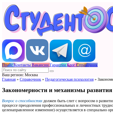
Прайс
Контакты
Вакансии
Гарантии
Блог
Справочник
Ваш регион: Москва
Главная
»
Справочник
»
Педагогическая психология
»
Законом
Закономерности и механизмы развития 
Вопрос о способностях
должен быть слит с вопросом о развити
процессе преодоления профессиональных и личностных труднос
целенаправленное изменение) осуществляется в специально ор