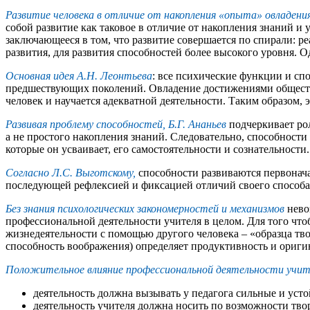
Развитие человека в отличие от накопления «опыта» овладени
собой развитие как таковое в отличие от накопления знаний и
заключающееся в том, что развитие совершается по спирали: р
развития, для развития способностей более высокого уровня.
Основная идея А.Н. Леонтьева
: все психические функции и сп
предшествующих поколений. Овладение достижениями общественн
человек и научается адекватной деятельности. Таким образом, 
Развивая проблему способностей, Б.Г. Ананьев
подчеркивает рол
а не простого накопления знаний. Следовательно, способност
которые он усваивает, его самостоятельности и сознательности.
Согласно Л.С. Выготскому,
способности развиваются первонача
последующей рефлексией и фиксацией отличий своего способа 
Без знания психологических закономерностей и механизмов
нево
профессиональной деятельности учителя в целом. Для того чт
жизнедеятельности с помощью другого человека – «образца тво
способность воображения) определяет продуктивность и ориги
Положительное влияние профессиональной деятельности учител
деятельность должна вызывать у педагога сильные и ус
деятельность учителя должна носить по возможности твор