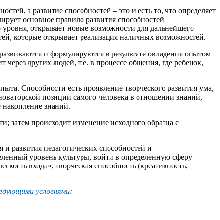
ностей, а развитие способностей – это и есть то, что определяет
лирует основное правило развития способностей,
го уровня, открывает новые возможности для дальнейшего
стей, которые открывает реализация наличных возможностей.
 развиваются и формулируются в результате овладения опытом
ерез других людей, т.е. в процессе общения, где ребенок,
пыта. Способности есть проявление творческого развития ума,
 новаторской позиции самого человека в отношении знаний,
е накопление знаний.
и; затем происходит изменение исходного образца с
 и развития педагогических способностей и
деленный уровень культуры, войти в определенную сферу
гкость входа», творческая способность (креативность,
ледующими условиями: