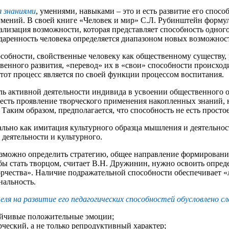
я знаниями
, умениями, навыками – это и есть развитие его способ
 умений. В своей книге «Человек и мир» С.Л. Рубинштейн форму
еализация возможности, которая представляет способность одно
 Одаренность человека определяется диапазоном новых возможно
особности, свойственные человеку как общественному существу,
ого развития, «перевод» их в «свои» способности происходит ч
этот процесс является по своей функции процессом воспитания.
ь активной деятельности индивида в усвоении общественного о
и есть проявление творческого применения накопленных знаний,
 Таким образом, предполагается, что способность не есть просто
льно как имитация культурного образца мышления и деятельност
деятельности и культурного.
зможно определить стратегию, общее направление формирования
обы стать творцом, считает В.Н. Дружинин, нужно освоить опре
рчества». Наличие подражательной способности обеспечивает «ле
нальность.
я на развитие его педагогических способностей обусловлено с
тойчивые положительные эмоции;
ческий, а не только репродуктивный характер;