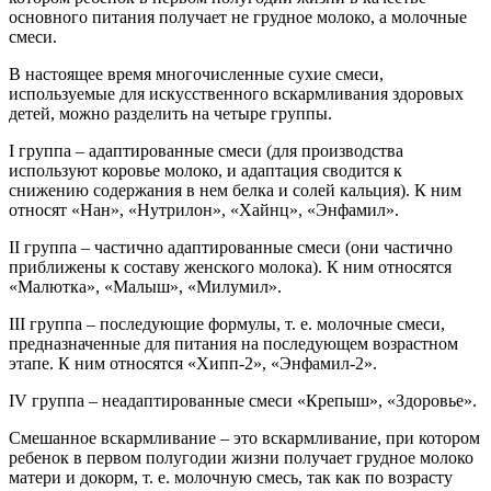
основного питания получает не грудное молоко, а молочные
смеси.
В настоящее время многочисленные сухие смеси,
используемые для искусственного вскармливания здоровых
детей, можно разделить на четыре группы.
I группа – адаптированные смеси (для производства
используют коровье молоко, и адаптация сводится к
снижению содержания в нем белка и солей кальция). К ним
относят «Нан», «Нутрилон», «Хайнц», «Энфамил».
II группа – частично адаптированные смеси (они частично
приближены к составу женского молока). К ним относятся
«Малютка», «Малыш», «Милумил».
III группа – последующие формулы, т. е. молочные смеси,
предназначенные для питания на последующем возрастном
этапе. К ним относятся «Хипп-2», «Энфамил-2».
IV группа – неадаптированные смеси «Крепыш», «Здоровье».
Смешанное вскармливание – это вскармливание, при котором
ребенок в первом полугодии жизни получает грудное молоко
матери и докорм, т. е. молочную смесь, так как по возрасту