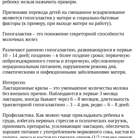
ребенку нельзя назначить прикорм.
Причинами перевода детей на смешанное вскармливание
являются гипогалактия у матери и социально-бытовые
факторы (к примеру, при выходе матери на работу).
Гипогалактия – это понижение секреторной способности
молочных желез
Различают раннюю гипогалактию, развивающуюся в первые
10 – 14 дней; позднюю – в более поздние сроки; первичную
нейроэндокринного генеза и вторичную, обусловленную
нерациональным питанием, нарушением режима дня,
соматическими и инфекционными заболеваниями матери.
Интересно
Лактационные кризы – это уменьшение количества молока
без внешних причин. Наблюдаются в первые 3 месяца
лактации, иногда бывают через 6 – 8 месяцев, длительность
транзиторной гипогалактиии – 3 – 4 дня, редко – 6 – 8 дней.
Профилактика. Как можно чаще прикладывать ребенка к
груди, избегать нервных стрессов и психических нагрузок,
принимать препараты, усиливающие лактацию, обеспечить
хорошее питание с употреблением морковного сока, настоя из
укропа, аниса и настоя из грецких орехов (1/2 стакана орехов