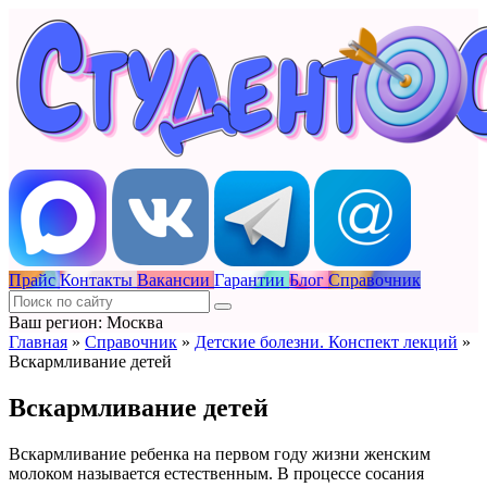
Прайс
Контакты
Вакансии
Гарантии
Блог
Справочник
Ваш регион: Москва
Главная
»
Справочник
»
Детские болезни. Конспект лекций
»
Вскармливание детей
Вскармливание детей
Вскармливание ребенка на первом году жизни женским
молоком называется естественным. В процессе сосания