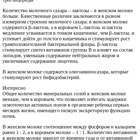
Количество молочного сахара – лактозы – в женском молоке
больше. Качественные различия заключаются в разном
изомерном строении молочного сахара: в женском молоке
содержится β-лактоза, а в коровьем L-лактоза. α-лактоза
медленнее усваивается в тонком кишечнике, чем β-лактоза, и
успевает дойти до толстого кишечника и стимулирует рост
грамположительной бактериальной флоры. β-лактоза
стимулирует синтез витаминов группы В и влияет на состав
липидов, уменьшая содержание нейтральных жиров и
увеличивает содержание лицетина.
В женском молоке содержатся олигоаминосахара, которые
стимулируют рост бифидобактерий.
Интересно
Общее количество минеральных солей в женском молоке
меньше, чем в коровьем, что позволяет избегать задержки
осмотически активных ионов в организме ребенка первых
месяцев жизни, имеющего низкую экскреторную функцию
почек.
В женском молоке соотношение между фосфором и кальцием
равно 1 : 2, а в коровьем молоке – 1 : 1. Количество витаминов
в женском молоке зависит от времени года и от витаминной