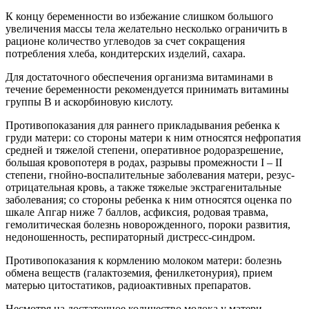
К концу беременности во избежание слишком большого
увеличения массы тела желательно несколько ограничить в
рационе количество углеводов за счет сокращения
потребления хлеба, кондитерских изделий, сахара.
Для достаточного обеспечения организма витаминами в
течение беременности рекомендуется принимать витамины
группы В и аскорбиновую кислоту.
Противопоказания для раннего прикладывания ребенка к
груди матери: со стороны матери к ним относятся нефропатия
средней и тяжелой степени, оперативное родоразрешение,
большая кровопотеря в родах, разрывы промежности I – II
степени, гнойно-воспалительные заболевания матери, резус-
отрицательная кровь, а также тяжелые экстрагенитальные
заболевания; со стороны ребенка к ним относятся оценка по
шкале Апгар ниже 7 баллов, асфиксия, родовая травма,
гемолитическая болезнь новорожденного, пороки развития,
недоношенность, респираторный дистресс-синдром.
Противопоказания к кормлению молоком матери: болезнь
обмена веществ (галактоземия, фенилкетонурия), прием
матерью цитостатиков, радиоактивных препаратов.
Несмотря на достаточное количество молока у матери,