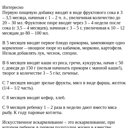
Интересно
Первую пищевую добавку вводят в виде фруктового сока в 3
– 3,5 месяца, начиная с 1 – 2 ч. л., увеличивая количество до
20 – 30 мл. Фруктовое пюре вводят через 3 – 4 недели после
сока (с 3,5 – 4 месяцев), начиная с 3 – 5 г, увеличивая к 10 – 12
месяцам до 80 – 100 мл.
В 5 месяцев вводят первое блюдо прикорма, заменяющее одно
кормление – овощное пюре из кабачков, моркови, картофеля.
Нельзя добавлять лук, чеснок, специи.
В 6 месяцев вводят каши из риса, гречи, кукурузы, начав с 50
г, доведя до 150 г (нельзя начинать прикорм с манной каши!),
творог в количестве 3 – 5 г/кг, печенье.
С 7 месяцев вводят зрелые фрукты, мясо в виде фарша, желток
(1/4 – 1/2 часть).
С 8 месяцев вводят кефир, хлеб.
С 9 месяцев ребенку 1 – 2 раза в неделю дают вместо мяса
рыбу. К году паровые котлеты.
Искусственное вскармливание – это вскармливание, при
котором ребенок в первом полугодии жизни в качестве