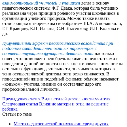
взаимоотношений учителей и учащихся
легла в основу
педагогической системы Ф.Г. Деака, которая была успешно
реализована через принцип ролевого участия школьников в
организации учебного процесса. Можно также назвать
отличающихся творческим своеобразием Ш.А. Амонашвили,
Г.Г. Кравцову, Е.П. Ильина, С.Н. Лысенкову, И.П. Волкова и
др.
Кумулятивный эффект педагогического воздействия при
подобном совпадении личностных параметров с
соответствующими функциями деятельности
настолько
силен, что позволяет пренебречь какими-то недостатками в
поведении данной личности и не акцентировать внимание на
остальных функциях деятельности, значимость которых в
тени осуществляемой деятельности резко снижается. В
повседневной жизни подобный феномен обычно называют
«коньком» учителя, именно он составляет ядро его
профессиональной личности.
Предыдущая статья
Виды стилей деятельности учителя
Следующая статья
Влияние матери и отца на развитие
ребенка
Статьи по теме
Место педагогической психологии среди других