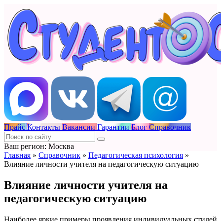
Прайс
Контакты
Вакансии
Гарантии
Блог
Справочник
Ваш регион: Москва
Главная
»
Справочник
»
Педагогическая психология
»
Влияние личности учителя на педагогическую ситуацию
Влияние личности учителя на
педагогическую ситуацию
Наиболее яркие примеры проявления индивидуальных стилей