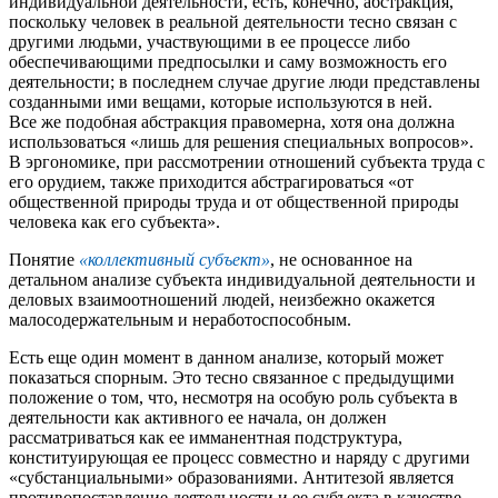
индивидуальной деятельности, есть, конечно, абстракция,
поскольку человек в реальной деятельности тесно связан с
другими людьми, участвующими в ее процессе либо
обеспечивающими предпосылки и саму возможность его
деятельности; в последнем случае другие люди представлены
созданными ими вещами, которые используются в ней.
Все же подобная абстракция правомерна, хотя она должна
использоваться «лишь для решения специальных вопросов».
В эргономике, при рассмотрении отношений субъекта труда с
его орудием, также приходится абстрагироваться «от
общественной природы труда и от общественной природы
человека как его субъекта».
Понятие
«коллективный субъект»
, не основанное на
детальном анализе субъекта индивидуальной деятельности и
деловых взаимоотношений людей, неизбежно окажется
малосодержательным и неработоспособным.
Есть еще один момент в данном анализе, который может
показаться спорным. Это тесно связанное с предыдущими
положение о том, что, несмотря на особую роль субъекта в
деятельности как активного ее начала, он должен
рассматриваться как ее имманентная подструктура,
конституирующая ее процесс совместно и наряду с другими
«субстанциальными» образованиями. Антитезой является
противопоставление деятельности и ее субъекта в качестве