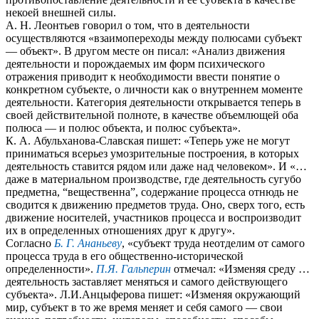
некоей внешней силы.
А. Н. Леонтьев говорил о том, что в деятельности
осуществляются «взаимопереходы между полюсами субъект
— объект». В другом месте он писал: «Анализ движения
деятельности и порождаемых им форм психического
отражения приводит к необходимости ввести понятие о
конкретном субъекте, о личности как о внутреннем моменте
деятельности. Категория деятельности открывается теперь в
своей действительной полноте, в качестве объемлющей оба
полюса — и полюс объекта, и полюс субъекта».
К. А. Абульханова-Славская пишет: «Теперь уже не могут
приниматься всерьез умозрительные построения, в которых
деятельность ставится рядом или даже над человеком». И «…
даже в материальном производстве, где деятельность сугубо
предметна, “вещественна”, содержание процесса отнюдь не
сводится к движению предметов труда. Оно, сверх того, есть
движение носителей, участников процесса и воспроизводит
их в определенных отношениях друг к другу».
Согласно
Б. Г. Ананьеву
, «субъект труда неотделим от самого
процесса труда в его общественно-исторической
определенности».
П.Я. Гальперин
отмечал: «Изменяя среду …
деятельность заставляет меняться и самого действующего
субъекта». Л.И.Анцыферова пишет: «Изменяя окружающий
мир, субъект в то же время меняет и себя самого — свои