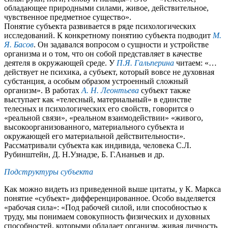
обладающее природными силами, живое, действительное,
чувственное предметное существо».
Понятие субъекта развивается в ряде психологических
исследований. К конкретному понятию субъекта подводит
М.
Я. Басов
. Он задавался вопросом о сущности и устройстве
организма и о том, что он собой представляет в качестве
деятеля в окружающей среде. У
П.Я. Гальперина
читаем: «…
действует не психика, а субъект, который вовсе не духовная
субстанция, а особым образом устроенный сложный
организм». В работах
А. Н. Леонтьева
субъект также
выступает как «телесный, материальный» в единстве
телесных и психологических его свойств, говорится о
«реальной связи», «реальном взаимодействии» «живого,
высокоорганизованного, материального субъекта и
окружающей его материальной действительности».
Рассматривали субъекта как индивида, человека С.Л.
Рубинштейн, Д. Н.Узнадзе, Б. Г.Ананьев и др.
Подструктуры субъекта
Как можно видеть из приведенной выше цитаты, у К. Маркса
понятие «субъект» дифференцированное. Особо выделяется
«рабочая сила»: «Под рабочей силой, или способностью к
труду, мы понимаем совокупность физических и духовных
способностей, которыми обладает организм, живая личность