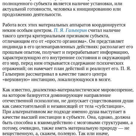
полноценного субъекта является наличие установки, или
актуальной готовности, человека к инициированию или
продолжению деятельности.
Работа всех этих материальных аппаратов координируется
неким особым центром.
П. Я. Гальперин
считал наличие
такого центра критериальным признаком субъекта,
отличающим его от «просто организма». Он представляет
индивида в его целенаправленных действиях: располагает его
прошлым опытом, получает и перерабатывает информацию,
характеризующую его внутренние состояния и окружающий
его мир, перед ним открывается содержание психических
отражений; он намечает план действий и реализует его. П. Я.
Гальперин рассматривал в качестве такого центра
«верховную» инстанцию, локализующуюся в мозге.
Как известно, диалектико-материалистическое мировоззрение,
на котором базируется доминирующее направление
отечественной психологии, не допускает существования души
как самостоятельной и независящей от тела «субстанции».
При альтернативном же подходе именно душа выступает в
качестве высшей инстанции в субъекте. Она, однако, должна
быть способна к взаимодействию с мозговыми структурами, а
потому, очевидно, также иметь материальную природу — не
вещественную, а, скажем, полевую. Так или иначе,