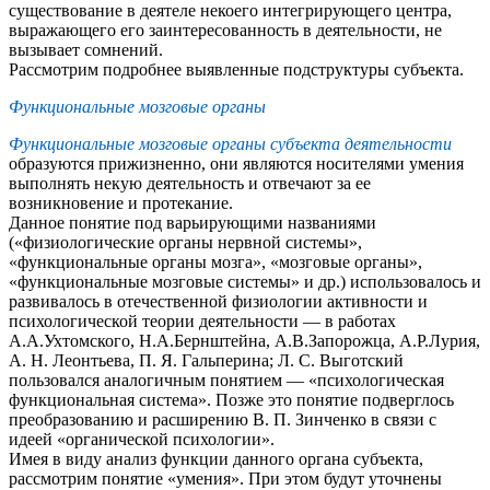
существование в деятеле некоего интегрирующего центра,
выражающего его заинтересованность в деятельности, не
вызывает сомнений.
Рассмотрим подробнее выявленные подструктуры субъекта.
Функциональные мозговые органы
Функциональные мозговые органы субъекта деятельности
образуются прижизненно, они являются носителями умения
выполнять некую деятельность и отвечают за ее
возникновение и протекание.
Данное понятие под варьирующими названиями
(«физиологические органы нервной системы»,
«функциональные органы мозга», «мозговые органы»,
«функциональные мозговые системы» и др.) использовалось и
развивалось в отечественной физиологии активности и
психологической теории деятельности — в работах
А.А.Ухтомского, H.A.Бернштейна, А.В.Запорожца, А.Р.Лурия,
А. Н. Леонтьева, П. Я. Гальперина; Л. С. Выготский
пользовался аналогичным понятием — «психологическая
функциональная система». Позже это понятие подверглось
преобразованию и расширению В. П. Зинченко в связи с
идеей «органической психологии».
Имея в виду анализ функции данного органа субъекта,
рассмотрим понятие «умения». При этом будут уточнены