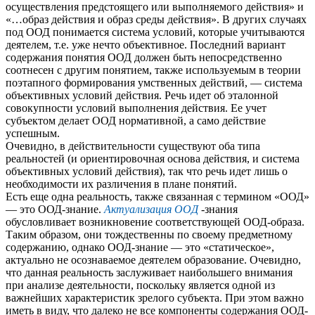
осуществления предстоящего или выполняемого действия» и
«…образ действия и образ среды действия». В других случаях
под ООД понимается система условий, которые учитываются
деятелем, т.е. уже нечто объективное. Последний вариант
содержания понятия ООД должен быть непосредственно
соотнесен с другим понятием, также используемым в теории
поэтапного формирования умственных действий, — система
объективных условий действия. Речь идет об эталонной
совокупности условий выполнения действия. Ее учет
субъектом делает ООД нормативной, а само действие
успешным.
Очевидно, в действительности существуют оба типа
реальностей (и ориентировочная основа действия, и система
объективных условий действия), так что речь идет лишь о
необходимости их различения в плане понятий.
Есть еще одна реальность, также связанная с термином «ООД»
— это ООД-знание.
Актуализация ООД
-знания
обусловливает возникновение соответствующей ООД-образа.
Таким образом, они тождественны по своему предметному
содержанию, однако ООД-знание — это «статическое»,
актуально не осознаваемое деятелем образование. Очевидно,
что данная реальность заслуживает наибольшего внимания
при анализе деятельности, поскольку является одной из
важнейших характеристик зрелого субъекта. При этом важно
иметь в виду, что далеко не все компоненты содержания ООД-