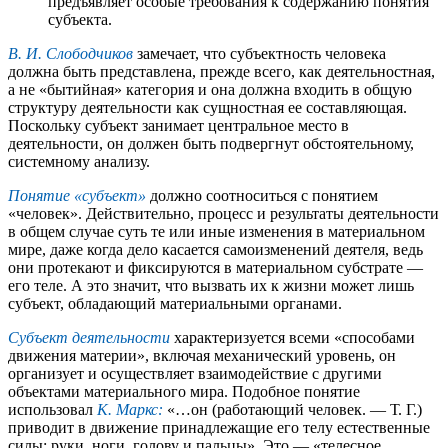
предъявляет особые требования к содержанию понятия
субъекта.
В. И. Слободчиков
замечает, что субъектность человека
должна быть представлена, прежде всего, как деятельностная,
а не «бытийная» категория и она должна входить в общую
структуру деятельности как сущностная ее составляющая.
Поскольку субъект занимает центральное место в
деятельности, он должен быть подвергнут обстоятельному,
системному анализу.
Понятие «субъект»
должно соотноситься с понятием
«человек». Действительно, процесс и результаты деятельности
в общем случае суть те или иные изменения в материальном
мире, даже когда дело касается самоизменений деятеля, ведь
они протекают и фиксируются в материальном субстрате —
его теле. А это значит, что вызвать их к жизни может лишь
субъект, обладающий материальными органами.
Субъект деятельности
характеризуется всеми «способами
движения материи», включая механический уровень, он
организует и осуществляет взаимодействие с другими
объектами материального мира. Подобное понятие
использовал
К. Маркс:
«…он (работающий человек. — Т. Г.)
приводит в движение принадлежащие его телу естественные
силы: руки, ноги, голову и пальцы». Это — «телесное,