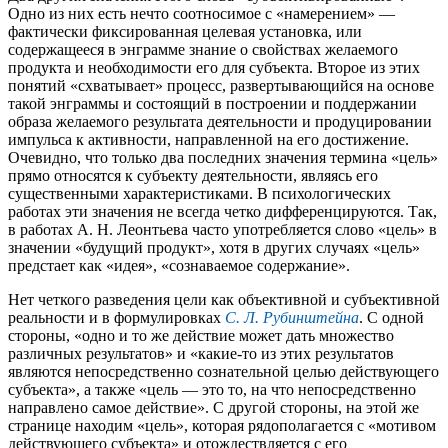
Одно из них есть нечто соотносимое с «намерением» —
фактически фиксированная целевая установка, или
содержащееся в энграмме знание о свойствах желаемого
продукта и необходимости его для субъекта. Второе из этих
понятий «схватывает» процесс, развертывающийся на основе
такой энграммы и состоящий в построении и поддержании
образа желаемого результата деятельности и продуцировании
импульса к активности, направленной на его достижение.
Очевидно, что только два последних значения термина «цель»
прямо относятся к субъекту деятельности, являясь его
существенными характеристиками. В психологических
работах эти значения не всегда четко дифференцируются. Так,
в работах А. Н. Леонтьева часто употребляется слово «цель» в
значении «будущий продукт», хотя в других случаях «цель»
предстает как «идея», «сознаваемое содержание».
Нет четкого разведения цели как объективной и субъективной
реальности и в формулировках
С. Л. Рубинштейна
. С одной
стороны, «одно и то же действие может дать множество
различных результатов» и «какие-то из этих результатов
являются непосредственно сознательной целью действующего
субъекта», а также «цель — это то, на что непосредственно
направлено самое действие». С другой стороны, на этой же
странице находим «цель», которая рядополагается с «мотивом
действующего субъекта» и отождествляется с его