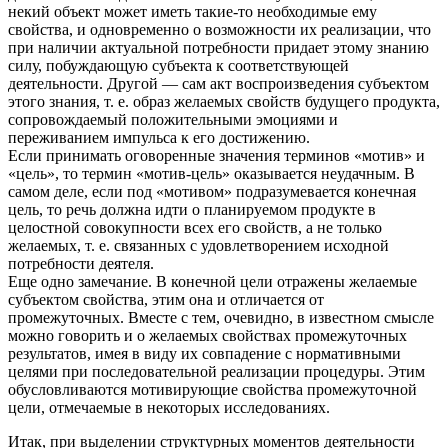
некий объект может иметь такие-то необходимые ему
свойства, и одновременно о возможности их реализации, что
при наличии актуальной потребности придает этому знанию
силу, побуждающую субъекта к соответствующей
деятельности. Другой — сам акт воспроизведения субъектом
этого знания, т. е. образ желаемых свойств будущего продукта,
сопровождаемый положительными эмоциями и
переживанием импульса к его достижению.
Если принимать оговоренные значения терминов «мотив» и
«цель», то термин «мотив-цель» оказывается неудачным. В
самом деле, если под «мотивом» подразумевается конечная
цель, то речь должна идти о планируемом продукте в
целостной совокупности всех его свойств, а не только
желаемых, т. е. связанных с удовлетворением исходной
потребности деятеля.
Еще одно замечание. В конечной цели отражены желаемые
субъектом свойства, этим она и отличается от
промежуточных. Вместе с тем, очевидно, в известном смысле
можно говорить и о желаемых свойствах промежуточных
результатов, имея в виду их совпадение с нормативными
целями при последовательной реализации процедуры. Этим
обусловливаются мотивирующие свойства промежуточной
цели, отмечаемые в некоторых исследованиях.
Итак, при выделении структурных моментов деятельности