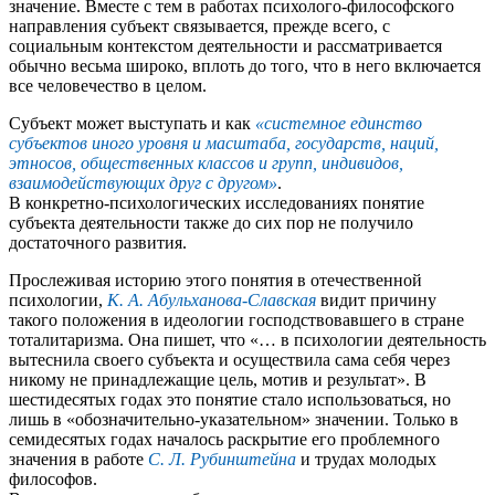
значение. Вместе с тем в работах психолого-философского
направления субъект связывается, прежде всего, с
социальным контекстом деятельности и рассматривается
обычно весьма широко, вплоть до того, что в него включается
все человечество в целом.
Субъект может выступать и как
«системное единство
субъектов иного уровня и масштаба, государств, наций,
этносов, общественных классов и групп, индивидов,
взаимодействующих друг с другом»
.
В конкретно-психологических исследованиях понятие
субъекта деятельности также до сих пор не получило
достаточного развития.
Прослеживая историю этого понятия в отечественной
психологии,
К. А. Абульханова-Славская
видит причину
такого положения в идеологии господствовавшего в стране
тоталитаризма. Она пишет, что «… в психологии деятельность
вытеснила своего субъекта и осуществила сама себя через
никому не принадлежащие цель, мотив и результат». В
шестидесятых годах это понятие стало использоваться, но
лишь в «обозначительно-указательном» значении. Только в
семидесятых годах началось раскрытие его проблемного
значения в работе
С. Л. Рубинштейна
и трудах молодых
философов.