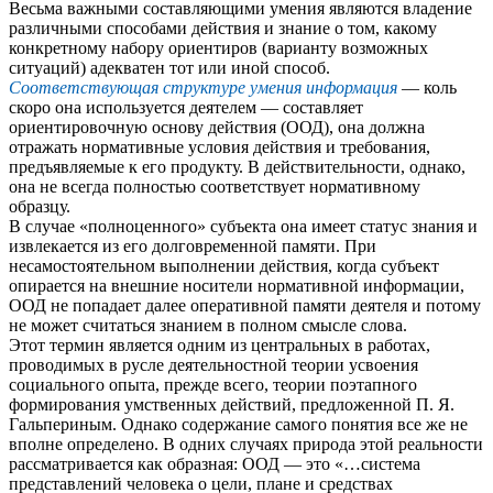
Весьма важными составляющими умения являются владение
различными способами действия и знание о том, какому
конкретному набору ориентиров (варианту возможных
ситуаций) адекватен тот или иной способ.
Соответствующая структуре умения информация
— коль
скоро она используется деятелем — составляет
ориентировочную основу действия (ООД), она должна
отражать нормативные условия действия и требования,
предъявляемые к его продукту. В действительности, однако,
она не всегда полностью соответствует нормативному
образцу.
В случае «полноценного» субъекта она имеет статус знания и
извлекается из его долговременной памяти. При
несамостоятельном выполнении действия, когда субъект
опирается на внешние носители нормативной информации,
ООД не попадает далее оперативной памяти деятеля и потому
не может считаться знанием в полном смысле слова.
Этот термин является одним из центральных в работах,
проводимых в русле деятельностной теории усвоения
социального опыта, прежде всего, теории поэтапного
формирования умственных действий, предложенной П. Я.
Гальпериным. Однако содержание самого понятия все же не
вполне определено. В одних случаях природа этой реальности
рассматривается как образная: ООД — это «…система
представлений человека о цели, плане и средствах