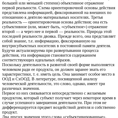
большей или меньшей степени) объективное отражение
первой реальности. Схема ориентировочной основы действия
представлена информацией, фиксированной на внешних по
отношению к деятелю материальных носителях. Третья
реальность — ориентировочная основа действия; она есть
субъективное (или, может быть, «субъектное») отражение
второй — а через нее и первой — реальности. Природа этой
последней реальности двояка. Прежде всего, она представляет
собой знание, т.е. информацию, фиксированную на
внутрисубъектных носителях в постоянной памяти деятеля.
Будучи актуализируема при развертывании процесса
действия, эта информация становится содержанием
соответствующих идеальных образов.
Поскольку деятельность в развитой своей форме выполняется
человеком ради ее продукта, он должен заранее знать его
характеристики, т. е. иметь цель. Она занимает особое место в
ООД и СхООД. В литературе, посвященной анализу
человеческой деятельности, это слово, однако, имеет три
различных значения.
Первое из них связывается непосредственно с желаемым
продуктом, который субъект получает через некоторое время в
случае успешного завершения деятельности. При этом не
дифференцируется предмет воздействий деятеля и собственно
продукт.
Два других значения этого слова «субъективированные».