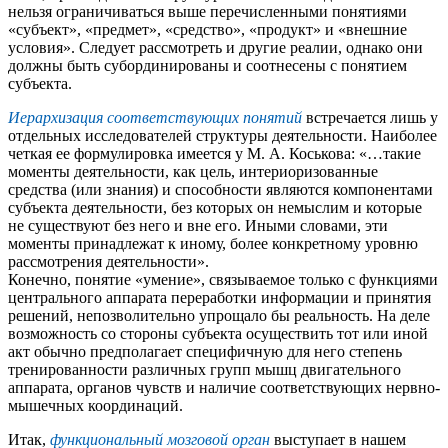
нельзя ограничиваться выше перечисленными понятиями
«субъект», «предмет», «средство», «продукт» и «внешние
условия». Следует рассмотреть и другие реалии, однако они
должны быть субординированы и соотнесены с понятием
субъекта.
Иерархизация соответствующих понятий
встречается лишь у
отдельных исследователей структуры деятельности. Наиболее
четкая ее формулировка имеется у М. А. Коськова: «…такие
моменты деятельности, как цель, интериоризованные
средства (или знания) и способности являются компонентами
субъекта деятельности, без которых он немыслим и которые
не существуют без него и вне его. Иными словами, эти
моменты принадлежат к иному, более конкретному уровню
рассмотрения деятельности».
Конечно, понятие «умение», связываемое только с функциями
центрального аппарата переработки информации и принятия
решений, непозволительно упрощало бы реальность. На деле
возможность со стороны субъекта осуществить тот или иной
акт обычно предполагает специфичную для него степень
тренированности различных групп мышц двигательного
аппарата, органов чувств и наличие соответствующих нервно-
мышечных координаций.
Итак,
функциональный мозговой орган
выступает в нашем