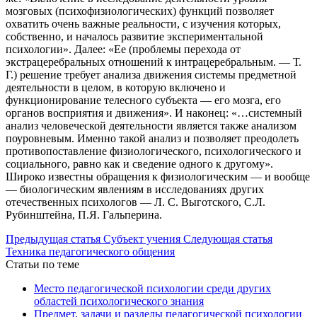
мозговых (психофизиологических) функций позволяет
охватить очень важные реальности, с изучения которых,
собственно, и началось развитие экспериментальной
психологии». Далее: «Ее (проблемы перехода от
экстрацеребральных отношений к интрацеребральным. — Т.
Г.) решение требует анализа движения системы предметной
деятельности в целом, в которую включено и
функционирование телесного субъекта — его мозга, его
органов восприятия и движения». И наконец: «…системный
анализ человеческой деятельности является также анализом
поуровневым. Именно такой анализ и позволяет преодолеть
противопоставление физиологического, психологического и
социального, равно как и сведение одного к другому».
Широко известны обращения к физиологическим — и вообще
— биологическим явлениям в исследованиях других
отечественных психологов — Л. С. Выготского, С.Л.
Рубинштейна, П.Я. Гальперина.
Предыдущая статья
Субъект учения
Следующая статья
Техника педагогического общения
Статьи по теме
Место педагогической психологии среди других
областей психологического знания
Предмет, задачи и разделы педагогической психологии