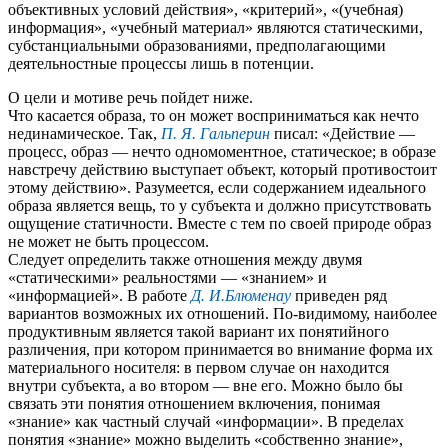
объективных условий действия», «критерий», «(учебная)
информация», «учебный материал» являются статическими,
субстанциальными образованиями, предполагающими
деятельностные процессы лишь в потенции.
О цели и мотиве речь пойдет ниже.
Что касается образа, то он может восприниматься как нечто
нединамическое. Так,
П. Я. Гальперин
писал: «Действие —
процесс, образ — нечто одномоментное, статическое; в образе
навстречу действию выступает объект, который противостоит
этому действию». Разумеется, если содержанием идеального
образа является вещь, то у субъекта и должно присутствовать
ощущение статичности. Вместе с тем по своей природе образ
не может не быть процессом.
Следует определить также отношения между двумя
«статическими» реальностями — «знанием» и
«информацией». В работе
Д. И.Блюменау
приведен ряд
вариантов возможных их отношений. По-видимому, наиболее
продуктивным является такой вариант их понятийного
различения, при котором принимается во внимание форма их
материального носителя: в первом случае он находится
внутри субъекта, а во втором — вне его. Можно было бы
связать эти понятия отношением включения, понимая
«знание» как частный случай «информации». В пределах
понятия «знание» можно выделить «собственно знание»,