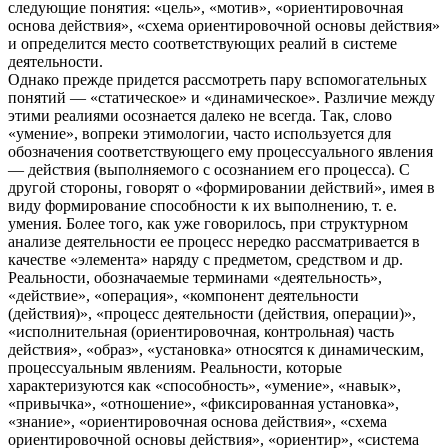
следующие понятия: «цель», «мотив», «ориентировочная
основа действия», «схема ориентировочной основы действия»
и определится место соответствующих реалий в системе
деятельности.
Однако прежде придется рассмотреть пару вспомогательных
понятий — «статическое» и «динамическое». Различие между
этими реалиями осознается далеко не всегда. Так, слово
«умение», вопреки этимологии, часто используется для
обозначения соответствующего ему процессуального явления
— действия (выполняемого с осознанием его процесса). С
другой стороны, говорят о «формировании действий», имея в
виду формирование способности к их выполнению, т. е.
умения. Более того, как уже говорилось, при структурном
анализе деятельности ее процесс нередко рассматривается в
качестве «элемента» наряду с предметом, средством и др.
Реальности, обозначаемые терминами «деятельность»,
«действие», «операция», «компонент деятельности
(действия)», «процесс деятельности (действия, операции)»,
«исполнительная (ориентировочная, контрольная) часть
действия», «образ», «установка» относятся к динамическим,
процессуальным явлениям. Реальности, которые
характеризуются как «способность», «умение», «навык»,
«привычка», «отношение», «фиксированная установка»,
«знание», «ориентировочная основа действия», «схема
ориентировочной основы действия», «ориентир», «система