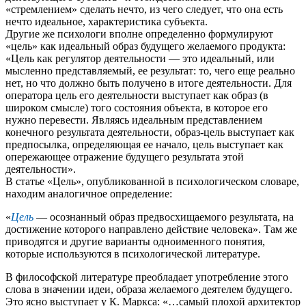
«стремлением» сделать нечто, из чего следует, что она есть
нечто идеальное, характеристика субъекта.
Другие же психологи вполне определенно формулируют
«цель» как идеальный образ будущего желаемого продукта:
«Цель как регулятор деятельности — это идеальный, или
мысленно представляемый, ее результат: то, чего еще реально
нет, но что должно быть получено в итоге деятельности. Для
оператора цель его деятельности выступает как образ (в
широком смысле) того состояния объекта, в которое его
нужно перевести. Являясь идеальным представлением
конечного результата деятельности, образ-цель выступает как
предпосылка, определяющая ее начало, цель выступает как
опережающее отражение будущего результата этой
деятельности».
В статье «Цель», опубликованной в психологическом словаре,
находим аналогичное определение:
«
Цель
— осознанный образ предвосхищаемого результата, на
достижение которого направлено действие человека». Там же
приводятся и другие варианты одноименного понятия,
которые используются в психологической литературе.
В философской литературе преобладает употребление этого
слова в значении идеи, образа желаемого деятелем будущего.
Это ясно выступает у К. Маркса: «…самый плохой архитектор