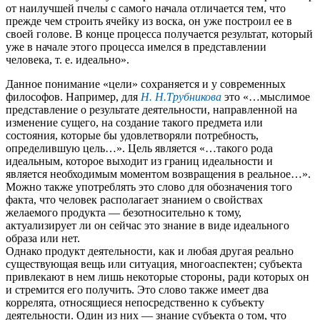
от наилучшей пчелы с самого начала отличается тем, что
прежде чем строить ячейку из воска, он уже построил ее в
своей голове. В конце процесса получается результат, который
уже в начале этого процесса имелся в представлении
человека, т. е. идеально».
Данное понимание «цели» сохраняется и у современных
философов. Например, для
H. Н.Трубникова
это «…мыслимое
представление о результате деятельности, направленной на
изменение сущего, на создание такого предмета или
состояния, которые бы удовлетворяли потребность,
определившую цель…». Цель является «…такого рода
идеальным, которое выходит из границ идеальности и
является необходимым моментом возвращения в реальное…».
Можно также употреблять это слово для обозначения того
факта, что человек располагает знанием о свойствах
желаемого продукта — безотносительно к тому,
актуализирует ли он сейчас это знание в виде идеального
образа или нет.
Однако продукт деятельности, как и любая другая реально
существующая вещь или ситуация, многоаспектен; субъекта
привлекают в нем лишь некоторые стороны, ради которых он
и стремится его получить. Это слово также имеет два
коррелята, относящиеся непосредственно к субъекту
деятельности. Один из них — знание субъекта о том, что