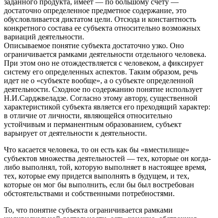
заданного продукта, имеет — по большому счету —
достаточно определенное предметное содержание, это
обусловливается диктатом цели. Отсюда и константность
конкретного состава ее субъекта относительно возможных
вариаций деятельности.
Описываемое понятие субъекта достаточно узко. Оно
ограничивается рамками деятельности отдельного человека.
При этом оно не отождествляется с человеком, а фиксирует
систему его определенных аспектов. Таким образом, речь
идет не о «субъекте вообще», а о субъекте определенной
деятельности. Сходное по содержанию понятие использует
Н.И.Сарджвеладзе. Согласно этому автору, существенной
характеристикой субъекта является его преходящий характер:
в отличие от личности, являющейся относительно
устойчивым и перманентным образованием, субъект
варьирует от деятельности к деятельности.
Что касается человека, то он есть как бы «вместилище»
субъектов множества деятельностей — тех, которые он когда-
либо выполнял, той, которую выполняет в настоящее время,
тех, которые ему придется выполнять в будущем, и тех,
которые он мог бы выполнить, если бы был востребован
обстоятельствами и собственными потребностями.
То, что понятие субъекта ограничивается рамками