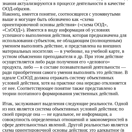
знания актуализируются в процессе деятельности в качестве
ООД-образов.
Наконец, имеется понятие, соотносящееся с упомянутыми
выше и могущее быть обозначено как «схема
ориентировочной основы действия» («схема ООД»,
«СхООД»). Имеется в виду информация об условиях
успешного выполнения действия, которая предназначена для
использования субъектом, не обладающим (полноценным)
умением выполнять действие, и представлена на внешних
материальных носителях — в учебнике, на учебной карте, в
устном объяснении преподавателя и др. При этом действие
осуществляется либо ради получения его «делового»
продукта, либо — в составе познавательной деятельности —
ради приобретения самого умения выполнять это действие. В
идеале СхООД должна отражать систему объективных
условий действия, хотя на практике она нередко отклоняется
от нее. Соответствующее понятие также представлено в
теории поэтапного формирования умственных действий.
Итак, заслуживают выделения следующие реальности. Одной
из них является система объективных условий действия; по
своей природе она — не идеальное, не информация, а
совокупность определенных отношений и закономерностей в
сфере деятельностных явлений. Другой реальностью является
схема ориентировочной основы действия; это адекватное (в