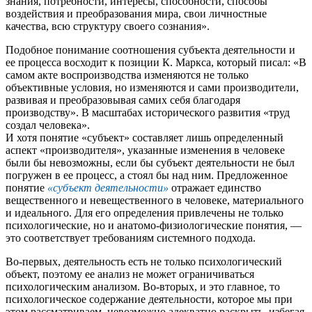
знания, потребности, интересы, способности, способы
воздействия и преобразования мира, свои личностные
качества, всю структуру своего сознания».
Подобное понимание соотношения субъекта деятельности и
ее процесса восходит к позиции К. Маркса, который писал: «В
самом акте воспроизводства изменяются не только
объективные условия, но изменяются и сами производители,
развивая и преобразовывая самих себя благодаря
производству». В масштабах исторического развития «труд
создал человека».
И хотя понятие «субъект» составляет лишь определенный
аспект «производителя», указанные изменения в человеке
были бы невозможны, если бы субъект деятельности не был
погружен в ее процесс, а стоял бы над ним. Предложенное
понятие
«субъект деятельности»
отражает единство
вещественного и невещественного в человеке, материального
и идеального. Для его определения привлечены не только
психологические, но и анатомо-физиологические понятия, —
это соответствует требованиям системного подхода.
Во-первых, деятельность есть не только психологический
объект, поэтому ее анализ не может ограничиваться
психологическим анализом. Во-вторых, и это главное, то
психологическое содержание деятельности, которое мы при
этом рассматриваем, невозможно адекватно раскрыть, избегая