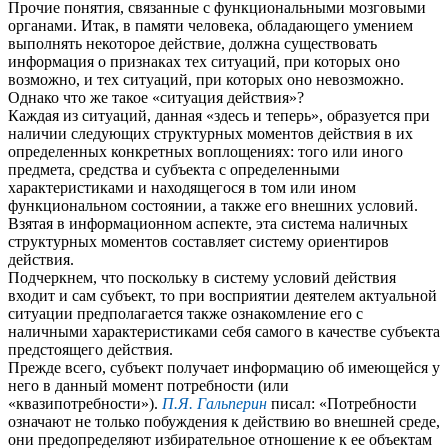
Прочие понятия, связанные с функциональными мозговыми
органами. Итак, в памяти человека, обладающего умением
выполнять некоторое действие, должна существовать
информация о признаках тех ситуаций, при которых оно
возможно, и тех ситуаций, при которых оно невозможно.
Однако что же такое «ситуация действия»?
Каждая из ситуаций, данная «здесь и теперь», образуется при
наличии следующих структурных моментов действия в их
определенных конкретных воплощениях: того или иного
предмета, средства и субъекта с определенными
характеристиками и находящегося в том или ином
функциональном состоянии, а также его внешних условий.
Взятая в информационном аспекте, эта система наличных
структурных моментов составляет систему ориентиров
действия.
Подчеркнем, что поскольку в систему условий действия
входит и сам субъект, то при восприятии деятелем актуальной
ситуации предполагается также ознакомление его с
наличными характеристиками себя самого в качестве субъекта
предстоящего действия.
Прежде всего, субъект получает информацию об имеющейся у
него в данный момент потребности (или
«квазипотребности»).
П.Я. Гальперин
писал: «Потребности
означают не только побуждения к действию во внешней среде,
они предопределяют избирательное отношение к ее объектам