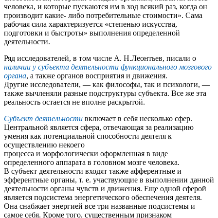
человека, и которые пускаются им в ход всякий раз, когда он
производит какие- либо потребительные стоимости». Сама
рабочая сила характеризуется «степенью искусства,
подготовки и быстроты» выполнения определенной
деятельности.
Ряд исследователей, в том числе А. Н.Леонтьев, писали о
наличии у субъекта деятельности функционального мозгового
органа
, а также органов восприятия и движения.
Другие исследователи, — как философы, так и психологи, —
также вычленяли разные подструктуры субъекта. Все же эта
реальность остается не вполне раскрытой.
Субъект деятельности
включает в себя несколько сфер.
Центральной является сфера, отвечающая за реализацию
умения как потенциальной способности деятеля к
осуществлению некоего
процесса и морфологически оформленная в виде
определенного аппарата в головном мозге человека.
В субъект деятельности входят также афферентные и
эфферентные органы, т. е. участвующие в выполнении данной
деятельности органы чувств и движения. Еще одной сферой
является подсистема энергетического обеспечения деятеля.
Она снабжает энергией все три названные подсистемы и
самое себя. Кроме того, существенным признаком