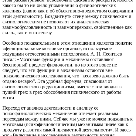
какого бы то ни было упоминания о физиологических
явлениях (равно как и об объективно-предметном содержании
этой деятельности). Воздвигнуть стену между психическим и
физиологическим не позволяют их диалектическая
взаимообусловленность и взаимопереходы, свойственные как
фило-, так и онтогенезу.
Особенно показательным в этом отношении является понятие
«функциональные мозговые органы», используемое
ведущими отечественными психологами. А. Н. Леонтьев
писал: «Мозговые функции и механизмы составляют
бесспорный предмет физиологии, но из этого вовсе не
следует, что эти функции и механизмы остаются вне
психологического исследования, что “кесарево должно быть
отдано кесарю”. Эта удобная формула, спасающая от
физиологического редукционизма, вместе с тем вводит в
пущий грех: в грех обособления психического от работы
мозга.
Переход от анализа деятельности к анализу ее
психофизиологических механизмов отвечает реальным
переходам между ними. Сейчас мы уже не можем подходить к
мозговым (психофизиологическим) механизмам иначе как к
продукту развития самой предметной деятельности». И здесь
же: «Включение в исследование деятельности уровня