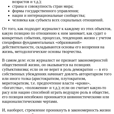
возрастов и т.д.);
страна и совокупность стран мира;
формы государственного управления;
нации и интернациональные сообщества;
человека как субъекта всех социальных отношений.
От того, как подходит журналист к каждому из этих объектов,
какую позицию по отношению к ним занимает, как судит о
конкретных событиях, процессах, тенденциях жизни с учетом
специфики фундаментальных «образований»
действительности, складываются основы его воззрения на
жизнь, методологические основы творчества.
В самом деле: если журналист не признает закономерностей
общественной жизни, он оказывается на позициях
субъективизма; если он не верит в роль демократии — в его
собственных убеждениях начинает довлеть авторитаризм того
или иного толка (аристократизм, плутократизм,
меритократизм, т.е. предпочтение власти «крови»,
«богатства», «положения» и т.д.); если он считает какую-то
расу или нацию способной играть ведущую роль в обществе,
его позиция неизбежно проникается шовинистическими или
националистическими чертами.
И, наоборот, стремление проникнуть в закономерность жизни