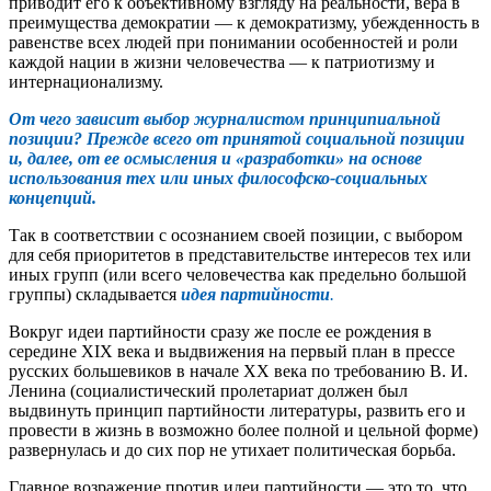
приводит его к объективному взгляду на реальности, вера в
преимущества демократии — к демократизму, убежденность в
равенстве всех людей при понимании особенностей и роли
каждой нации в жизни человечества — к патриотизму и
интернационализму.
От чего зависит выбор журналистом принципиальной
позиции? Прежде всего от принятой социальной позиции
и, далее, от ее осмысления и «разработки» на основе
использования тех или иных философско-социальных
концепций.
Так в соответствии с осознанием своей позиции, с выбором
для себя приоритетов в представительстве интересов тех или
иных групп (или всего человечества как предельно большой
группы) складывается
идея
партийности
.
Вокруг идеи партийности сразу же после ее рождения в
середине XIX века и выдвижения на первый план в прессе
русских большевиков в начале XX века по требованию В. И.
Ленина (социалистический пролетариат должен был
выдвинуть принцип партийности литературы, развить его и
провести в жизнь в возможно более полной и цельной форме)
развернулась и до сих пор не утихает политическая борьба.
Главное возражение против идеи партийности — это то, что