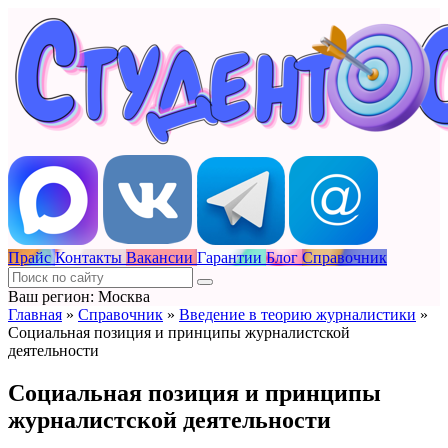
Прайс
Контакты
Вакансии
Гарантии
Блог
Справочник
Ваш регион: Москва
Главная
»
Справочник
»
Введение в теорию журналистики
»
Социальная позиция и принципы журналистской
деятельности
Социальная позиция и принципы
журналистской деятельности