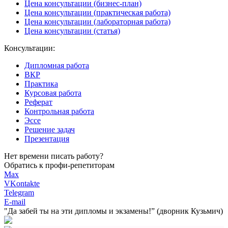
Цена консультации (бизнес-план)
Цена консультации (практическая работа)
Цена консультации (лабораторная работа)
Цена консультации (статья)
Консультации:
Дипломная работа
ВКР
Практика
Курсовая работа
Реферат
Контрольная работа
Эссе
Решение задач
Презентация
Нет времени писать работу?
Обратись к профи-репетиторам
Max
VKontakte
Telegram
E-mail
"Да забей ты на эти
дипломы и экзамены!”
(дворник Кузьмич)