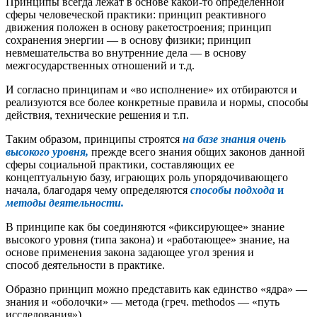
Принципы всегда лежат в основе какой-то определенной
сферы человеческой практики: принцип реактивного
движения положен в основу ракетостроения; принцип
сохранения энергии — в основу физики; принцип
невмешательства во внутренние дела — в основу
межгосударственных отношений и т.д.
И согласно принципам и «во исполнение» их отбираются и
реализуются все более конкретные правила и нормы, способы
действия, технические решения и т.п.
Таким образом, принципы строятся
на базе знания очень
высокого уровня,
прежде всего знания общих законов данной
сферы социальной практики, составляющих ее
концептуальную базу, играющих роль упорядочивающего
начала, благодаря чему определяются
способы под
хода
и
методы деятельности.
В принципе как бы соединяются «фиксирующее» знание
высокого уровня (типа закона) и «работающее» знание, на
основе применения закона задающее угол зрения и
способ деятельности в практике.
Образно принцип можно представить как единство «ядра» —
знания и «оболочки» — метода (греч. methodos — «путь
исследования»).