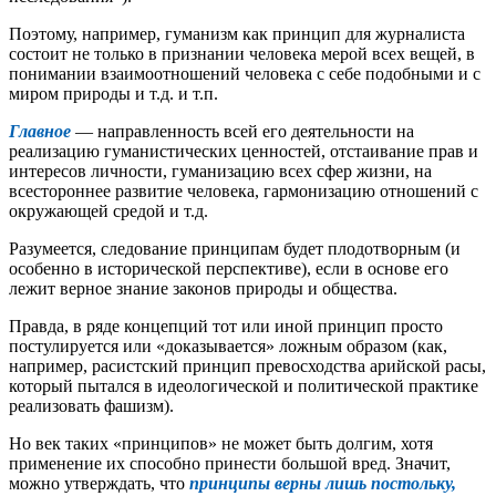
Поэтому, например, гуманизм как принцип для журналиста
состоит не только в признании человека мерой всех вещей, в
понимании взаимоотношений человека с себе подобными и с
миром природы и т.д. и т.п.
Главное
— направленность всей его деятельности на
реализацию гуманистических ценностей, отстаивание прав и
интересов личности, гуманизацию всех сфер жизни, на
всестороннее развитие человека, гармонизацию отношений с
окружающей средой и т.д.
Разумеется, следование принципам будет плодотворным (и
особенно в исторической перспективе), если в основе его
лежит верное знание законов природы и общества.
Правда, в ряде концепций тот или иной принцип просто
постулируется или «доказывается» ложным образом (как,
например, расистский принцип превосходства арийской расы,
который пытался в идеологической и политической практике
реализовать фашизм).
Но век таких «принципов» не может быть долгим, хотя
применение их способно принести большой вред. Значит,
можно утверждать, что
принципы верны лишь постольку,