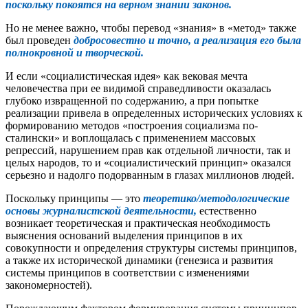
поскольку покоятся на верном знании законов.
Но не менее важно, чтобы перевод «знания» в «метод» также
был проведен
добросовестно и точно, а реализация его была
полнокровной и творческой.
И если «социалистическая идея» как вековая мечта
человечества при ее видимой справедливости оказалась
глубоко извращенной по содержанию, а при попытке
реализации привела в определенных исторических условиях к
формированию методов «построения социализма по-
сталински» и воплощалась с применением массовых
репрессий, нарушением прав как отдельной личности, так и
целых народов, то и «социалистический принцип» оказался
серьезно и надолго подорванным в глазах миллионов людей.
Поскольку принципы — это
теоретико/методологические
основы журналистской деятельности,
естественно
возникает теоретическая и практическая необходимость
выяснения оснований выделения принципов в их
совокупности и определения структуры системы принципов,
а также их исторической динамики (генезиса и развития
системы принципов в соответствии с изменениями
закономерностей).