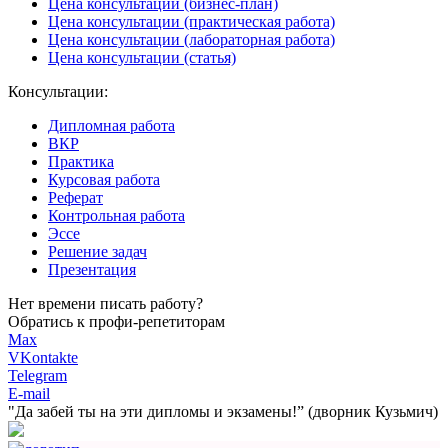
Цена консультации (бизнес-план)
Цена консультации (практическая работа)
Цена консультации (лабораторная работа)
Цена консультации (статья)
Консультации:
Дипломная работа
ВКР
Практика
Курсовая работа
Реферат
Контрольная работа
Эссе
Решение задач
Презентация
Нет времени писать работу?
Обратись к профи-репетиторам
Max
VKontakte
Telegram
E-mail
"Да забей ты на эти
дипломы и экзамены!”
(дворник Кузьмич)