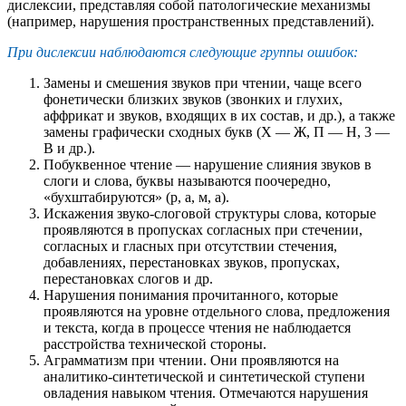
дислексии, представляя собой патологические механизмы
(например, нарушения пространственных представлений).
При дислексии наблюдаются следующие группы ошибок:
Замены и смешения звуков при чтении, чаще всего
фонетически близких звуков (звонких и глухих,
аффрикат и звуков, входящих в их состав, и др.), а также
замены графически сходных букв (X — Ж, П — Н, 3 —
В и др.).
Побуквенное чтение — нарушение слияния звуков в
слоги и слова, буквы называются поочередно,
«бухштабируются» (р, а, м, а).
Искажения звуко-слоговой структуры слова, которые
проявляются в пропусках согласных при стечении,
согласных и гласных при отсутствии стечения,
добавлениях, перестановках звуков, пропусках,
перестановках слогов и др.
Нарушения понимания прочитанного, которые
проявляются на уровне отдельного слова, предложения
и текста, когда в процессе чтения не наблюдается
расстройства технической стороны.
Аграмматизм при чтении. Они проявляются на
аналитико-синтетической и синтетической ступени
овладения навыком чтения. Отмечаются нарушения