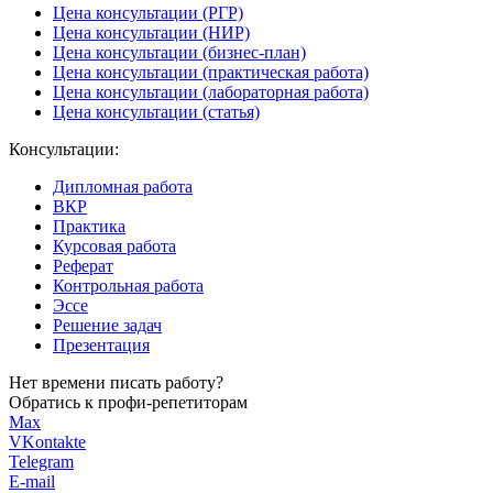
Цена консультации (РГР)
Цена консультации (НИР)
Цена консультации (бизнес-план)
Цена консультации (практическая работа)
Цена консультации (лабораторная работа)
Цена консультации (статья)
Консультации:
Дипломная работа
ВКР
Практика
Курсовая работа
Реферат
Контрольная работа
Эссе
Решение задач
Презентация
Нет времени писать работу?
Обратись к профи-репетиторам
Max
VKontakte
Telegram
E-mail