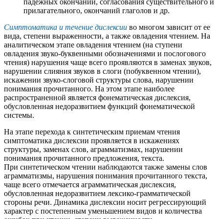
падежных окончаний, согласования существительного и
прилагательного, окончаний глаголов и др.
Симптоматика и течение дислексии
во многом зависит от ее
вида, степени выраженности, а также овладения чтением. На
аналитическом этапе овладения чтением (на ступени
овладения звуко-буквенными обозначениями и послогового
чтения) нарушения чаще всего проявляются в заменах звуков,
нарушении слияния звуков в слоги (побуквенном чтении),
искажении звуко-слоговой структуры слова, нарушении
понимания прочитанного. На этом этапе наиболее
распространенной является фонематическая дислексия,
обусловленная недоразвитием функций фонематической
системы.
На этапе перехода к синтетическим приемам чтения
симптоматика дислексии проявляется в искажениях
структуры, заменах слов, аграмматизмах, нарушении
понимания прочитанного предложения, текста.
При синтетическом чтении наблюдаются также замены слов
аграмматизмы, нарушения понимания прочитанного текста,
чаще всего отмечается аграмматическая дислексия,
обусловленная недоразвитием лексико-грамматической
стороны речи. Динамика дислексии носит регрессирующий
характер с постепенным уменьшением видов и количества