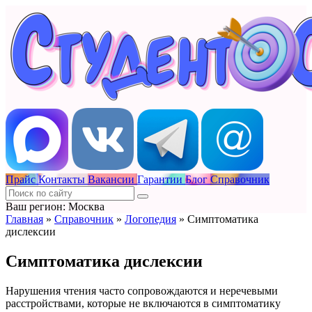
Прайс
Контакты
Вакансии
Гарантии
Блог
Справочник
Ваш регион: Москва
Главная
»
Справочник
»
Логопедия
»
Симптоматика
дислексии
Симптоматика дислексии
Нарушения чтения часто сопровождаются и неречевыми
расстройствами, которые не включаются в симптоматику