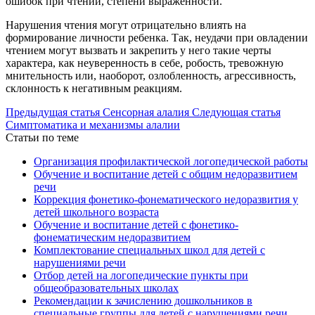
ошибок при чтении, степени выраженности.
Нарушения чтения могут отрицательно влиять на
формирование личности ребенка. Так, неудачи при овладении
чтением могут вызвать и закрепить у него такие черты
характера, как неуверенность в себе, робость, тревожную
мнительность или, наоборот, озлобленность, агрессивность,
склонность к негативным реакциям.
Предыдущая статья
Сенсорная алалия
Следующая статья
Симптоматика и механизмы алалии
Статьи по теме
Организация профилактической логопедической работы
Обучение и воспитание детей с общим недоразвитием
речи
Коррекция фонетико-фонематического недоразвития у
детей школьного возраста
Обучение и воспитание детей с фонетико-
фонематическим недоразвитием
Комплектование специальных школ для детей с
нарушениями речи
Отбор детей на логопедические пункты при
общеобразовательных школах
Рекомендации к зачислению дошкольников в
специальные группы для детей с нарушениями речи