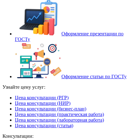
Оформление презентации по
ГОСТу
Оформление статьи по ГОСТу
Узнайте цену услуг:
Цена консультации (РГР)
Цена консультации (НИР)
Цена консультации (бизнес-план)
Цена консультации (практическая работа)
Цена консультации (лабораторная работа)
Цена консультации (статья)
Консультации: