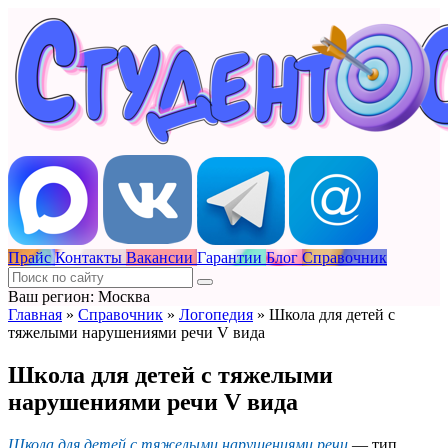
Прайс
Контакты
Вакансии
Гарантии
Блог
Справочник
Ваш регион: Москва
Главная
»
Справочник
»
Логопедия
»
Школа для детей с
тяжелыми нарушениями речи V вида
Школа для детей с тяжелыми
нарушениями речи V вида
Школа для детей с тяжелыми нарушениями речи
— тип