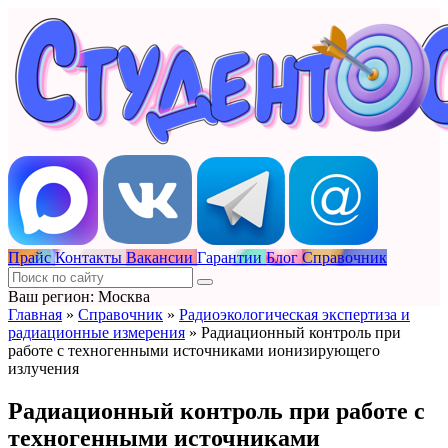
Прайс
Контакты
Вакансии
Гарантии
Блог
Справочник
Ваш регион: Москва
Главная
»
Справочник
»
Радиоэкологическая экспертиза и
радиационные измерения
»
Радиационный контроль при
работе с техногенными источниками ионизирующего
излучения
Радиационный контроль при работе с
техногенными источниками