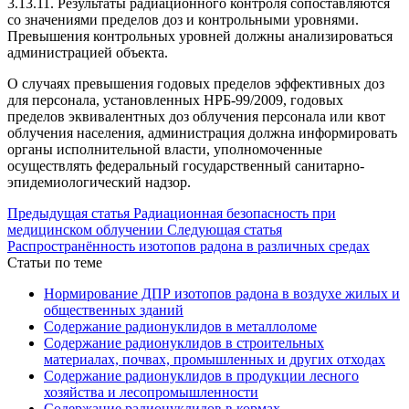
3.13.11. Результаты радиационного контроля сопоставляются
со значениями пределов доз и контрольными уровнями.
Превышения контрольных уровней должны анализироваться
администрацией объекта.
О случаях превышения годовых пределов эффективных доз
для персонала, установленных НРБ-99/2009, годовых
пределов эквивалентных доз облучения персонала или квот
облучения населения, администрация должна информировать
органы исполнительной власти, уполномоченные
осуществлять федеральный государственный санитарно-
эпидемиологический надзор.
Предыдущая статья
Радиационная безопасность при
медицинском облучении
Следующая статья
Распространённость изотопов радона в различных средах
Статьи по теме
Нормирование ДПР изотопов радона в воздухе жилых и
общественных зданий
Содержание радионуклидов в металлоломе
Содержание радионуклидов в строительных
материалах, почвах, промышленных и других отходах
Содержание радионуклидов в продукции лесного
хозяйства и лесопромышленности
Содержание радионуклидов в кормах