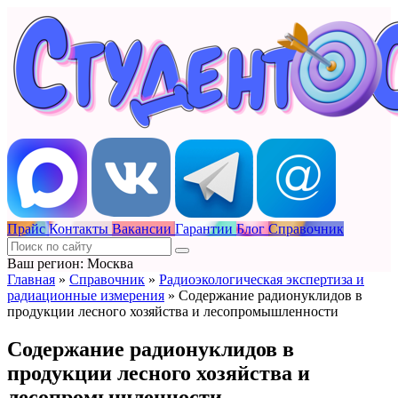
Прайс
Контакты
Вакансии
Гарантии
Блог
Справочник
Ваш регион: Москва
Главная
»
Справочник
»
Радиоэкологическая экспертиза и
радиационные измерения
»
Содержание радионуклидов в
продукции лесного хозяйства и лесопромышленности
Содержание радионуклидов в
продукции лесного хозяйства и
лесопромышленности