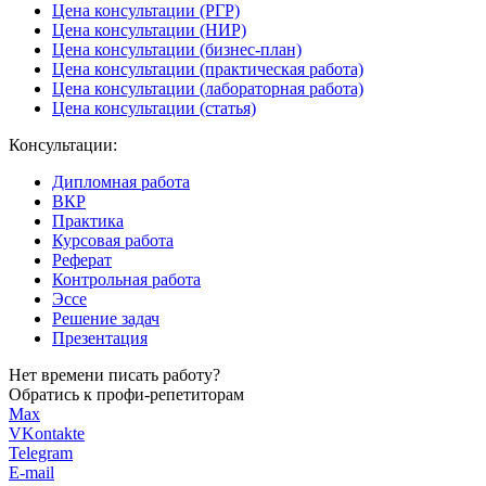
Цена консультации (РГР)
Цена консультации (НИР)
Цена консультации (бизнес-план)
Цена консультации (практическая работа)
Цена консультации (лабораторная работа)
Цена консультации (статья)
Консультации:
Дипломная работа
ВКР
Практика
Курсовая работа
Реферат
Контрольная работа
Эссе
Решение задач
Презентация
Нет времени писать работу?
Обратись к профи-репетиторам
Max
VKontakte
Telegram
E-mail