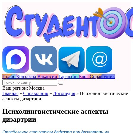
Прайс
Контакты
Вакансии
Гарантии
Блог
Справочник
Ваш регион: Москва
Главная
»
Справочник
»
Логопедия
»
Психолингвистические
аспекты дизартрии
Психолингвистические аспекты
дизартрии
Определение структуры дефекта при дизартрии на