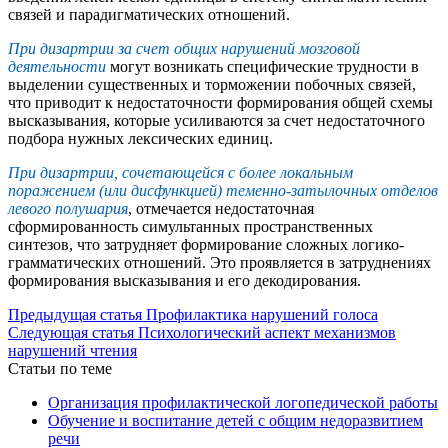
связей и парадигматических отношений.
При дизартрии за счет общих нарушений мозговой
деятельности
могут возникать специфические трудности в
выделении существенных и торможении побочных связей,
что приводит к недостаточности формирования общей схемы
высказывания, которые усиливаются за счет недостаточного
подбора нужных лексических единиц.
При дизартрии, сочетающейся с более локальным
поражением (или дисфункцией) теменно-затылочных отделов
левого полушария
, отмечается недостаточная
сформированность симультанных пространственных
синтезов, что затрудняет формирование сложных логико-
грамматических отношений. Это проявляется в затруднениях
формирования высказывания и его декодирования.
Предыдущая статья
Профилактика нарушений голоса
Следующая статья
Психологический аспект механизмов
нарушений чтения
Статьи по теме
Организация профилактической логопедической работы
Обучение и воспитание детей с общим недоразвитием
речи