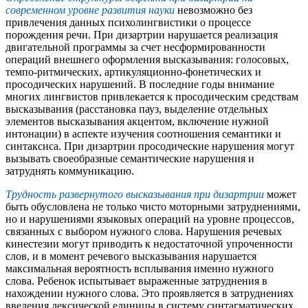
современном уровне развития науки
невозможно без
привлечения данных психолингвистики о процессе
порождения речи. При дизартрии нарушается реализация
двигательной программы за счет несформированности
операций внешнего оформления высказывания: голосовых,
темпо-ритмических, артикуляционно-фонетических и
просодических нарушений. В последние годы внимание
многих лингвистов привлекается к просодическим средствам
высказывания (расстановка пауз, выделение отдельных
элементов высказывания акцентом, включение нужной
интонации) в аспекте изучения соотношения семантики и
синтаксиса. При дизартрии просодические нарушения могут
вызывать своеобразные семантические нарушения и
затруднять коммуникацию.
Трудность развернутого высказывания при дизартрии
может
быть обусловлена не только чисто моторными затруднениями,
но и нарушениями языковых операций на уровне процессов,
связанных с выбором нужного слова. Нарушения речевых
кинестезии могут приводить к недостаточной упроченности
слов, и в момент речевого высказывания нарушается
максимальная вероятность всплывания именно нужного
слова. Ребенок испытывает выраженные затруднения в
нахождении нужного слова. Это проявляется в затруднениях
введения лексической единицы в систему синтагматических