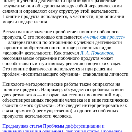
позже, в учебной деятельности производятся различные
результаты; они объединены между собой иерархическими
связями и определяют саму структуру этой деятельности.
Понятие продукта используется, в частности, при описании
модели подкрепления.
Весьма важное значение приобретает понятие побочного
продукта. С его помощью описывается
«учение как процесс»
— альтернативный по отношению к учебной деятельности
вариант приобретения опыта в ходе различных видов
«деловой» деятельности. Как отмечал
Я. А. Пономарев,
неосознаваемое отражение побочного продукта может
способствовать интуитивному решению творческих задач.
Это понятие фактически используется и при решении
проблем «воспитывающего обучения», становления личности.
Психолого-методологические работы также опираются на
понятие продукта. Например, обсуждается проблема «связи
двух результатов — в форме вынесенных во внешний мир,
объективированных творений человека и в виде психических
свойств самого субъекта». Это следует интерпретировать как
связи прямого (преимущественно) и одного из побочных
продуктов деятельности человека.
Предыдущая статья
Проблемы дифференциации и
индивидуализации обучения
Следующая статья
Процедура