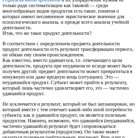
только ради систематизации как таковой — среди
многообразных видов продуктов есть такие, понятия о
которых имеют несомненное эвристическое значение для
психологического анализа, и прежде всего анализа учебной
деятельности.
Итак, что же такое продукт деятельности?
В соответствии с определением предмета деятельности
продукт деятельности есть результат трансформации первого,
он обязан ему своим происхождением.
Как известно, вместо удавшегося, т.е. отвечающего цели
деятельности, продукта при неудачном ее исходе может быть
получен другой: предмет деятельности может превратиться в
ненужную или даже вредную вещь (ситуацию). Это —
неудавшийся продукт. Субъект может прийти к результату,
который лишь частично удовлетворяет его, это — частично
удавшийся продукт.
Не исключается и результат, который не был запланирован, но
который вместе с тем отвечает какой-либо иной потребности
субъекта; как и удавшийся продукт, он является полезным
продуктом. Наконец, возможно, что удавшийся (неудавшийся,
частично удавшийся) результат будет сопровождаться
добавочным результатом (продуктом). Он также может
оказаться полезным (нейтральным, вредным). Речь идет о