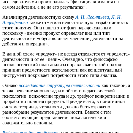
исследователями производилась “фиксация внимания на
самом действии, а не на его результатах”.
Анализируя деятельностную схему
А. Н. Леонтьева, Л. И.
Анцыферова
также отметила недостаточную разработанность
этого понятия. Она нашла этот факт парадоксальным,
поскольку «именно продукт определяет вид или тип
деятельности» и «обусловливает членение деятельности на
действия и операции».
В данной схеме «продукт» не всегда отделяется от «предмета»
деятельности и от ее «цели». Очевидно, что философско-
психологический план анализа оправдывает такой подход:
принцип предметности деятельности как концептуальный
инструмент покрывает потребности этого типа анализа.
Однако
исследование структуры деятельности
как таковой, а
также решение многих задач в области педагогической
психологии, психологии труда и др. требуют конкретизации и
проработки понятия продукта. Прежде всего, в понятийной
системе теории деятельности должно быть отражено
разнообразие результатов деятельности. Вместе с тем
соответствующие представления пока логически и
содержательно неполны.
Рефлексия видов продуктов
и их упорядочение нужны не