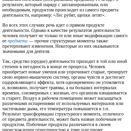
результате, который наряду с запланированным, или
необходимым, продуктом происходит из самого предмета
деятельности, например: «Лес рубят, щепки летят».
Во всех этих случаях речь идет о прямом продукте
деятельности. Однако в качестве результатов деятельности
человек получает не только те или иные модификации самого
ее
предмета
— прочие структурные моменты также
претерпевают изменения. Некоторые из них оказываются
значимыми для деятеля.
Так, средство (орудие) деятельности приходит в той или иной
степени в негодность в конце ее процесса. Человек
приобретает новые умения или упрочивает старые, тренирует
свою нервно-мышечную систему, органы чувств и достигает
оздоровляющего эффекта, хотя одновременно он утомляется
и, возможно, получает травмы, а на больших интервалах
времени, соизмеримых с жизнью, его организм изнашивается
и стареет. Воздух в рабочем помещении может насыщаться
различными испарениями от используемых материалов или
частичками дыма, его температура повышается и т.п.
Результат трансформации структурного момента, отличного
от предмета деятельности, может быть назван побочным ее
продуктом. Побочные продукты различаются в своем
происхождении отнесенностью к тому или иному