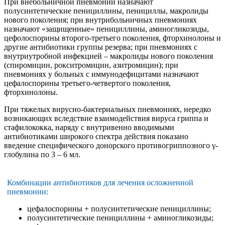
При внебольничной пневмонии назначают
полусинтетические пенициллины, пенициллы, макролиды
нового поколения; при внутрибольничных пневмониях
назначают «защищенные» пенициллины, аминогликозиды,
цефолоспорины второго-третьего поколения, фторхинолоны и
другие антибиотики группы резерва; при пневмониях с
внутриутробной инфекцией – макролиды нового поколения
(спиромицин, рокситромицин, азитромицин); при
пневмониях у больных с иммунодефицитами назначают
цефалоспорины третьего-четвертого поколения,
фторхинолоны.
При тяжелых вирусно-бактериальных пневмониях, нередко
возникающих вследствие взаимодействия вируса гриппа и
стафилококка, наряду с внутривенно вводимыми
антибиотиками широкого спектра действия показано
введение специфического донорского противогриппозного γ-
глобулина по 3 – 6 мл.
Комбинации антибиотиков для лечения осложненной
пневмонии:
цефалоспорины + полусинтетические пенициллины;
полусинтетические пенициллины + аминогликозиды;