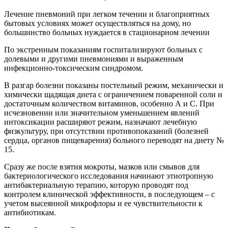
Лечение пневмоний при легком течении и благоприятных
бытовых условиях может осуществляться на дому, но
большинство больных нуждается в стационарном лечении
По экстренным показаниям госпитализируют больных с
долевыми и другими пневмониями и выраженным
инфекционно-токсическим синдромом.
В разгар болезни показаны постельный режим, механически и
химически щадящая диета с ограничением поваренной соли и
достаточным количеством витаминов, особенно А и С. При
исчезновении или значительном уменьшением явлений
интоксикации расширяют режим, назначают лечебную
физкультуру, при отсутствии противопоказаний (болезней
сердца, органов пищеварения) больного переводят на диету №
15.
Сразу же после взятия мокроты, мазков или смывов для
бактериологического исследования начинают этиотропную
антибактериальную терапию, которую проводят под
контролем клинической эффективности, в последующем – с
учетом высеянной микрофлоры и ее чувствительности к
антибиотикам.