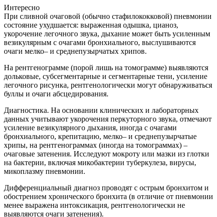
Интересно
При сливной очаговой (обычно стафилококковой) пневмонии
состояние ухудшается: выраженная одышка, цианоз,
укорочение легочного звука, дыхание может быть усиленным
везикулярным с очагами бронхиального, выслушиваются
очаги мелко– и среднепузырчатых хрипов.
На рентгенограмме (порой лишь на томограмме) выявляются
дольковые, субсегментарные и сегментарные тени, усиление
легочного рисунка, рентгенологически могут обнаруживаться
буллы и очаги абсцедирования.
Диагностика. На основании клинических и лабораторных
данных учитывают укорочения перкуторного звука, отмечают
усиление везикулярного дыхания, иногда с очагами
бронхиального, крепитацию, мелко– и среднепузырчатые
хрипы, на рентгенограммах (иногда на томограммах) –
очаговые затенения. Исследуют мокроту или мазки из глотки
на бактерии, включая микобактерии туберкулеза, вирусы,
микоплазму пневмонии.
Дифференциальный диагноз проводят с острым бронхитом и
обострением хронического бронхита (в отличие от пневмонии
менее выражена интоксикация, рентгенологически не
выявляются очаги затенения).