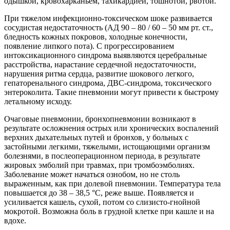
одышкой, кровохарканьем, тахикардией, тошнотой, рвотой.
При тяжелом инфекционно-токсическом шоке развивается
сосудистая недостаточность (АД 90 – 80 / 60 – 50 мм рт. ст.,
бледность кожных покровов, холодные конечности,
появление липкого пота). С прогрессированием
интоксикационного синдрома выявляются церебральные
расстройства, нарастание сердечной недостаточности,
нарушения ритма сердца, развитие шокового легкого,
гепаторенального синдрома, ДВС-синдрома, токсического
энтероколита. Такие пневмонии могут привести к быстрому
летальному исходу.
Очаговые пневмонии, бронхопневмонии возникают в
результате осложнения острых или хронических воспалений
верхних дыхательных путей и бронхов, у больных с
застойными легкими, тяжелыми, истощающими организм
болезнями, в послеоперационном периода, в результате
жировых эмболий при травмах, при тромбоэмболиях.
Заболевание может начаться ознобом, но не столь
выраженным, как при долевой пневмонии. Температура тела
повышается до 38 – 38,5 °С, реже выше. Появляется и
усиливается кашель, сухой, потом со слизисто-гнойной
мокротой. Возможна боль в грудной клетке при кашле и на
вдохе.