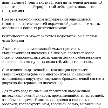
приглушение I тона и акцент II тона на легочной артерии. В
анализе крови – нейтрофильный лейкоцитоз, повышение
СОЭ, анемия.
При рентгенологическом исследовании определяется
гомогенное затенение всей пораженной доли или ее части,
особенно на боковых рентгенограммах.
Рентгеноскопия может оказаться недостаточной в первые
часы болезни
Аналогично пневмококковой может протекать
стафилококковая пневмония. Чаще она протекает более
тяжело, сопровождаясь деструкцией легких с образованием
тонкостенных воздушных полостей, абсцессов легких.
С явлениями выраженной интоксикации протекает
стафилококковая (обычно многоочаговая) пневмония,
осложняющая вирусную инфекцию бронхолегочной системы
(вирусно-бактериальная пневмония).
Для такого рода пневмонии характерен выраженный
интоксикационный синдром, проявляющийся гипертермией,
ознобом, гиперемией кожных покровов и слизистых
оболочек, головокружением, головной болью, выраженной