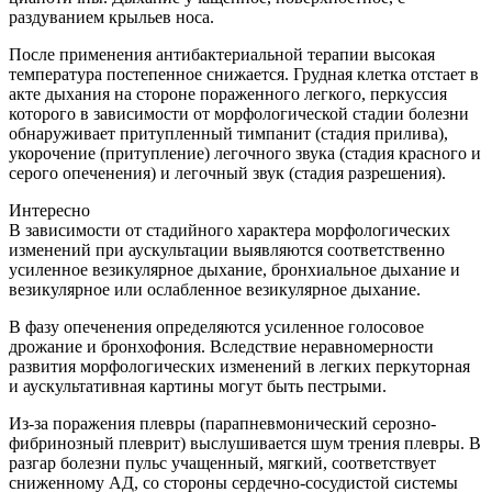
раздуванием крыльев носа.
После применения антибактериальной терапии высокая
температура постепенное снижается. Грудная клетка отстает в
акте дыхания на стороне пораженного легкого, перкуссия
которого в зависимости от морфологической стадии болезни
обнаруживает притупленный тимпанит (стадия прилива),
укорочение (притупление) легочного звука (стадия красного и
серого опеченения) и легочный звук (стадия разрешения).
Интересно
В зависимости от стадийного характера морфологических
изменений при аускультации выявляются соответственно
усиленное везикулярное дыхание, бронхиальное дыхание и
везикулярное или ослабленное везикулярное дыхание.
В фазу опеченения определяются усиленное голосовое
дрожание и бронхофония. Вследствие неравномерности
развития морфологических изменений в легких перкуторная
и аускультативная картины могут быть пестрыми.
Из-за поражения плевры (парапневмонический серозно-
фибринозный плеврит) выслушивается шум трения плевры. В
разгар болезни пульс учащенный, мягкий, соответствует
сниженному АД, со стороны сердечно-сосудистой системы