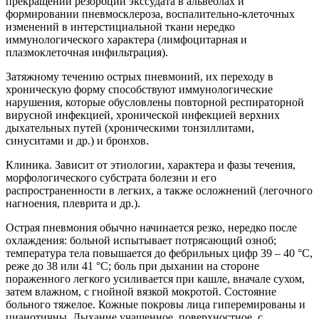
прекращении резорбции экссудата в альвеолах и
формировании пневмосклероза, воспалительно-клеточных
изменений в интерстициальной ткани нередко
иммунологического характера (лимфоцитарная и
плазмоклеточная инфильтрация).
Затяжному течению острых пневмоний, их переходу в
хроническую форму способствуют иммунологические
нарушения, которые обусловлены повторной респираторной
вирусной инфекцией, хронической инфекцией верхних
дыхательных путей (хроническими тонзиллитами,
синуситами и др.) и бронхов.
Клиника. Зависит от этиологии, характера и фазы течения,
морфологического субстрата болезни и его
распространенности в легких, а также осложнений (легочного
нагноения, плеврита и др.).
Острая пневмония обычно начинается резко, нередко после
охлаждения: больной испытывает потрясающий озноб;
температура тела повышается до фебрильных цифр 39 – 40 °С,
реже до 38 или 41 °С; боль при дыхании на стороне
пораженного легкого усиливается при кашле, вначале сухом,
затем влажном, с гнойной вязкой мокротой. Состояние
больного тяжелое. Кожные покровы лица гиперемированы и
цианотичны. Дыхание учащенное, поверхностное, с