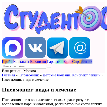
Прайс
Контакты
Вакансии
Гарантии
Блог
Справочник
Ваш регион: Москва
Главная
»
Справочник
»
Детские болезни. Конспект лекций
»
Пневмония: виды и лечение
Пневмония: виды и лечение
Пневмония – это воспаление легких, характеризуется
воспалением паренхиматозной, респираторной части легких.