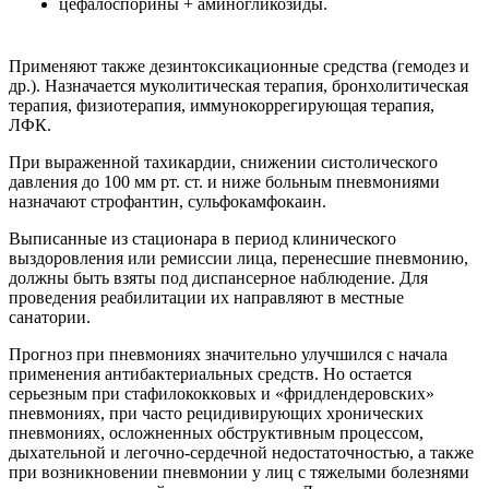
цефалоспорины + аминогликозиды.
Применяют также дезинтоксикационные средства (гемодез и
др.). Назначается муколитическая терапия, бронхолитическая
терапия, физиотерапия, иммунокоррегирующая терапия,
ЛФК.
При выраженной тахикардии, снижении систолического
давления до 100 мм рт. ст. и ниже больным пневмониями
назначают строфантин, сульфокамфокаин.
Выписанные из стационара в период клинического
выздоровления или ремиссии лица, перенесшие пневмонию,
должны быть взяты под диспансерное наблюдение. Для
проведения реабилитации их направляют в местные
санатории.
Прогноз при пневмониях значительно улучшился с начала
применения антибактериальных средств. Но остается
серьезным при стафилококковых и «фридлендеровских»
пневмониях, при часто рецидивирующих хронических
пневмониях, осложненных обструктивным процессом,
дыхательной и легочно-сердечной недостаточностью, а также
при возникновении пневмонии у лиц с тяжелыми болезнями