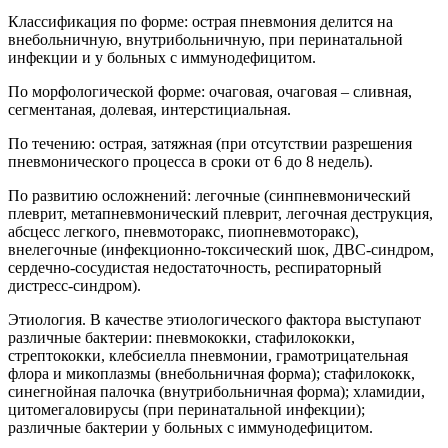
Классификация по форме: острая пневмония делится на
внебольничную, внутрибольничную, при перинатальной
инфекции и у больных с иммунодефицитом.
По морфологической форме: очаговая, очаговая – сливная,
сегментаная, долевая, интерстициальная.
По течению: острая, затяжная (при отсутствии разрешения
пневмонического процесса в сроки от 6 до 8 недель).
По развитию осложнений: легочные (синпневмонический
плеврит, метапневмонический плеврит, легочная деструкция,
абсцесс легкого, пневмоторакс, пиопневмоторакс),
внелегочные (инфекционно-токсический шок, ДВС-синдром,
сердечно-сосудистая недостаточность, респираторный
дистресс-синдром).
Этиология. В качестве этиологического фактора выступают
различные бактерии: пневмококки, стафилококки,
стрептококки, клебсиелла пневмонии, грамотрицательная
флора и микоплазмы (внебольничная форма); стафилококк,
синегнойная палочка (внутрибольничная форма); хламидии,
цитомегаловирусы (при перинатальной инфекции);
различные бактерии у больных с иммунодефицитом.