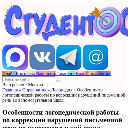
Прайс
Контакты
Вакансии
Гарантии
Блог
Справочник
Ваш регион: Москва
Главная
»
Справочник
»
Логопедия
»
Особенности
логопедической работы по коррекции нарушений письменной
речи во вспомогательной школ
Особенности логопедической работы
по коррекции нарушений письменной
речи во вспомогательной школ