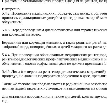
При этом не устанавливаются пределы доз для пациентов, но
Интересно
5.4.2. Проведение медицинских процедур, связанных с облуче
приносят, с радиационным ущербом для здоровья, который мо
облучением.
5.4.3. Перед проведением диагностической или терапевтическо
или кормящей матерью.
Беременная или кормящая женщина, а также родители детей-п
эмбриона/плода, новорождённых и детей младшего возраста для
5.4.4. При проведении обоснованных медицинских рентгенорад
рентгенорадиологических профилактических медицинских и на
облучением, годовая эффективная доза не должна превышать 1
5.4.5. Лица (не персонал рентгенорадиологических отделений
процедур, не должны подвергаться облучению в дозе, превыша
Такие же требования предъявляются к радиационной безопасн
имплантацией закрытых источников и выписанными из клини
Для остальных взрослых лиц, а также для детей, контактирую
год.