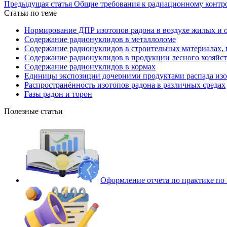
Предыдущая статья
Общие требования к радиационному конт
Статьи по теме
Нормирование ДПР изотопов радона в воздухе жилых и 
Содержание радионуклидов в металлоломе
Содержание радионуклидов в строительных материалах,
Содержание радионуклидов в продукции лесного хозяйс
Содержание радионуклидов в кормах
Единицы экспозиции дочерними продуктами распада изо
Распространённость изотопов радона в различных средах
Газы радон и торон
Полезные статьи
Оформление отчета по практике п