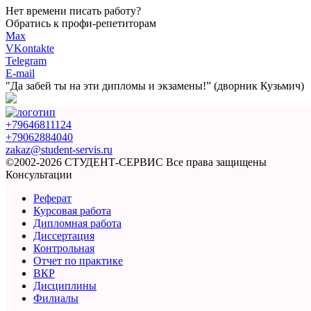
Нет времени писать работу?
Обратись к профи-репетиторам
Max
VKontakte
Telegram
E-mail
"Да забей ты на эти
дипломы и экзамены!”
(дворник Кузьмич)
+79646811124
+79062884040
zakaz@student-servis.ru
©2002-2026 СТУДЕНТ-СЕРВИС
Все права защищены
Консультации
Реферат
Курсовая работа
Дипломная работа
Диссертация
Контрольная
Отчет по практике
ВКР
Дисциплины
Филиалы