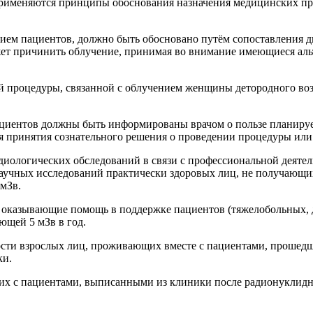
 применяются принципы обоснования назначения медицинских п
нием пациентов, должно быть обосновано путём сопоставления д
жет причинить облучение, принимая во внимание имеющиеся аль
й процедуры, связанной с облучением женщины детородного возр
ациентов должны быть информированы врачом о пользе планируе
 принятия сознательного решения о проведении процедуры или о
иологических обследований в связи с профессиональной деятел
учных исследований практически здоровых лиц, не получающих 
 мЗв.
), оказывающие помощь в поддержке пациентов (тяжелобольных,
ющей 5 мЗв в год.
ости взрослых лиц, проживающих вместе с пациентами, прошед
ки.
щих с пациентами, выписанными из клиники после радионуклидно