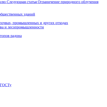
ролю
Следующая статья
Ограничение природного облучения
общественных зданий
 почвах, промышленных и других отходах
тва и лесопромышленности
топов радона
о ГОСТу