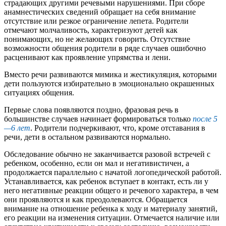
страдающих другими речевыми нарушениями. При сборе
анамнестических сведений обращает на себя внимание
отсутствие или резкое ограничение лепета. Родители
отмечают молчаливость, характеризуют детей как
понимающих, но не желающих говорить. Отсутствие
возможности общения родители в ряде случаев ошибочно
расценивают как проявление упрямства и лени.
Вместо речи развиваются мимика и жестикуляция, которыми
дети пользуются избирательно в эмоционально окрашенных
ситуациях общения.
Первые слова появляются поздно, фразовая речь в
большинстве случаев начинает формироваться только
после 5
—6 лет
. Родители подчеркивают, что, кроме отставания в
речи, дети в остальном развиваются нормально.
Обследование обычно не заканчивается разовой встречей с
ребенком, особенно, если он мал и негативистичен, а
продолжается параллельно с начатой логопедической работой.
Устанавливается, как ребенок вступает в контакт, есть ли у
него негативные реакции общего и речевого характера, в чем
они проявляются и как преодолеваются. Обращается
внимание на отношение ребенка к ходу и материалу занятий,
его реакции на изменения ситуации. Отмечается наличие или