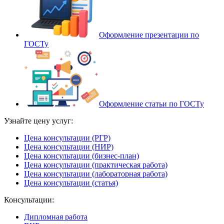
Оформление презентации по
ГОСТу
Оформление статьи по ГОСТу
Узнайте цену услуг:
Цена консультации (РГР)
Цена консультации (НИР)
Цена консультации (бизнес-план)
Цена консультации (практическая работа)
Цена консультации (лабораторная работа)
Цена консультации (статья)
Консультации:
Дипломная работа