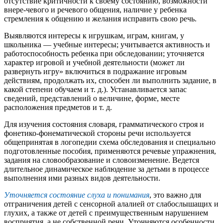
отсутствие критичности к своему состоянию, возможности
внере-чевого и речевого общения, наличие у ребенка
стремления к общению и желания исправить свою речь.
Выявляются интересы к игрушкам, играм, книгам, у
школьника — учебные интересы; учитывается активность и
работоспособность ребенка при обследовании; уточняется
характер игровой и учебной деятельности (может ли
развернуть игру» включиться в подражание игровым
действиям, продолжать их, способен ли выполнить задание, в
какой степени обучаем и т. д.). Устанавливается запас
сведений, представлений о величине, форме, месте
расположения предметов и т. д.
Для изучения состояния словаря, грамматического строя и
фонетико-фонематической стороны речи используется
общепринятая в логопедии схема обследования и специально
подготовленные пособия, применяются речевые упражнения,
задания на словообразование и словоизменение. Ведется
длительное динамическое наблюдение за детьми в процессе
выполнения ими разных видов деятельности.
Уточняется состояние слуха и понимания
, это важно для
отграничения детей с сенсорной алалией от слабослышащих и
глухих, а также от детей с преимущественным нарушением
восприятия, а не собственной речи. Уточняются особенности