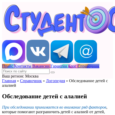
Прайс
Контакты
Вакансии
Гарантии
Блог
Справочник
Ваш регион: Москва
Главная
»
Справочник
»
Логопедия
»
Обследование детей с
алалией
Обследование детей с алалией
При обследовании принимается во внимание ряд факторов
,
которые помогают разграничить детей с алалией от детей,