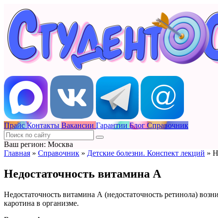
Прайс
Контакты
Вакансии
Гарантии
Блог
Справочник
Ваш регион: Москва
Главная
»
Справочник
»
Детские болезни. Конспект лекций
»
Н
Недостаточность витамина А
Недостаточность витамина А (недостаточность ретинола) возн
каротина в организме.