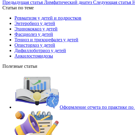
Предыдущая статья
Лимфатический диатез
Следующая статья
Н
Статьи по теме
Ревматизм у детей и подростков
Энтеробиоз у детей
Эхинококкоз у детей
Фасциолез у детей
Тениоз и трихоцефалез у детей
Описторхоз у детей
Дифиллоботриоз у детей
Анкилостомидозы
Полезные статьи
Оформление отчета по практике п