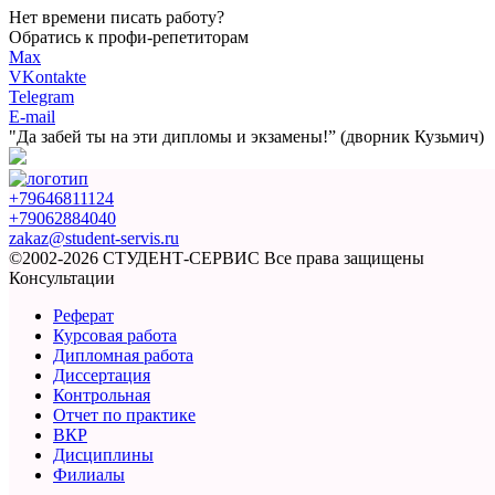
Нет времени писать работу?
Обратись к профи-репетиторам
Max
VKontakte
Telegram
E-mail
"Да забей ты на эти
дипломы и экзамены!”
(дворник Кузьмич)
+79646811124
+79062884040
zakaz@student-servis.ru
©2002-2026 СТУДЕНТ-СЕРВИС
Все права защищены
Консультации
Реферат
Курсовая работа
Дипломная работа
Диссертация
Контрольная
Отчет по практике
ВКР
Дисциплины
Филиалы