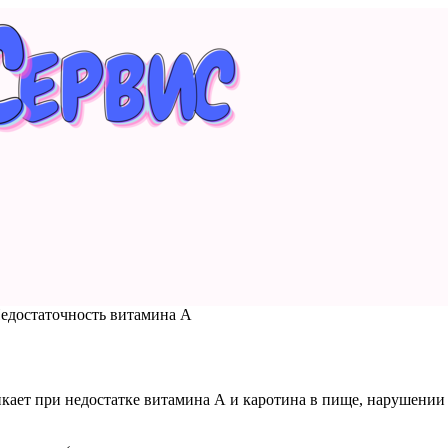
едостаточность витамина А
икает при недостатке витамина А и каротина в пище, нарушении