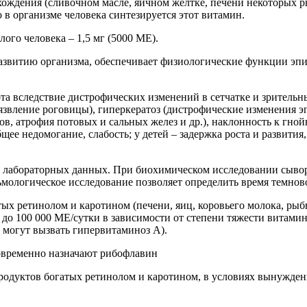
ождения (сливочном масле, яичном желтке, печени некоторых 
в организме человека синтезируется этот витамин.
го человека – 1,5 мг (5000 МЕ).
азвитию организма, обеспечивает физиологические функции эпи
та вследствие дистрофических изменений в сетчатке и зрительн
язвление роговицы), гиперкератоз (дистрофические изменения э
ов, атрофия потовых и сальных желез и др.), наклонность к г
щее недомогание, слабость; у детей – задержка роста и развития
и лабораторных данных. При биохимическом исследовании сыво
ьмологическое исследование позволяет определить время темнов
х ретинолом и каротином (печени, яиц, коровьего молока, рыбь
0 до 100 000 МЕ/сутки в зависимости от степени тяжести витами
 могут вызвать гипервитаминоз А).
овременно назначают рибофлавин
родуктов богатых ретинолом и каротином, в условиях вынужден