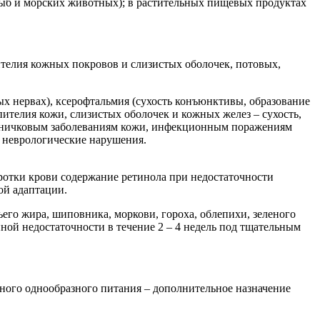
рыб и морских животных); в растительных пищевых продуктах
телия кожных покровов и слизистых оболочек, потовых,
ых нервах), ксерофтальмия (сухость конъюнктивы, образование
пителия кожи, слизистых оболочек и кожных желез – сухость,
нойничковым заболеваниям кожи, инфекционным поражениям
, неврологические нарушения.
ротки крови содержание ретинола при недостаточности
ой адаптации.
его жира, шиповника, моркови, гороха, облепихи, зеленого
нной недостаточности в течение 2 – 4 недель под тщательным
ного однообразного питания – дополнительное назначение