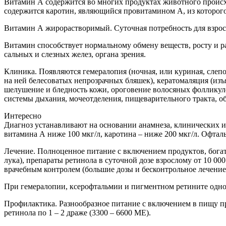
Витамин А содержится во многих продуктах животного происх
содержится каротин, являющийся провитамином А, из которого 
Витамин А жирорастворимый. Суточная потребность для взросло
Витамин способствует нормальному обмену веществ, росту и р
сальных и слезных желез, органа зрения.
Клиника. Появляются гемералопия (ночная, или куриная, слепо
на ней белесоватых непрозрачных бляшек), кератомаляция (изъ
шелушение и бледность кожи, ороговение волосяных фолликул
системы дыхания, мочеотделения, пищеварительного тракта, об
Интересно
Диагноз устанавливают на основании анамнеза, клинических 
витамина А ниже 100 мкг/л, каротина – ниже 200 мкг/л. Офтал
Лечение. Полноценное питание с включением продуктов, богаты
лука), препараты ретинола в суточной дозе взрослому от 10 00
врачебным контролем (большие дозы и бесконтрольное лечение
При гемералопии, ксерофтальмии и пигментном ретините одн
Профилактика. Разнообразное питание с включением в пищу п
ретинола по 1 – 2 драже (3300 – 6600 МЕ).