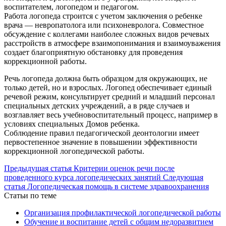
воспитателем, логопедом и педагогом.
Работа логопеда строится с учетом заключения о ребенке
врача — невропатолога или психоневролога. Совместное
обсуждение с коллегами наиболее сложных видов речевых
расстройств в атмосфере взаимопонимания и взаимоуважения
создает благоприятную обстановку для проведения
коррекционной работы.
Речь логопеда должна быть образцом для окружающих, не
только детей, но и взрослых. Логопед обеспечивает единый
речевой режим, консультирует средний и младший персонал
специальных детских учреждений, а в ряде случаев и
возглавляет весь учебновоспитательный процесс, например в
условиях специальных Домов ребенка.
Соблюдение правил педагогической деонтологии имеет
первостепенное значение в повышении эффективности
коррекционной логопедической работы.
Предыдущая статья
Критерии оценок речи после
проведенного курса логопедических занятий
Следующая
статья
Логопедическая помощь в системе здравоохранения
Статьи по теме
Организация профилактической логопедической работы
Обучение и воспитание детей с общим недоразвитием