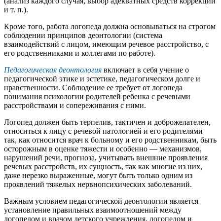
(анализ каждого случая, выбор адекватных средств коррекции
и т. п.).
Кроме того, работа логопеда должна основываться на строгом
соблюдении принципов деонтологии (система
взаимодействий с лицом, имеющим речевое расстройство, с
его родственниками и коллегами по работе).
Педагогическая деонтология
включает в себя учение о
педагогической этике и эстетике, педагогическом долге и
нравственности. Соблюдение ее требует от логопеда
понимания психологии родителей ребенка с речевыми
расстройствами и сопереживания с ними.
Логопед должен быть терпелив, тактичен и доброжелателен,
относиться к лицу с речевой патологией и его родителями
так, как относится врач к больному и его родственникам, быть
осторожным в оценке тяжести и особенно — механизмов,
нарушений речи, прогноза, учитывать внешние проявления
речевых расстройств, их сущность, так как многие из них,
даже нерезко выраженные, могут быть только одним из
проявлений тяжелых нервнопсихических заболеваний.
Важным условием педагогической деонтологии является
установление правильных взаимоотношений между
логопедом и врачом детского учреждения, логопедом и