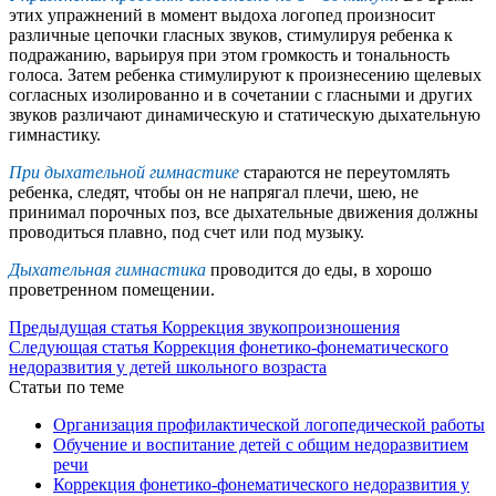
этих упражнений в момент выдоха логопед произносит
различные цепочки гласных звуков, стимулируя ребенка к
подражанию, варьируя при этом громкость и тональность
голоса. Затем ребенка стимулируют к произнесению щелевых
согласных изолированно и в сочетании с гласными и других
звуков различают динамическую и статическую дыхательную
гимнастику.
При дыхательной гимнастике
стараются не переутомлять
ребенка, следят, чтобы он не напрягал плечи, шею, не
принимал порочных поз, все дыхательные движения должны
проводиться плавно, под счет или под музыку.
Дыхательная гимнастика
проводится до еды, в хорошо
проветренном помещении.
Предыдущая статья
Коррекция звукопроизношения
Следующая статья
Коррекция фонетико-фонематического
недоразвития у детей школьного возраста
Статьи по теме
Организация профилактической логопедической работы
Обучение и воспитание детей с общим недоразвитием
речи
Коррекция фонетико-фонематического недоразвития у