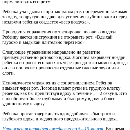
нормализовать его ритм.
Ребенка учат дышать при закрытом рте, попеременно зажимая
то одну, то другую ноздрю, для усиления глубины вдоха перед
ноздрями ребенка создается «веер воздуха».
Проводятся упражнения по тренировке носового выдоха.
Ребенку дается инструкция не открывать рот: «Вдыхай
глубоко и выдыхай длительно через нос».
Следующее упражнение направлено на развитие
преимущественно ротового вдоха. Логопед закрывает ноздри
ребенка и просит его вдыхать через рот до того момента, когда
он его попросит произнести отдельные гласные звуки или
слоги.
Используются упражнения с сопротивлением. Ребенок
вдыхает через рот. Логопед кладет руки на грудную клетку
ребенка, как бы препятствуя вдоху в течение 1—2 секунд. Это
способствует более глубокому и быстрому вдоху и более
удлиненному выдоху.
Ребенка просят задерживать вдох, добиваясь быстрого и
глубокого вдоха и медленного продолжительного выдоха.
Упражнения проводят ежедневно по 5—10 минут
. Во время