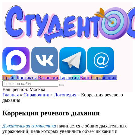
Прайс
Контакты
Вакансии
Гарантии
Блог
Справочник
Ваш регион: Москва
Главная
»
Справочник
»
Логопедия
»
Коррекция речевого
дыхания
Коррекция речевого дыхания
Дыхательная гимнастика
начинается с общих дыхательных
упражнений, цель которых увеличить объем дыхания и