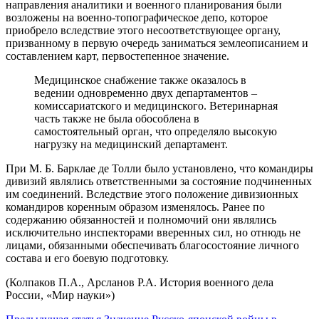
направления аналитики и военного планирования были
возложены на военно-топографическое депо, которое
приобрело вследствие этого несоответствующее органу,
призванному в первую очередь заниматься землеописанием и
составлением карт, первостепенное значение.
Медицинское снабжение также оказалось в
ведении одновременно двух департаментов –
комиссариатского и медицинского. Ветеринарная
часть также не была обособлена в
самостоятельный орган, что определяло высокую
нагрузку на медицинский департамент.
При М. Б. Барклае де Толли было установлено, что командиры
дивизий являлись ответственными за состояние подчиненных
им соединений. Вследствие этого положение дивизионных
командиров коренным образом изменялось. Ранее по
содержанию обязанностей и полномочий они являлись
исключительно инспекторами вверенных сил, но отнюдь не
лицами, обязанными обеспечивать благосостояние личного
состава и его боевую подготовку.
(Колпаков П.А., Арсланов Р.А. История военного дела
России, «Мир науки»)