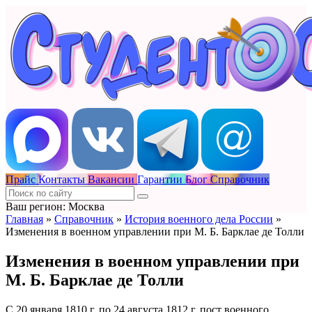
Прайс
Контакты
Вакансии
Гарантии
Блог
Справочник
Ваш регион: Москва
Главная
»
Справочник
»
История военного дела России
»
Изменения в военном управлении при М. Б. Барклае де Толли
Изменения в военном управлении при
М. Б. Барклае де Толли
С 20 января 1810 г. по 24 августа 1812 г. пост военного