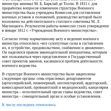
министра занимал М. Б. Барклай де Толли. В 1811 г. для
проработки вопросов изменения структуры Военного
министерства была учреждена Комиссия для составления
военных уставов и положений, руководство которой было
возложено на действительного статского советника М. Л.
Магницкого. Результатом работы комиссии стало утверждение
в январе 1812 г. «Учреждения Военного министерства».
Согласно этому нормативному акту к ведению военного
министра относились «все сухопутные силы в составлении
их, в устройстве, продовольствии, снабжении и движении».
Он наделялся правом законодательной инициативы, которым
мог пользоваться через представление в Государственный
совет проектов законов, касавшихся проблем деятельности
военного ведомства.
В структуре Военного министерства были закреплены
следующие органы: семь отраслевых департаментов
(артиллерийский, инженерный, инспекторский, аудиторский,
комиссариатский, провиантский и медицинский), канцелярия
министра – исполнительный орган главы ведомства, совет
министра – совещательный орган и особые установления.
К числу последних относились: