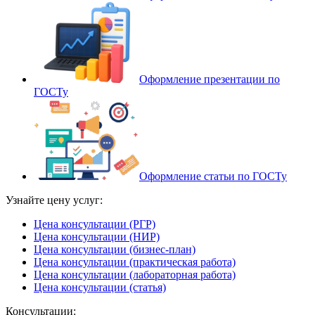
Оформление презентации по
ГОСТу
Оформление статьи по ГОСТу
Узнайте цену услуг:
Цена консультации (РГР)
Цена консультации (НИР)
Цена консультации (бизнес-план)
Цена консультации (практическая работа)
Цена консультации (лабораторная работа)
Цена консультации (статья)
Консультации: