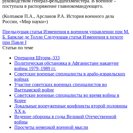
руководством генерал-фельдцейхмейстера. В военное –
поступала в распоряжение главнокомандующего.
(Колпаков П.А., Арсланов Р.А. История военного дела
России, «Мир науки»)
Предыдущая статья
Изменения в военном управлении при М.
Б. Барклае де Толли
Следующая статья
Изменения в пехоте
при Павле I
Статьи по теме
Операция Шторм–333
Политическая обстановка в Афганистане накануне
войны 1979–1989 гг.
Советские военные специалисты в арабо-израильских
войнах
Участие советских военных специалистов во
Вьетнамской войне
Советские военные специалисты во время войны в
Корее
Локальные вооруженные конфликты второй половины
XX в.
Ведение обороны в годы Великой Отечественной
войны
Просчеты немецкой военной мысли