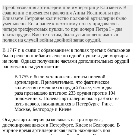
Преобразования артиллерии при императрице Елизавете. В
сравнении с временем правления Анны Иоанновны при
Елизавете Петровне количество полковой артиллерии было
уменьшено. Если ранее к пехотному полку придавалось
четыре трехфунтовых пушки, то при дочери Петра I – два
таких орудия. Вместе с этим, было установлено иметь в
полках на случай войны двойной запас орудий.
В 1747 г. в связи с образованием в полках третьих батальонов
было решено прибавить еще по одной пушке и две мортиры
на полк. Однако получение частями дополнительных орудий
растянулось на десятилетие.
В 1755 г. были установлены штаты полевой
артиллерии. Примечательно, что фактическое
количество имевшихся орудий более, чем в два
раза превышало штатное: 233 орудия против 104
положенных. Полевая артиллерия была разбита на
пять парков, находившихся в Петербурге, Риге,
Москве, Белгороде и Киеве.
Осадная артиллерия разделялась на три корпуса,
дислоцировавшихся в Петербурге, Киеве и Белгороде. В
мирное время артиллерийская часть находилась под