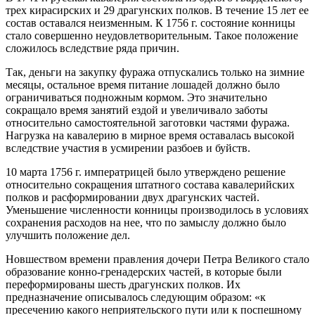
трех кирасирских и 29 драгунских полков. В течение 15 лет ее
состав оставался неизменным. К 1756 г. состояние конницы
стало совершенно неудовлетворительным. Такое положение
сложилось вследствие ряда причин.
Так, деньги на закупку фуража отпускались только на зимние
месяцы, остальное время питание лошадей должно было
ограничиваться подножным кормом. Это значительно
сокращало время занятий ездой и увеличивало заботы
относительно самостоятельной заготовки частями фуража.
Нагрузка на кавалерию в мирное время оставалась высокой
вследствие участия в усмирении разбоев и буйств.
10 марта 1756 г. императрицей было утверждено решение
относительно сокращения штатного состава кавалерийских
полков и расформировании двух драгунских частей.
Уменьшение численности конницы производилось в условиях
сохранения расходов на нее, что по замыслу должно было
улучшить положение дел.
Новшеством времени правления дочери Петра Великого стало
образование конно-гренадерских частей, в которые были
переформированы шесть драгунских полков. Их
предназначение описывалось следующим образом: «к
пресечению какого неприятельского пути или к поспешному