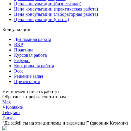
Цена консультации (бизнес-план)
Цена консультации (практическая работа)
Цена консультации (лабораторная работа)
Цена консультации (статья)
Консультации:
Дипломная работа
ВКР
Практика
Курсовая работа
Реферат
Контрольная работа
Эссе
Решение задач
Презентация
Нет времени писать работу?
Обратись к профи-репетиторам
Max
VKontakte
Telegram
E-mail
"Да забей ты на эти
дипломы и экзамены!”
(дворник Кузьмич)