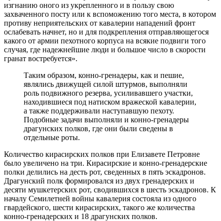
изгнанию оного из укрепленного и в пользу свою
захваченного посту или к вспоможению того места, в котором
противу неприятельских от кавалерии нападений фронт
ослабевать начнет, но и для подкрепления отправляющегося
какого от армии пехотного корпуса на всякие подвиги того
случая, где надежнейшие люди и большое число в скорости
гранат востребуется».
Таким образом, конно-гренадеры, как и пешие,
являлись движущей силой штурмов, выполняли
роль подвижного резерва, усиливавшего участки,
находившиеся под натиском вражеской кавалерии,
а также поддерживали наступавшую пехоту.
Подобные задачи выполняли и конно-гренадеры
драгунских полков, где они были сведены в
отдельные роты.
Количество кирасирских полков при Елизавете Петровне
было увеличено на три. Кирасирские и конно-гренадерские
полки делились на десть рот, сведенных в пять эскадронов.
Драгунский полк формировался из двух гренадерских и
десяти мушкетерских рот, сводившихся в шесть эскадронов. К
началу Семилетней войны кавалерия состояла из одного
гвардейского, шести кирасирских, такого же количества
конно-гренадерских и 18 драгунских полков.