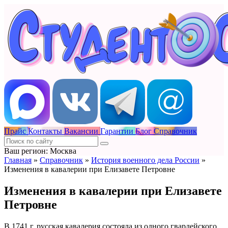
Прайс
Контакты
Вакансии
Гарантии
Блог
Справочник
Ваш регион: Москва
Главная
»
Справочник
»
История военного дела России
»
Изменения в кавалерии при Елизавете Петровне
Изменения в кавалерии при Елизавете
Петровне
В 1741 г. русская кавалерия состояла из одного гвардейского,