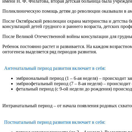
имени Н. Ф. Филатова, вторая детская больница была учреждена 
Поликлиническую помощь детям до революции оказывали в ам
После Октябрьской революции охрана материнства и детства бы
консультаций детей грудного и раннего возраста, детских про
После Великой Отечественной войны консультации для грудных
Ребенок постоянно растет и развивается. На каждом возрастно
онтогенеза выделяется ряд периодов развития.
Антенатальный период развития включает в себя:
эмбриональный период (1 – 6-ая неделя) – происходит з
эмбриофетальный период (7 – 8-ая неделя) – происходи
фетальный период (с 9-ой недели до рождения) происход
Интранатальный период – от начала появления родовых схвато
Постнатальный период развития включает в себя: