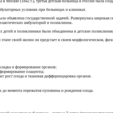
в Москве (1842 г.), третья детская больница в России была созда
булаторных условиях при больницах и клиниках
ла объявлена государственной задачей. Развернулась широкая се
филактических амбулаторий и поликлиник.
 детей и поликлиники были объединены в детские поликлиники.
м этапе своей жизни он предстает в своем морфологическом, физ
акладка и формирование органов;
т формирование плаценты;
ит рост плода и тканевая дифференцировка органов.
к до момента пережатия пуповины и рождения плода.