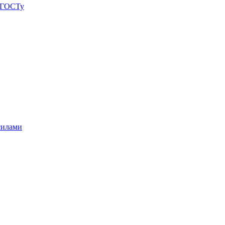
о ГОСТу
силами