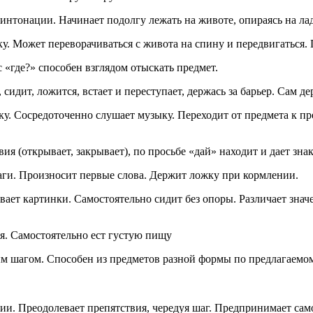
ые интонации. Начинает подолгу лежать на животе, опираясь на 
ку. Может переворачиваться с живота на спину и передвигаться.
с «где?» способен взглядом отыскать предмет.
сидит, ложится, встает и переступает, держась за барьер. Сам де
. Сосредоточенно слушает музыку. Переходит от предмета к пре
ия (открывает, закрывает), по просьбе «дай» находит и дает зн
шаги. Произносит первые слова. Держит ложку при кормлении.
вает картинки. Самостоятельно сидит без опоры. Различает значе
тся. Самостоятельно ест густую пищу
ным шагом. Способен из предметов разной формы по предлагаемо
ии. Преодолевает препятствия, чередуя шаг. Предпринимает само