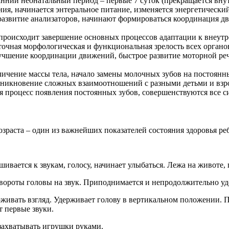
ранний неонатальный период – первые 7 суток (прекращается вну
я, начинается энтеральное питание, изменяется энергетический
т развитие анализаторов, начинают формироваться координация 
в): происходит завершение основных процессов адаптации к внеу
точная морфологическая и функциональная зрелость всех органов
: улучшение координации движений, быстрое развитие моторной 
еличение массы тела, начало замены молочных зубов на постоян
озникновение сложных взаимоотношений с разными детьми и вз
ся процесс появления постоянных зубов, совершенствуются все с
озраста – один из важнейших показателей состояния здоровья ре
вается к звукам, голосу, начинает улыбаться. Лежа на животе, 
вороты головы на звук. Приподнимается и непродолжительно уд
ерживать взгляд. Удерживает голову в вертикальном положении.
т первые звуки.
н захватывать игрушки руками.