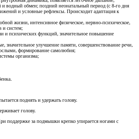
триутробная динамика, появляется легочное дыхание,
 и водный обмен; поздний неонатальный период (с 8-го дня
движений и условные рефлексы. Происходит адаптация к
тробной жизни, интенсивное физическое, нервно-психическое,
 и систем;
речи и психических функций, значительное повышение
ные, значительное улучшение памяти, совершенствование речи,
рослыми, формирование самолюбия;
истемы организма;
бенка.
пытается поднять и удержать голову.
ерживает голову.
 При поддержке за подмышки крепко упирается ногами с