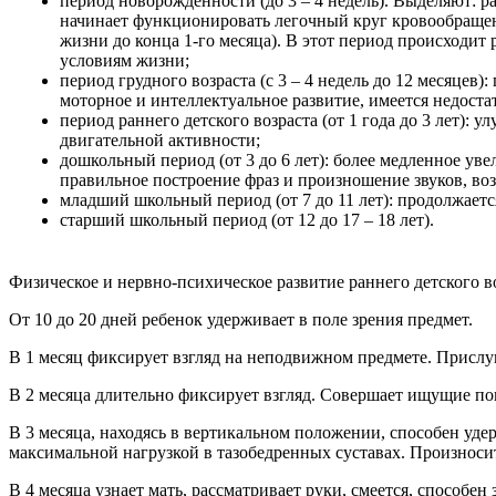
период новорожденности (до 3 – 4 недель). Выделяют: 
начинает функционировать легочный круг кровообращени
жизни до конца 1-го месяца). В этот период происходи
условиям жизни;
период грудного возраста (с 3 – 4 недель до 12 месяце
моторное и интеллектуальное развитие, имеется недоста
период раннего детского возраста (от 1 года до 3 лет)
двигательной активности;
дошкольный период (от 3 до 6 лет): более медленное ув
правильное построение фраз и произношение звуков, в
младший школьный период (от 7 до 11 лет): продолжает
старший школьный период (от 12 до 17 – 18 лет).
Физическое и нервно-психическое развитие раннего детского в
От 10 до 20 дней ребенок удерживает в поле зрения предмет.
В 1 месяц фиксирует взгляд на неподвижном предмете. Прислуши
В 2 месяца длительно фиксирует взгляд. Совершает ищущие по
В 3 месяца, находясь в вертикальном положении, способен уд
максимальной нагрузкой в тазобедренных суставах. Произноси
В 4 месяца узнает мать, рассматривает руки, смеется, способе