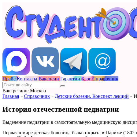
Прайс
Контакты
Вакансии
Гарантии
Блог
Справочник
Ваш регион: Москва
Главная
»
Справочник
»
Детские болезни. Конспект лекций
»
И
История отечественной педиатрии
Выделение педиатрии в самостоятельную медицинскую дисцип
Первая в мире детская больница была открыта в Париже (1802 г.