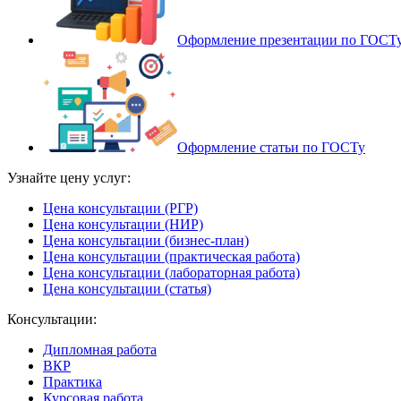
Оформление презентации по ГОСТ
Оформление статьи по ГОСТу
Узнайте цену услуг:
Цена консультации (РГР)
Цена консультации (НИР)
Цена консультации (бизнес-план)
Цена консультации (практическая работа)
Цена консультации (лабораторная работа)
Цена консультации (статья)
Консультации:
Дипломная работа
ВКР
Практика
Курсовая работа