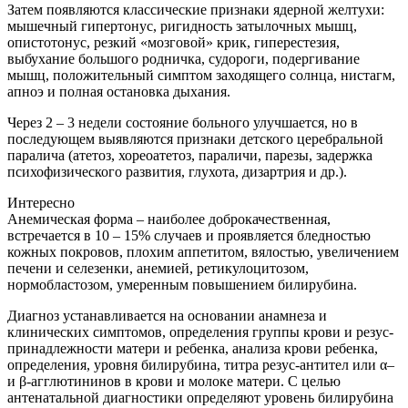
Затем появляются классические признаки ядерной желтухи:
мышечный гипертонус, ригидность затылочных мышц,
опистотонус, резкий «мозговой» крик, гиперестезия,
выбухание большого родничка, судороги, подергивание
мышц, положительный симптом заходящего солнца, нистагм,
апноэ и полная остановка дыхания.
Через 2 – 3 недели состояние больного улучшается, но в
последующем выявляются признаки детского церебральной
паралича (атетоз, хореоатетоз, параличи, парезы, задержка
психофизического развития, глухота, дизартрия и др.).
Интересно
Анемическая форма – наиболее доброкачественная,
встречается в 10 – 15% случаев и проявляется бледностью
кожных покровов, плохим аппетитом, вялостью, увеличением
печени и селезенки, анемией, ретикулоцитозом,
нормобластозом, умеренным повышением билирубина.
Диагноз устанавливается на основании анамнеза и
клинических симптомов, определения группы крови и резус-
принадлежности матери и ребенка, анализа крови ребенка,
определения, уровня билирубина, титра резус-антител или α–
и β-агглютининов в крови и молоке матери. С целью
антенатальной диагностики определяют уровень билирубина