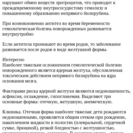
нарушают обмен веществ эритроцитов, что приводит к
преждевременному внутрисосудистому гемолизу и
повышенному образованию непрямого билирубина.
При возникновении антител во время беременности
гемолитическая болезнь новорожденных развивается
внутриутробно
Если антитела проникают во время родов, то заболевание
развивается после родов в виде желтушной формы.
Интересно
Наиболее тяжелым осложнением гемолитической болезни
новорожденного является ядерная желтуха, обусловленная
токсическим действием непрямого билирубина на ядра
основания мозга.
Факторами риска ядерной желтухи являются недоношенность,
асфиксия, охлаждение, гипогликемия. Выделяют три
основные формы: отечную, жетушную, анемическую.
Клиника. Отечная форма наиболее тяжелая: дети рождаются
недоношенными, проявляется общим отеком при рождении,
накоплением жидкости в полостях (плевральной, сердечной
сумке, брюшной), резкой бледностью с желтушностью,