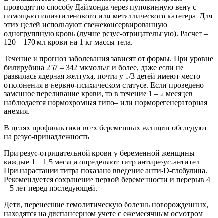
проводят по способу Даймонда через пуповинную вену с
помощью полиэтиленового или металлического катетера. Для
этих целей используют свежеконсервированную
одногруппную кровь (лучше резус-отрицательную). Расчет –
120 – 170 мл крови на 1 кг массы тела.
Течение и прогноз заболевания зависят от формы. При уровне
билирубина 257 – 342 мкмоль/л и более, даже если не
развилась ядерная желтуха, почти у 1/3 детей имеют место
отклонения в нервно-психическом статусе. Если проведено
заменное переливание крови, то в течение 1 – 2 месяцев
наблюдается нормохромная гипо– или норморегенераторная
анемия.
В целях профилактики всех беременных женщин обследуют
на резус-принадлежность
При резус-отрицательной крови у беременной женщины
каждые 1 – 1,5 месяца определяют титр антирезус-антител.
При нарастании титра показано введение анти-D-глобулина.
Рекомендуется сохранение первой беременности и перерыв 4
– 5 лет перед последующей.
Дети, перенесшие гемолитическую болезнь новорожденных,
находятся на диспансерном учете с ежемесячным осмотром