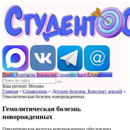
Прайс
Контакты
Вакансии
Гарантии
Блог
Справочник
Ваш регион: Москва
Главная
»
Справочник
»
Детские болезни. Конспект лекций
»
Гемолитическая болезнь новорожденных
Гемолитическая болезнь
новорожденных
Гемолитическая желтуха новорожденных обусловлена