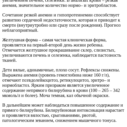
увеличением печени, селезенки. В анализах крови – резкая
анемия, значительное количество нормо– и эритробластов.
Сочетание резкой анемии и гипопротеинемии способствует
развитию сердечной недостаточности, которая и приводит к
смерти (внутриутробно или сразу после рождения). Прогноз
неблагоприятный.
Желтушная форма – самая частая клиническая форма,
проявляется на первый-второй день жизни ребенка.
Отмечается желтушное прокрашивание склер, слизистых,
увеличиваются печень и селезенка, наблюдается пастозность
тканей.
Дети вялые, адинамичные, плохо сосут. Рефлексы снижены.
Выражена анемия (уровень гемоглобина ниже 160 г/л),
отмечают псевдолейкоцитоз, ретикулоцитоз, эритро– и
нормобластоз. Ярким призраком является увеличенное
содержание непрямого билирубина в крови (100 – 265 – 342
мкмоль/л и более). Моча темная, кал обычной окраски.
В дальнейшем может наблюдаться повышенное содержание и
прямого билирубина. Билирубиновая интоксикация нарастает
и проявляется вялостью, срыгиваниями, рвотой,
патологическим зеванием, снижением мышечного тонуса.