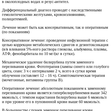
в околоплодных водах и резус-антител.
Дифференциальный диагноз проводят с наследственными
гемолитическими желтухами, кровоизлияниями,
полицитемией.
Лечение может быть как консервативным, так и оперативным
(по показаниям)
Консервативное лечение: проведение инфузионной терапии с
целью коррекции метаболических сдвигов и дезинтоксикация
(в/в вливания 5%-ного раствора глюкозы, альбумина, плазмы,
АТФ, фенобарбитала по 10 мг/(кг в сутки).
Механическое удаление билирубина путем заменного
переливания крови. Фототерапия (лампы синего или голубого
цвета, сеанс 3 ч с интервалами 2 ч, всего в сутки время
облучения составляет 12 – 16 ч). Симптоматическая терапия
(мочегонные, витамины группы В).
Оперативное лечение: абсолютным показанием к заменному
переливанию крови является гипербилирубинемия выше 342
мкмоль/л, с темпом нарастания билирубина выше 6 мкмоль/л
и при уровне его в пуповинной крови выше 60 мкмоль/л.
В большинстве случаев заменное переливание крови