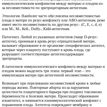
иммунологическим конфликтом между матерью и плодом из-
за несовместимости по эритроцитарным антигенам.
Этиология. Наиболее часто обусловлена несовместимостью
плода и матери по резус-конфликту или АВО-антигенам, реже
имеет место несовместимость по другим резус– (С, Е, с, d, е)
или М-, М-, Кеll-, Duffу-, Кidd-антигенам.
Патогенез. Любой из указанных антигенов (чаще D-резус-
антиген), проникая в кровь резус-отрицательной матери,
вызывает образование в ее организме специфических антител,
которые через плаценту поступают в кровь плода, где
разрушают соответствующие антигенсодержащие
эритроциты.
В патогенезе иммунологического конфликта между матерью и
плодом можно выделить три этапа: первый этап – это
иммунизация матери при антигенной несовместимости.
Возникает при переливании несовместимой крови в любые
периоды жизни. Повторные аборты из-за нарушения
целостности плацентарного барьера при поздних токсикозах
беременности и болезнях матери. Происходит образование
изоантител, и начинается изоиммунологический конфликт с
поражением плода. Антитела повреждают мембрану и