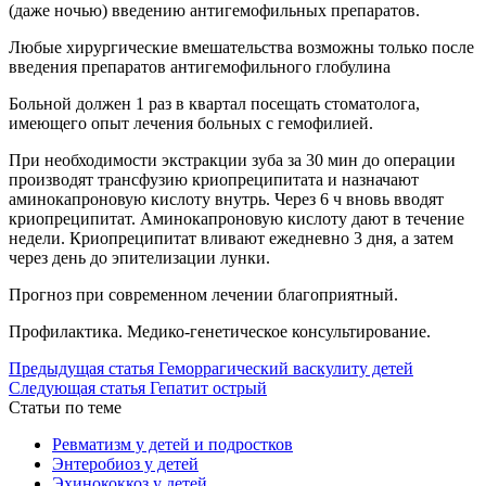
(даже ночью) введению антигемофильных препаратов.
Любые хирургические вмешательства возможны только после
введения препаратов антигемофильного глобулина
Больной должен 1 раз в квартал посещать стоматолога,
имеющего опыт лечения больных с гемофилией.
При необходимости экстракции зуба за 30 мин до операции
производят трансфузию криопреципитата и назначают
аминокапроновую кислоту внутрь. Через 6 ч вновь вводят
криопреципитат. Аминокапроновую кислоту дают в течение
недели. Криопреципитат вливают ежедневно 3 дня, а затем
через день до эпителизации лунки.
Прогноз при современном лечении благоприятный.
Профилактика. Медико-генетическое консультирование.
Предыдущая статья
Геморрагический васкулиту детей
Следующая статья
Гепатит острый
Статьи по теме
Ревматизм у детей и подростков
Энтеробиоз у детей
Эхинококкоз у детей