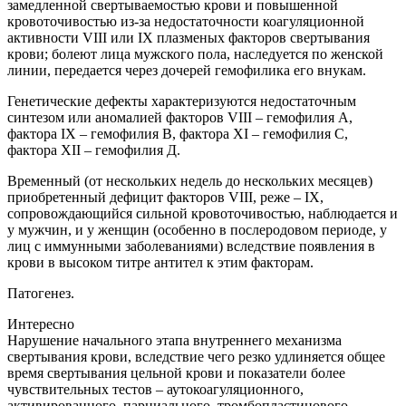
замедленной свертываемостью крови и повышенной
кровоточивостью из-за недостаточности коагуляционной
активности VIII или IХ плазменых факторов свертывания
крови; болеют лица мужского пола, наследуется по женской
линии, передается через дочерей гемофилика его внукам.
Генетические дефекты характеризуются недостаточным
синтезом или аномалией факторов VIII – гемофилия А,
фактора IХ – гемофилия В, фактора ХI – гемофилия С,
фактора ХII – гемофилия Д.
Временный (от нескольких недель до нескольких месяцев)
приобретенный дефицит факторов VIII, реже – IХ,
сопровождающийся сильной кровоточивостью, наблюдается и
у мужчин, и у женщин (особенно в послеродовом периоде, у
лиц с иммунными заболеваниями) вследствие появления в
крови в высоком титре антител к этим факторам.
Патогенез.
Интересно
Нарушение начального этапа внутреннего механизма
свертывания крови, вследствие чего резко удлиняется общее
время свертывания цельной крови и показатели более
чувствительных тестов – аутокоагуляционного,
активированного, парциального, тромбопластинового