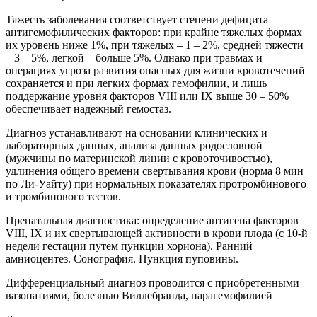
Тяжесть заболевания соответствует степени дефицита
антигемофилических факторов: при крайне тяжелых формах
их уровень ниже 1%, при тяжелых – 1 – 2%, средней тяжести
– 3 – 5%, легкой – больше 5%. Однако при травмах и
операциях угроза развития опасных для жизни кровотечений
сохраняется и при легких формах гемофилии, и лишь
поддержание уровня факторов VIII или IХ выше 30 – 50%
обеспечивает надежный гемостаз.
Диагноз устанавливают на основании клинических и
лабораторных данных, анализа данных родословной
(мужчины по материнской линии с кровоточивостью),
удлинения общего времени свертывания крови (норма 8 мин
по Ли-Уайту) при нормальных показателях протромбинового
и тромбинового тестов.
Пренатальная диагностика: определение антигена факторов
VIII, IХ и их свертывающей активности в крови плода (с 10-й
недели гестации путем пункции хориона). Ранний
амниоцентез. Сонография. Пункция пуповины.
Дифференциальный диагноз проводится с приобретенными
вазопатиями, болезнью Виллебранда, парагемофилией