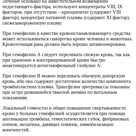
Лечение основано на заместительном возмещении
недостающего фактора, используют концентраты VIII, IХ
факторов, при отсутствии – криоципитат (содержит VIII
фактор), концентрат нативной плазмы (содержит ХI фактор),
свежезамороженную плазму.
При гемофилии в качестве кровоостанавливающего средства
может использоваться сыворотка крови человека и животных.
Кровоточащая рана должна быть хорошо затампонирована.
При гемофилии А следует переливать свежую кровь, так как
при хранении в консервированной крови быстро
инактивируется антигемофильный глобулин А.
При гемофилии В можно переливать обычную донорскую
кровь, ибо она содержит достаточное количество компонента
тромбопластина плазмы. Трансфузии эритромассы показаны
при остро развившейся тяжелой анемии по витальным
показаниям.
Локальный гомеостаз и общее повышение свертываемости
крови у больных гемофилией осуществляется при помощи
аппликации тромбина, гемостатических губок, фибриновых
пленок, желатина, давящих повязок, иммобилизации
конечностей.