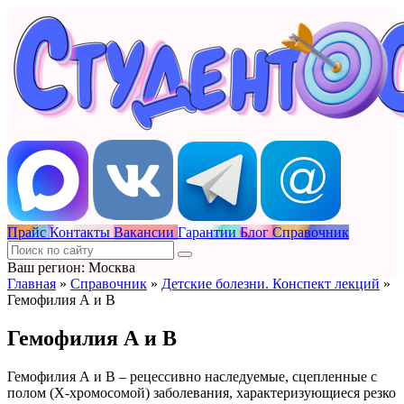
Прайс
Контакты
Вакансии
Гарантии
Блог
Справочник
Ваш регион: Москва
Главная
»
Справочник
»
Детские болезни. Конспект лекций
»
Гемофилия А и В
Гемофилия А и В
Гемофилия А и В – рецессивно наследуемые, сцепленные с
полом (Х-хромосомой) заболевания, характеризующиеся резко