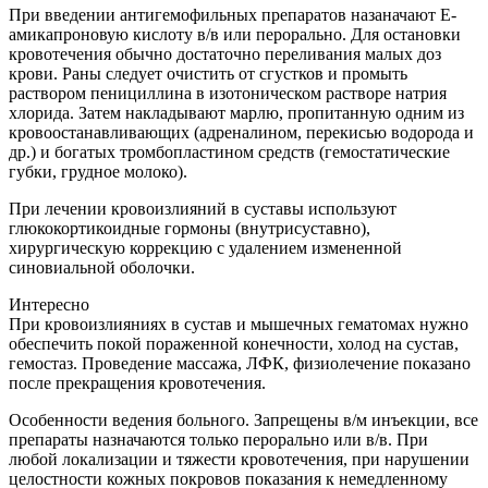
При введении антигемофильных препаратов назаначают Е-
амикапроновую кислоту в/в или перорально. Для остановки
кровотечения обычно достаточно переливания малых доз
крови. Раны следует очистить от сгустков и промыть
раствором пенициллина в изотоническом растворе натрия
хлорида. Затем накладывают марлю, пропитанную одним из
кровоостанавливающих (адреналином, перекисью водорода и
др.) и богатых тромбопластином средств (гемостатические
губки, грудное молоко).
При лечении кровоизлияний в суставы используют
глюкокортикоидные гормоны (внутрисуставно),
хирургическую коррекцию с удалением измененной
синовиальной оболочки.
Интересно
При кровоизлияниях в сустав и мышечных гематомах нужно
обеспечить покой пораженной конечности, холод на сустав,
гемостаз. Проведение массажа, ЛФК, физиолечение показано
после прекращения кровотечения.
Особенности ведения больного. Запрещены в/м инъекции, все
препараты назначаются только перорально или в/в. При
любой локализации и тяжести кровотечения, при нарушении
целостности кожных покровов показания к немедленному