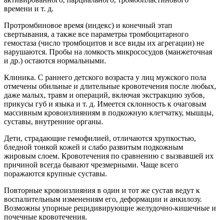
времени и т. д.
Протромбиновое время (индекс) и конечный этап
свертывания, а также все параметры тромбоцитарного
гемостаза (число тромбоцитов и все виды их агрегации) не
нарушаются. Пробы на ломкость микрососудов (манжеточная
и др.) остаются нормальными.
Клиника. С раннего детского возраста у лиц мужского пола
отмечены обильные и длительные кровотечения после любых,
даже малых, травм и операций, включая экстракцию зубов,
прикусы губ и языка и т. д. Имеется склонность к очаговым
массивным кровоизлияниям в подкожную клетчатку, мышцы,
суставы, внутренние органы.
Дети, страдающие гемофилией, отличаются хрупкостью,
бледной тонкой кожей и слабо развитым подкожным
жировым слоем. Кровотечения по сравнению с вызвавшей их
причиной всегда бывают чрезмерными. Чаще всего
поражаются крупные суставы.
Повторные кровоизлияния в один и тот же сустав ведут к
воспалительным изменениям его, деформации и анкилозу.
Возможны упорные рецидивирующие желудочно-кишечные и
почечные кровотечения.