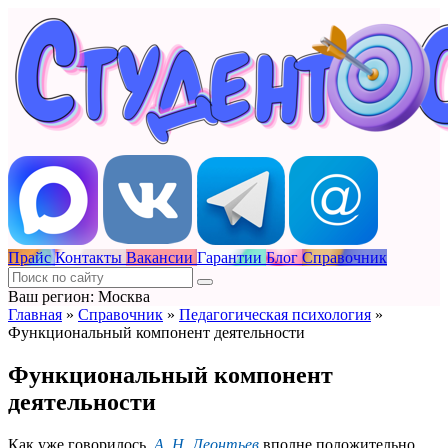
Прайс
Контакты
Вакансии
Гарантии
Блог
Справочник
Ваш регион: Москва
Главная
»
Справочник
»
Педагогическая психология
»
Функциональный компонент деятельности
Функциональный компонент
деятельности
Как уже говорилось,
А. Н. Леонтьев
вполне положительно