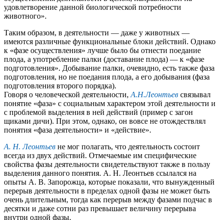
удовлетворение данной биологической потребности
животного».
Таким образом, в деятельности — даже у животных —
имеются различные функциональные блоки действий. Однако
к «фазе осуществления» лучше было бы отнести поедание
плода, а употребление палки (доставание плода) — к «фазе
подготовления». Добывание палки, очевидно, есть также фаза
подготовления, но не поедания плода, а его добывания (фаза
подготовления второго порядка).
Говоря о человеческой деятельности,
А.Н.Леонтьев
связывал
понятие «фаза» с социальным характером этой деятельности и
с проблемой выделения в ней действий (пример с загон
щиками дичи). При этом, однако, он вовсе не отождествлял
понятия «фаза деятельности» и «действие».
А. Н. Леонтьев
не мог полагать, что деятельность состоит
всегда из двух действий. Отмечаемые им специфические
свойства фазы деятельности свидетельствуют также в пользу
выделения данного понятия. А. Н. Леонтьев ссылался на
опыты А. В. Запорожца, которые показали, что вынужденный
перерыв деятельности в пределах одной фазы не может быть
очень длительным, тогда как перерыв между фазами подчас в
десятки и даже сотни раз превышает величину перерыва
внутри одной фазы.