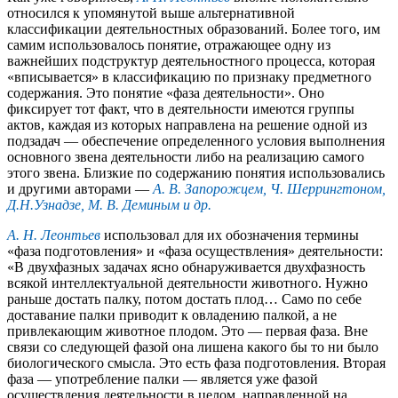
относился к упомянутой выше альтернативной
классификации деятельностных образований. Более того, им
самим использовалось понятие, отражающее одну из
важнейших подструктур деятельностного процесса, которая
«вписывается» в классификацию по признаку предметного
содержания. Это понятие «фаза деятельности». Оно
фиксирует тот факт, что в деятельности имеются группы
актов, каждая из которых направлена на решение одной из
подзадач — обеспечение определенного условия выполнения
основного звена деятельности либо на реализацию самого
этого звена. Близкие по содержанию понятия использовались
и другими авторами —
А. В. Запорожцем, Ч. Шеррингтоном,
Д.Н.Узнадзе, М. В. Деминым и др.
А. Н. Леонтьев
использовал для их обозначения термины
«фаза подготовления» и «фаза осуществления» деятельности:
«В двухфазных задачах ясно обнаруживается двухфазность
всякой интеллектуальной деятельности животного. Нужно
раньше достать палку, потом достать плод… Само по себе
доставание палки приводит к овладению палкой, а не
привлекающим животное плодом. Это — первая фаза. Вне
связи со следующей фазой она лишена какого бы то ни было
биологического смысла. Это есть фаза подготовления. Вторая
фаза — употребление палки — является уже фазой
осуществления деятельности в целом, направленной на