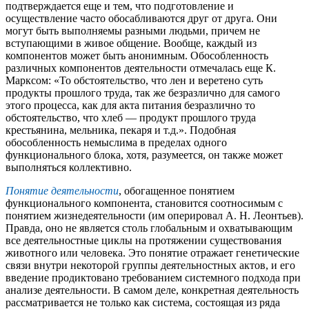
подтверждается еще и тем, что подготовление и
осуществление часто обосабливаются друг от друга. Они
могут быть выполняемы разными людьми, причем не
вступающими в живое общение. Вообще, каждый из
компонентов может быть анонимным. Обособленность
различных компонентов деятельности отмечалась еще К.
Марксом: «То обстоятельство, что лен и веретено суть
продукты прошлого труда, так же безразлично для самого
этого процесса, как для акта питания безразлично то
обстоятельство, что хлеб — продукт прошлого труда
крестьянина, мельника, пекаря и т.д.». Подобная
обособленность немыслима в пределах одного
функционального блока, хотя, разумеется, он также может
выполняться коллективно.
Понятие деятельности
, обогащенное понятием
функционального компонента, становится соотносимым с
понятием жизнедеятельности (им оперировал А. Н. Леонтьев).
Правда, оно не является столь глобальным и охватывающим
все деятельностные циклы на протяжении существования
животного или человека. Это понятие отражает генетические
связи внутри некоторой группы деятельностных актов, и его
введение продиктовано требованием системного подхода при
анализе деятельности. В самом деле, конкретная деятельность
рассматривается не только как система, состоящая из ряда