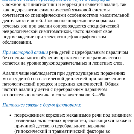
Сложной для диагностики и коррекции является алалия, так
как недоразвитие символической языковой системы
сочетается со специфическими особенностями мыслительной
деятельности детей. Локальное повреждение корковых
речевых зон при алалии сопровождается специфической
неврологической симптоматикой, часто находит свое
подтверждение при электроэнцефалографическом
обследовании.
При моторной алалии
речь детей с церебральным параличом
без специального обучения практически не развивается и
остается на уровне звукоподражательных и лепетных слов.
Алалия чаще наблюдается при двуполушарных поражениях
мозга у детей со спастической диплегией при вовлечении в
патологический процесс и верхних конечностей. Общая
частота алалии у детей с церебральным параличом
относительно невелика и составляет около 3—5%.
Патогенез связан с двумя факторами:
повреждением корковых механизмов речи под влиянием
различных экзогенных вредностей, являющихся также и
причиной детского церебрального паралича
(гипоксический и травматический факторы во