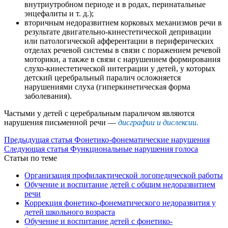
внутриутробном периоде и в родах, перинатальные
энцефалиты и т. д.);
вторичным недоразвитием корковых механизмов речи в
результате двигательно-кинестетической депривации
или патологической афферентации в периферических
отделах речевой системы в связи с поражением речевой
моторики, а также в связи с нарушением формирования
слухо-кинестетической интеграции у детей, у которых
детский церебральный паралич осложняется
нарушениями слуха (гиперкинетическая форма
заболевания).
Частыми у детей с церебральным параличом являются
нарушения письменной речи —
дисграфии и дислексии.
Предыдущая статья
Фонетико-фонематические нарушения
Следующая статья
Функциональные нарушения голоса
Статьи по теме
Организация профилактической логопедической работы
Обучение и воспитание детей с общим недоразвитием
речи
Коррекция фонетико-фонематического недоразвития у
детей школьного возраста
Обучение и воспитание детей с фонетико-