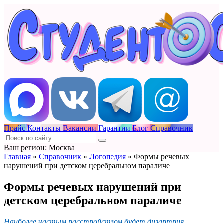
Прайс
Контакты
Вакансии
Гарантии
Блог
Справочник
Ваш регион: Москва
Главная
»
Справочник
»
Логопедия
»
Формы речевых
нарушений при детском церебральном параличе
Формы речевых нарушений при
детском церебральном параличе
Наиболее частым расстройством будет дизартрия
.