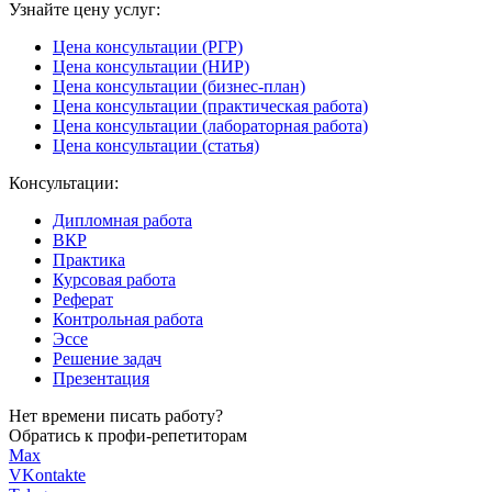
Узнайте цену услуг:
Цена консультации (РГР)
Цена консультации (НИР)
Цена консультации (бизнес-план)
Цена консультации (практическая работа)
Цена консультации (лабораторная работа)
Цена консультации (статья)
Консультации:
Дипломная работа
ВКР
Практика
Курсовая работа
Реферат
Контрольная работа
Эссе
Решение задач
Презентация
Нет времени писать работу?
Обратись к профи-репетиторам
Max
VKontakte