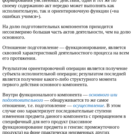
формирования умственных действий, один и тот же по
своему содержанию акт нередко может выполнять как
исполнительную, так и ориентировочную функции («на
ошибках учимся»).
На долю подготовительных компонентов приходится
несоизмеримо большая часть актов деятельности, чем на долю
основного.
Отношение подготовление — функционирование, является
сквозной характеристикой деятельностного процесса на всем
его протяжении.
Результатом ориентировочной операции является получение
субъекта исполнительной операции; результатом последней
является получение какого-либо структурного момента
первого действия основного компонента.
Внутри функционального компонента —
основного или
подготовительного
— обнаруживается то же самое
отношение, т.е. подготовление —
осуществление
. В этом
случае оно характеризует последовательные ступени
изменения предмета данного компонента с превращением в
специфичный для него продукт (пассивное
функционирование предмета и генезис промежуточного
продукта) на фоне практически неизменных других