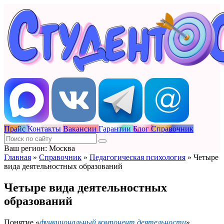
Прайс
Контакты
Вакансии
Гарантии
Блог
Справочник
Ваш регион: Москва
Главная
»
Справочник
»
Педагогическая психология
»
Четыре
вида деятельностных образований
Четыре вида деятельностных
образований
Понятие «
функциональный компонент деятельности
»