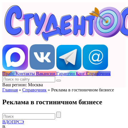
Прайс
Контакты
Вакансии
Гарантии
Блог
Справочник
Ваш регион: Москва
Главная
»
Справочник
»
Реклама в гостиничном бизнесе
Реклама в гостиничном бизнесе
В
Д
О
П
Р
С
Э
B