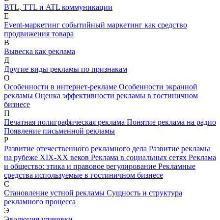
BTL, TTL и ATL коммуникации
E
Event-маркетинг событийный маркетинг как средство
продвижения товара
В
Вывеска как реклама
Д
Другие виды рекламы по признакам
О
Особенности в интернет-рекламе
Особенности экранной
рекламы
Оценка эффективности рекламы в гостиничном
бизнесе
П
Печатная полиграфическая реклама
Понятие реклама на радио
Появление письменной рекламы
Р
Развитие отечественного рекламного дела
Развитие рекламы
на рубеже XIX-XX веков
Реклама в социальных сетях
Реклама
и общество: этика и правовое регулирование
Рекламные
средства используемые в гостиничном бизнесе
С
Становление устной рекламы
Сущность и структура
рекламного процесса
Э
Эволюция упаковки