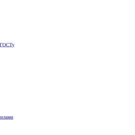
о ГОСТу
силами