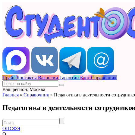
Прайс
Контакты
Вакансии
Гарантии
Блог
Справочник
Ваш регион: Москва
Главная
»
Справочник
»
Педагогика в деятельности сотрудник
Педагогика в деятельности сотрудников
О
П
С
Ф
Э
О