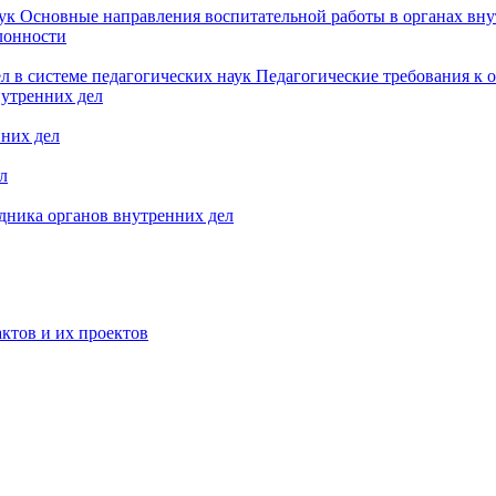
аук
Основные направления воспитательной работы в органах вн
лонности
л в системе педагогических наук
Педагогические требования к 
нутренних дел
нних дел
л
дника органов внутренних дел
ктов и их проектов