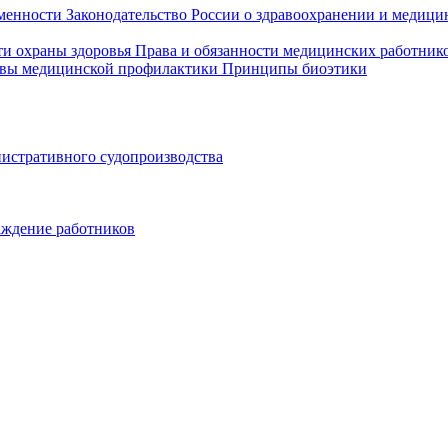
еменности
Законодательство России о здравоохранении и медици
ти охраны здоровья
Права и обязанности медицинских работник
овы медицинской профилактики
Принципы биоэтики
истративного судопроизводства
аждение работников