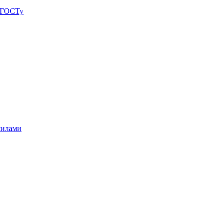
о ГОСТу
силами