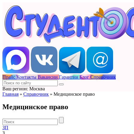
Прайс
Контакты
Вакансии
Гарантии
Блог
Справочник
Ваш регион: Москва
Главная
»
Справочник
»
Медицинское право
Медицинское право
З
П
З