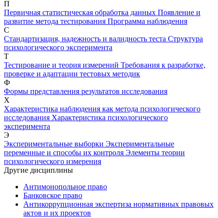
П
Первичная статистическая обработка данных
Появление и
развитие метода тестирования
Программа наблюдения
С
Стандартизация, надежность и валидность теста
Структура
психологического эксперимента
Т
Тестирование и теория измерений
Требования к разработке,
проверке и адаптации тестовых методик
Ф
Формы представления результатов исследования
Х
Характеристика наблюдения как метода психологического
исследования
Характеристика психологического
эксперимента
Э
Экспериментальные выборки
Экспериментальные
переменные и способы их контроля
Элементы теории
психологического измерения
Другие дисциплины
Антимонопольное право
Банковское право
Антикоррупционная экспертиза нормативных правовых
актов и их проектов