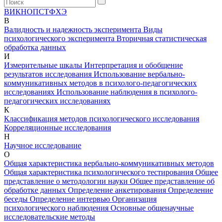
В
И
К
Н
О
П
С
Т
Ф
Х
Э
В
Валидность и надежность эксперимента
Виды
психологического эксперимента
Вторичная статистическая
обработка данных
И
Измерительные шкалы
Интерпретация и обобщение
результатов исследования
Использование вербально-
коммуникативных методов в психолого-педагогических
исследованиях
Использование наблюдения в психолого-
педагогических исследованиях
К
Классификация методов психологического исследования
Корреляционные исследования
Н
Научное исследование
О
Общая характеристика вербально-коммуникативных методов
Общая характеристика психологического тестирования
Общее
представление о методологии науки
Общее представление об
обработке данных
Определение анкетирования
Определение
беседы
Определение интервью
Организация
психологического наблюдения
Основные общенаучные
исследовательские методы