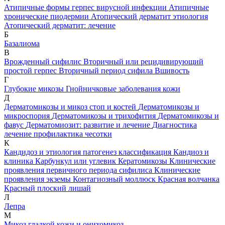
Атипичные формы герпес вирусной инфекции
Атипичные
хронические пиодермии
Атопический дерматит этиология
Атопический дерматит: лечение
Б
Базалиома
В
Врожденный сифилис
Вторичный или рецидивирующий
простой герпес
Вторичный период сифила
Вшивость
Г
Глубокие микозы
Гнойничковые заболевания кожи
Д
Дерматомикозы и микоз стоп и костей
Дерматомикозы и
микроспория
Дерматомикозы и трихофития
Дерматомикозы и
фавус
Дерматомиозит: развитие и лечение
Диагностика
лечение профилактика чесотки
К
Кандидоз и этиология патогенез классификация
Кандиоз и
клиника
Карбункул или углевик
Кератомикозы
Клинические
проявления первичного периода сифилиса
Клинические
проявления экземы
Контагиозный моллюск
Красная волчанка
Красный плоский лишай
Л
Лепра
М
Микоз гладкой кожи и онихомикоз