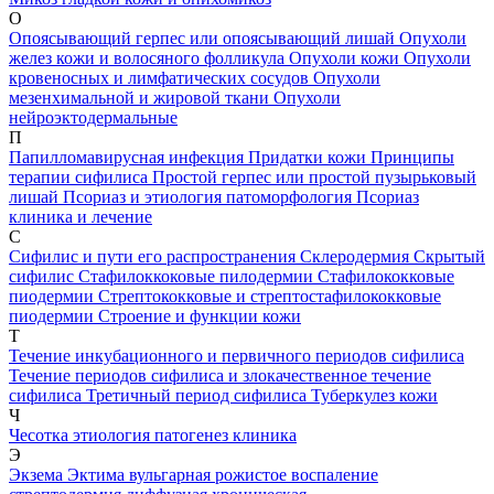
О
Опоясывающий герпес или опоясывающий лишай
Опухоли
желез кожи и волосяного фолликула
Опухоли кожи
Опухоли
кровеносных и лимфатических сосудов
Опухоли
мезенхимальной и жировой ткани
Опухоли
нейроэктодермальные
П
Папилломавирусная инфекция
Придатки кожи
Принципы
терапии сифилиса
Простой герпес или простой пузырьковый
лишай
Псориаз и этиология патоморфология
Псориаз
клиника и лечение
С
Сифилис и пути его распространения
Склеродермия
Скрытый
сифилис
Стафилоккоковые пилодермии
Стафилококковые
пиодермии
Стрептококковые и стрептостафилококковые
пиодермии
Строение и функции кожи
Т
Течение инкубационного и первичного периодов сифилиса
Течение периодов сифилиса и злокачественное течение
сифилиса
Третичный период сифилиса
Туберкулез кожи
Ч
Чесотка этиология патогенез клиника
Э
Экзема
Эктима вульгарная рожистое воспаление