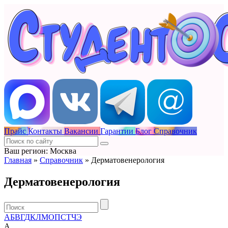
Прайс
Контакты
Вакансии
Гарантии
Блог
Справочник
Ваш регион: Москва
Главная
»
Справочник
»
Дерматовенерология
Дерматовенерология
А
Б
В
Г
Д
К
Л
М
О
П
С
Т
Ч
Э
А