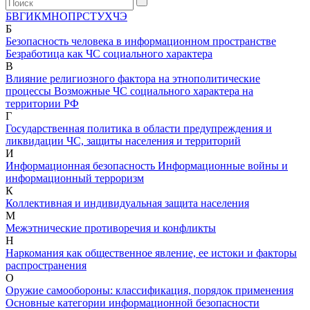
Б
В
Г
И
К
М
Н
О
П
Р
С
Т
У
Х
Ч
Э
Б
Безопасность человека в информационном пространстве
Безработица как ЧС социального характера
В
Влияние религиозного фактора на этнополитические
процессы
Возможные ЧС социального характера на
территории РФ
Г
Государственная политика в области предупреждения и
ликвидации ЧС, защиты населения и территорий
И
Информационная безопасность
Информационные войны и
информационный терроризм
К
Коллективная и индивидуальная защита населения
М
Межэтнические противоречия и конфликты
Н
Наркомания как общественное явление, ее истоки и факторы
распространения
О
Оружие самообороны: классификация, порядок применения
Основные категории информационной безопасности