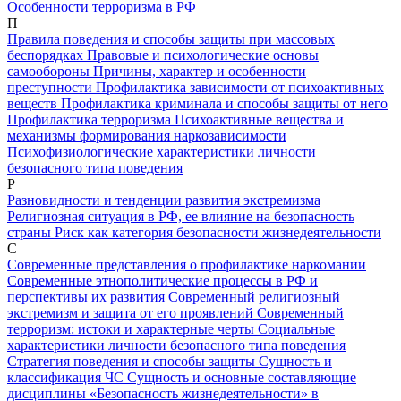
Особенности терроризма в РФ
П
Правила поведения и способы защиты при массовых
беспорядках
Правовые и психологические основы
самообороны
Причины, характер и особенности
преступности
Профилактика зависимости от психоактивных
веществ
Профилактика криминала и способы защиты от него
Профилактика терроризма
Психоактивные вещества и
механизмы формирования наркозависимости
Психофизиологические характеристики личности
безопасного типа поведения
Р
Разновидности и тенденции развития экстремизма
Религиозная ситуация в РФ, ее влияние на безопасность
страны
Риск как категория безопасности жизнедеятельности
С
Современные представления о профилактике наркомании
Современные этнополитические процессы в РФ и
перспективы их развития
Современный религиозный
экстремизм и защита от его проявлений
Современный
терроризм: истоки и характерные черты
Социальные
характеристики личности безопасного типа поведения
Стратегия поведения и способы защиты
Сущность и
классификация ЧС
Сущность и основные составляющие
дисциплины «Безопасность жизнедеятельности» в