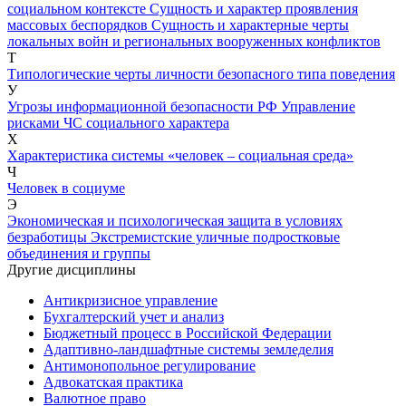
социальном контексте
Сущность и характер проявления
массовых беспорядков
Сущность и характерные черты
локальных войн и региональных вооруженных конфликтов
Т
Типологические черты личности безопасного типа поведения
У
Угрозы информационной безопасности РФ
Управление
рисками ЧС социального характера
Х
Характеристика системы «человек – социальная среда»
Ч
Человек в социуме
Э
Экономическая и психологическая защита в условиях
безработицы
Экстремистские уличные подростковые
объединения и группы
Другие дисциплины
Антикризисное управление
Бухгалтерский учет и анализ
Бюджетный процесс в Российской Федерации
Адаптивно-ландшафтные системы земледелия
Антимонопольное регулирование
Адвокатская практика
Валютное право