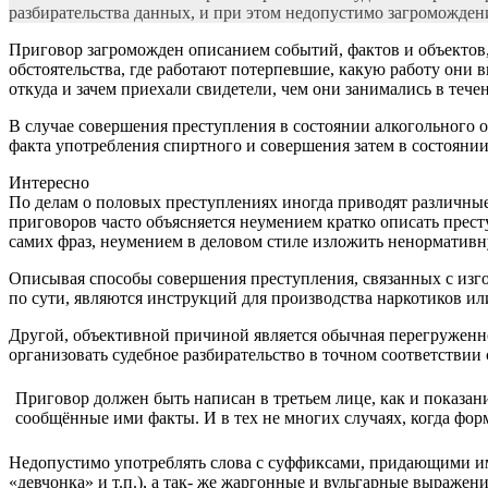
разбирательства данных, и при этом недопустимо загромождени
Приговор загроможден описанием событий, фактов и объектов,
обстоятельства, где работают потерпевшие, какую работу они в
откуда и зачем приехали свидетели, чем они занимались в течени
В случае совершения преступления в состоянии алкогольного о
факта употребления спиртного и совершения затем в состояни
Интересно
По делам о половых преступлениях иногда приводят различные
приговоров часто объясняется неумением кратко описать прес
самих фраз, неумением в деловом стиле изложить ненормативн
Описывая способы совершения преступления, связанных с изгот
по сути, являются инструкций для производства наркотиков ил
Другой, объективной причиной является обычная перегруженн
организовать судебное разбирательство в точном соответстви
Приговор должен быть написан в третьем лице, как и показан
сообщённые ими факты. И в тех не многих случаях, когда форм
Недопустимо употреблять слова с суффиксами, придающими и
«девчонка» и т.п.), а так- же жаргонные и вульгарные выражени