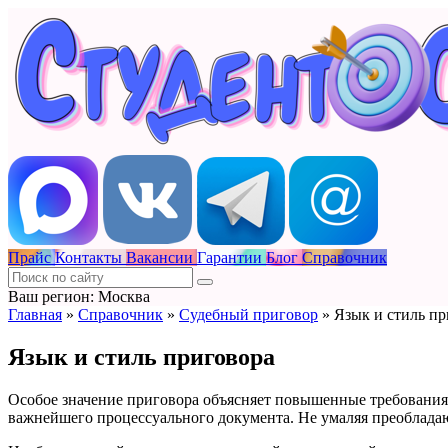
Прайс
Контакты
Вакансии
Гарантии
Блог
Справочник
Ваш регион: Москва
Главная
»
Справочник
»
Судебный приговор
»
Язык и стиль пр
Язык и стиль приговора
Особое значение приговора объясняет повышенные требования н
важнейшего процессуального документа. Не умаляя преобладаю