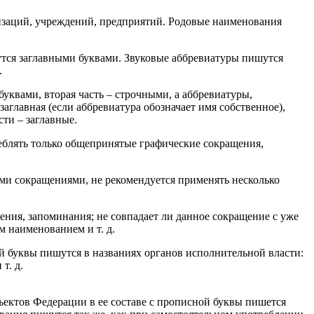
изаций, учреждений, предприятий. Родовые наименования
утся заглавными буквами. Звуковые аббревиатуры пишутся
.
уквами, вторая часть – строчными, а аббревиатуры,
аглавная (если аббревиатура обозначает имя собственное),
сти – заглавные.
еблять только общепринятые графические сокращения,
ими сокращениями, не рекомендуется применять несколько
ения, запоминания; не совпадает ли данное сокращение с уже
 наименованием и т. д.
й буквы пишутся в названиях органов исполнительной власти:
т. д.
ъектов Федерации в ее составе с прописной буквы пишется