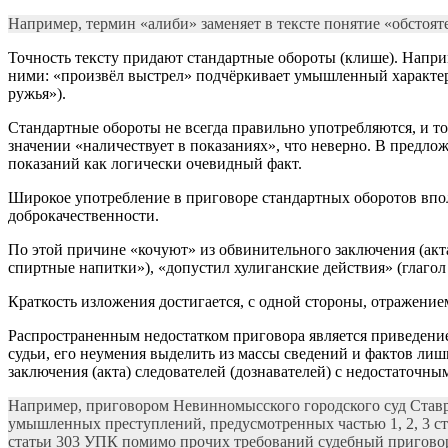
Например, термин «алиби» заменяет в тексте понятие «обстоят
Точность тексту придают стандартные обороты (клише). Напри
ними: «произвёл выстрел» подчёркивает умышленный характер 
ружья»).
Стандартные обороты не всегда правильно употребляются, и тог
значении «наличествует в показаниях», что неверно. В предлож
показаний как логически очевидный факт.
Широкое употребление в приговоре стандартных оборотов впол
доброкачественности.
По этой причине «кочуют» из обвинительного заключения (акта
спиртные напитки»), «допустил хулиганские действия» (глагол 
Краткость изложения достигается, с одной стороны, отражение
Распространенным недостатком приговора является приведение
судьи, его неумения выделить из массы сведений и фактов лиш
заключения (акта) следователей (дознавателей) с недостаточны
Например, приговором Невинномысского городского суд Ставроп
умышленных преступлений, предусмотренных частью 1, 2, 3 ст
статьи 303 УПК помимо прочих требований судебный приговор