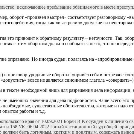
ельство, исключающее пребывание обвиняемого в месте преступл
мер, оборот «произвел выстрел» соответствует разговорному «в
этого действия, тогда как «выстрелил» допускает и неосторожн
да это приводит к обратному результату – неточности. Так, обо
ениях с этим оборотом должно сообщаться не то, что непосредст
не оправдано. Но иногда судьи, полагаясь на «апробированные
) в приговор уродливые обороты: «привёл себя в нетрезвое сост
«допустить» вовсе не является синонимом глагола «совершать») и
м в тексте необходимой лишь для разрешения дела информации, 
 не имеющих значения для дела подробностей. Чаще всего это 
ь необходимые, существенные обстоятельства, которые и надо о
м опытом работы и т.д.
ольского края от 10.09.2021 Борей В.Р. осужден к лишению сво
атьи 158 УК. 06.04.2022 Пятый кассационный суд общей юрисдик
 должен быть логичным, кратким и понятным, содержать выводы