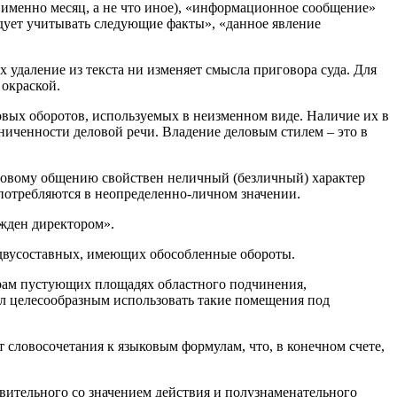
 именно месяц, а не что иное), «информационное сообщение»
едует учитывать следующие факты», «данное явление
х удаление из текста ни изменяет смысла приговора суда. Для
 окраской.
вых оборотов, используемых в неизменном виде. Наличие их в
ниченности деловой речи. Владение деловым стилем – это в
ловому общению свойствен неличный (безличный) характер
, употребляются в неопределенно-личном значении.
жден директором».
 двусоставных, имеющих обособленные обороты.
ерам пустующих площадях областного подчинения,
л целесообразным использовать такие помещения под
 словосочетания к языковым формулам, что, в конечном счете,
вительного со значением действия и полузнаменательного