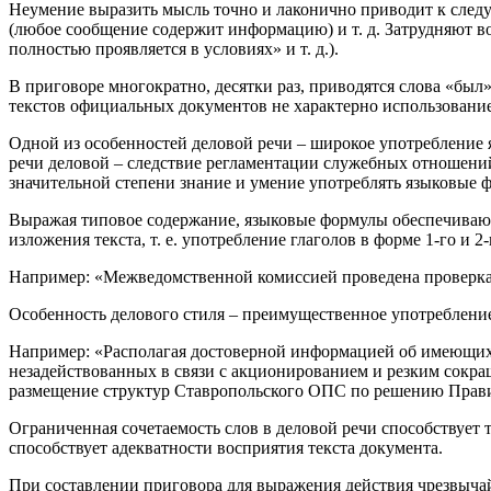
Неумение выразить мысль точно и лаконично приводит к следу
(любое сообщение содержит информацию) и т. д. Затрудняют во
полностью проявляется в условиях» и т. д.).
В приговоре многократно, десятки раз, приводятся слова «был»
текстов официальных документов не характерно использование
Одной из особенностей деловой речи – широкое употребление 
речи деловой – следствие регламентации служебных отношений
значительной степени знание и умение употреблять языковые 
Выражая типовое содержание, языковые формулы обеспечивают
изложения текста, т. е. употребление глаголов в форме 1-го и 
Например: «Межведомственной комиссией проведена проверка
Особенность делового стиля – преимущественное употреблен
Например: «Располагая достоверной информацией об имеющихс
незадействованных в связи с акционированием и резким сокр
размещение структур Ставропольского ОПС по решению Правит
Ограниченная сочетаемость слов в деловой речи способствует 
способствует адекватности восприятия текста документа.
При составлении приговора для выражения действия чрезвычай