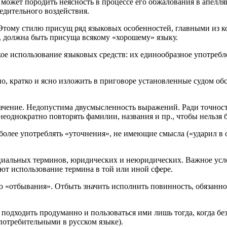
ожет породить неясность в процессе его обжалования в апелля
едительного воздействия.
ому стилю присущ ряд языковых особенностей, главными из кот
у, должна быть присуща всякому «хорошему» языку.
ое использование языковых средств: их единообразное употреб
, кратко и ясно изложить в приговоре установленные судом обс
ачение. Недопустима двусмысленность выражений. Ради точност
еоднократно повторять фамилии, названия и пр., чтобы нельзя 
 более употреблять «уточнения», не имеющие смысла («ударил в 
циальных терминов, юридических и неюридических. Важное усло
ют использование термина в той или иной сфере.
о «отбывания». Отбыть значить исполнить повинность, обязанно
дходить продуманно и пользоваться ими лишь тогда, когда без 
потребительными в русском языке).