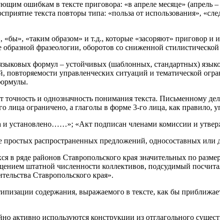
ющим ошибкам в тексте приговора: «в апреле месяце» (апрель –
сприятие текста повторы типа: «польза от использования», «сл
, «бы», «таким образом» и т.д., которые «засоряют» приговор и и
 образной фразеологии, оборотов со сниженной стилистической
языковых формул – устойчивых (шаблонных, стандартных) языко
, повторяемости управленческих ситуаций и тематической огра
формулы.
 точность и однозначность понимания текста. Письменному де
2-го лица ограничено, а глаголы в форме 3-го лица, как правило
 и установлено……»; «Акт подписан членами комиссии и утвер
ие простых распространенных предложений, односоставных или
я в ряде районов Ставропольского края значительных по разм
ащением штатной численности коллективов, подсудимый посчита
ельства Ставропольского края».
типизации содержания, выражаемого в тексте, как бы приближает
но активно используются конструкции из отглагольного сущест