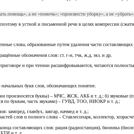
ать помощь», а не «помочь»; «произвести уборку», а не «убрать»
поэтому в устной и письменной речи в целях компрессии (сжати
нные слова, образованные путем удаления части составляющих и
ённые обозначения слов: ст. г-н, тчк, ж.д, экз. и др.
 приговоре и при чтении расшифровываются, читаются полность
 начальных букв слов, обозначающих понятие.
нии произносятся буквы) – МЧС, ЖСК, АКБ и т. д.; б) звуковые 
тся по буквам, часть звуками) – ГУВД, ТОО, НИОКР и т. д.;
: зампред, главбух, завгар, начмед и т. д.;
стей слов и полного слова – Ставлесопарк, коллектор, хозрасчет
конца составляющих слов: рация (радиостанция), бионика (биоло
ТИ и т. д.