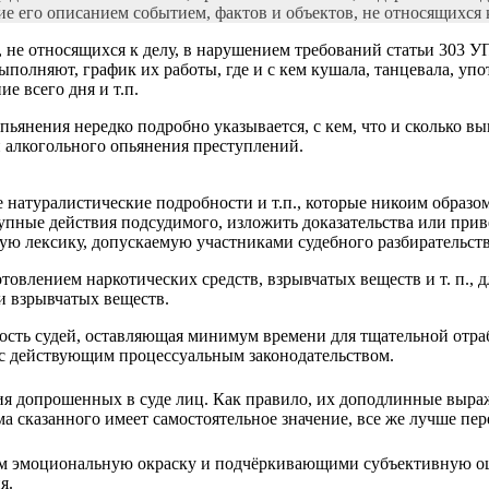
е его описанием событием, фактов и объектов, не относящихся 
 не относящихся к делу, в нарушением требований статьи 303 У
ыполняют, график их работы, где и с кем кушала, танцевала, уп
е всего дня и т.п.
пьянения нередко подробно указывается, с кем, что и сколько в
и алкогольного опьянения преступлений.
 натуралистические подробности и т.п., которые никоим образо
тупные действия подсудимого, изложить доказательства или при
ую лексику, допускаемую участниками судебного разбирательств
овлением наркотических средств, взрывчатых веществ и т. п., дл
и взрывчатых веществ.
ость судей, оставляющая минимум времени для тщательной отра
и с действующим процессуальным законодательством.
ия допрошенных в суде лиц. Как правило, их доподлинные выраж
а сказанного имеет самостоятельное значение, все же лучше пер
м эмоциональную окраску и подчёркивающими субъективную оце
я.