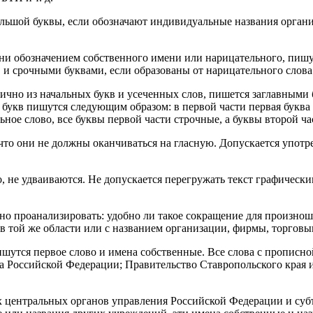
льшой буквы, если обозначают индивидуальные названия орган
они обозначением собственного имени или нарицательного, пиш
 и срочными буквами, если образованы от нарицательного слова
ично из начальных букв и усеченных слов, пишется заглавными б
букв пишутся следующим образом: в первой части первая буква з
ьное слово, все буквы первой части строчные, а буквы второй ча
то они не должны оканчиваться на гласную. Допускается употр
, не удваиваются. Не допускается перегружать текст графическ
но проанализировать: удобно ли такое сокращение для произнош
 той же области или с названием организации, фирмы, торговым
шутся первое слово и имена собственные. Все слова с прописно
 Российской Федерации; Правительство Ставропольского края и 
х центральных органов управления Российской Федерации и суб