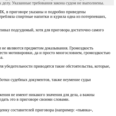
к делу. Указанные требования закона судом не выполнены.
ПК, в приговоре указаны и подробно приведены
отребляла спиртные напитки и курила одна из потерпевших,
ыпивал подсудимый, хотя для приговора достаточно самого
м не являются предметом доказывания. Громоздкость
вести мотивировки, да и просто многословием, громоздкостью
а.
я убедительности приводятся такие обстоятельства, которые,
ботки судебных документов, также неумение судьи
ения не имеют никакого значения для дела, а важны
едать это в приговоре своими словами.
нку составителей приговора (например: «пьянка»,