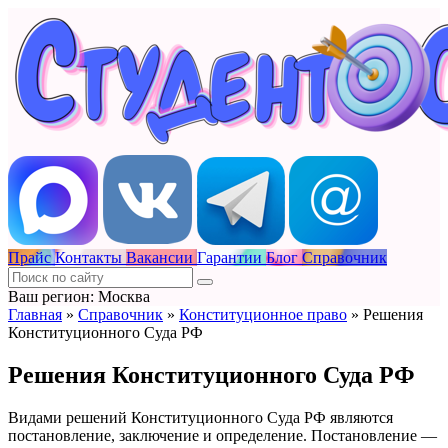
Прайс
Контакты
Вакансии
Гарантии
Блог
Справочник
Ваш регион: Москва
Главная
»
Справочник
»
Конституционное право
»
Решения
Конституционного Суда РФ
Решения Конституционного Суда РФ
Видами решений Конституционного Суда РФ являются
постановление, заключение и определение. Постановление —