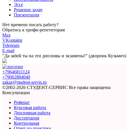
Эссе
Решение задач
Презентация
Нет времени писать работу?
Обратись к профи-репетиторам
Max
VKontakte
Telegram
E-mail
"Да забей ты на эти
дипломы и экзамены!”
(дворник Кузьмич)
+79646811124
+79062884040
zakaz@student-servis.ru
©2002-2026 СТУДЕНТ-СЕРВИС
Все права защищены
Консультации
Реферат
Курсовая работа
Дипломная работа
Диссертация
Контрольная
Отчет по практике