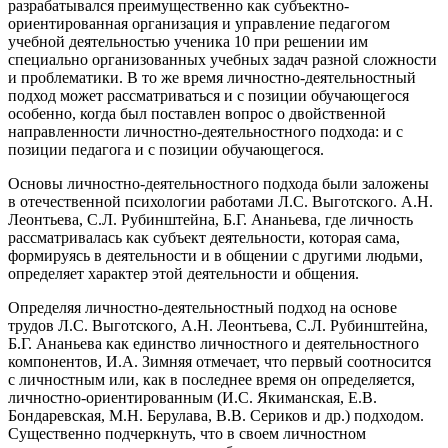
разрабатывался преимущественно как субъектно-
ориентированная организация и управление педагогом
учебной деятельностью ученика 10 при решении им
специально организованных учебных задач разной сложности
и проблематики. В то же время личностно-деятельностный
подход может рассматриваться и с позиции обучающегося
особенно, когда был поставлен вопрос о двойственной
направленности личностно-деятельностного подхода: и с
позиции педагога и с позиции обучающегося.
Основы личностно-деятельностного подхода были заложены
в отечественной психологии работами Л.С. Выготского. А.Н.
Леонтьева, С.Л. Рубинштейна, Б.Г. Ананьева, где личность
рассматривалась как субъект деятельности, которая сама,
формируясь в деятельности и в общении с другими людьми,
определяет характер этой деятельности и общения.
Определяя личностно-деятельностный подход на основе
трудов Л.С. Выготского, А.Н. Леонтьева, С.Л. Рубинштейна,
Б.Г. Ананьева как единство личностного и деятельностного
компонентов, И.А. Зимняя отмечает, что первый соотносится
с личностным или, как в последнее время он определяется,
личностно-ориентированным (И.С. Якиманская, Е.В.
Бондаревская, М.Н. Берулава, В.В. Сериков и др.) подходом.
Существенно подчеркнуть, что в своем личностном