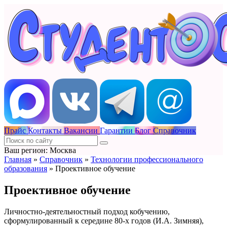
Прайс
Контакты
Вакансии
Гарантии
Блог
Справочник
Ваш регион: Москва
Главная
»
Справочник
»
Технологии профессионального
образования
»
Проективное обучение
Проективное обучение
Личностно-деятельностный подход кобучению,
сформулированный к середине 80-х годов (И.А. Зимняя),