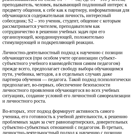
преподаватель, человек, вызывающий подлинный интерес к
предмету общения, к себе как к партнеру, информативная для
обучающихся содержательная личность, интересный
собеседник; S2 – это ученик, студент, общение с которым
рассматривается учителем, преподавателем как
сотрудничество в решении учебных задач при его
организующей, координирующей, положительно
стимулирующей и подкрепляющей реакции.
Личностно-деятельностный подход к научению с позиции
обучающегося (при особом учете организации субъект-
субъектного учебного взаимодействия самим педагогом)
прежде всего, предполагает свободу выбора обучающимся
пути, учебника, методов, а в отдельных случаях даже
партнера обучения — педагога. Такой подход психологически
предполагает, во-первых, обеспечение безопасности
личностного проявления обучающегося во всех учебных
ситуациях, создание условий его личностной самореализации
и личностного роста.
Во-вторых, этот подход формирует активность самого
ученика, его готовность к учебной деятельности, к решению
проблемных задач за счет равнопартнерских, доверительных
субъектно-субъектных отношений с педагогом. В-третьих,
личностно-деятельностный подход к научению с позиции