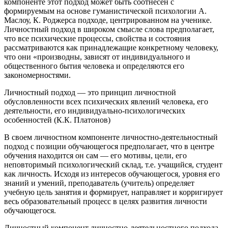
компоненте этот подход может быть соотнесен с
формируемым на основе гуманистической психологии А.
Маслоу, К. Роджерса подходе, центрированном на ученике.
Личностный подход в широком смысле слова предполагает,
что все психические процессы, свойства и состояния
рассматриваются как принадлежащие конкретному человеку,
что они «производны, зависят от индивидуального и
общественного бытия человека и определяются его
закономерностями.
Личностный подход — это принцип личностной
обусловленности всех психических явлений человека, его
деятельности, его индивидуально-психологических
особенностей (К.К. Платонов)
В своем личностном компоненте личностно-деятельностный
подход с позиции обучающегося предполагает, что в центре
обучения находится он сам — его мотивы, цели, его
неповторимый психологический склад, т.е. учащийся, студент
как личность. Исходя из интересов обучающегося, уровня его
знаний и умений, преподаватель (учитель) определяет
учебную цель занятия и формирует, направляет и корригирует
весь образовательный процесс в целях развития личности
обучающегося.
Личностный компонент личностно-деятельностного подхода