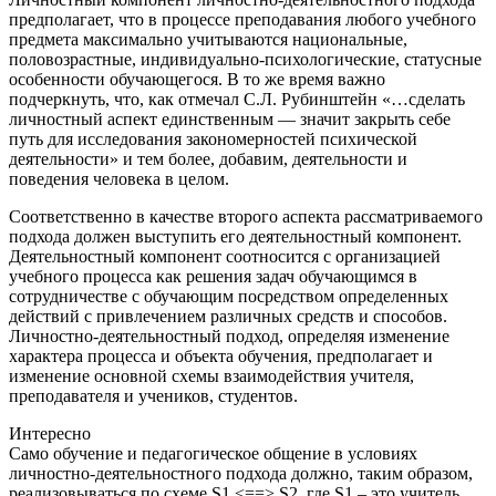
предполагает, что в процессе преподавания любого учебного
предмета максимально учитываются национальные,
половозрастные, индивидуально-психологические, статусные
особенности обучающегося. В то же время важно
подчеркнуть, что, как отмечал С.Л. Рубинштейн «…сделать
личностный аспект единственным — значит закрыть себе
путь для исследования закономерностей психической
деятельности» и тем более, добавим, деятельности и
поведения человека в целом.
Соответственно в качестве второго аспекта рассматриваемого
подхода должен выступить его деятельностный компонент.
Деятельностный компонент соотносится с организацией
учебного процесса как решения задач обучающимся в
сотрудничестве с обучающим посредством определенных
действий с привлечением различных средств и способов.
Личностно-деятельностный подход, определяя изменение
характера процесса и объекта обучения, предполагает и
изменение основной схемы взаимодействия учителя,
преподавателя и учеников, студентов.
Интересно
Само обучение и педагогическое общение в условиях
личностно-деятельностного подхода должно, таким образом,
реализовываться по схеме S1 <==> S2, где S1 – это учитель,