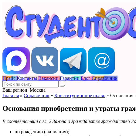
Прайс
Контакты
Вакансии
Гарантии
Блог
Справочник
Ваш регион: Москва
Главная
»
Справочник
»
Конституционное право
»
Основания п
Основания приобретения и утраты гра
В соответствии с гл. 2 Закона о гражданстве гражданство 
по рождению (филиация);