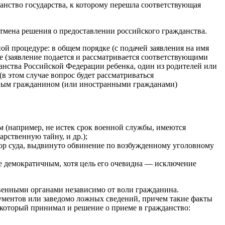
анство государства, к которому перешла соответствующая
тмена решения о предоставлении российского гражданства.
й процедуре: в общем порядке (с подачей заявления на имя
е (заявление подается и рассматривается соответствующими
нства Российской Федерации ребенка, один из родителей или
 этом случае вопрос будет рассматриваться
нным гражданином (или иностранными гражданами)
м (например, не истек срок военной службы, имеются
рственную тайну, и др.);
вор суда, выдвинуто обвинение по возбужденному уголовному
не демократичным, хотя цель его очевидна — исключение
твенными органами независимо от воли гражданина.
ументов или заведомо ложных сведений, причем такие факты
 который принимал и решение о приеме в гражданство: