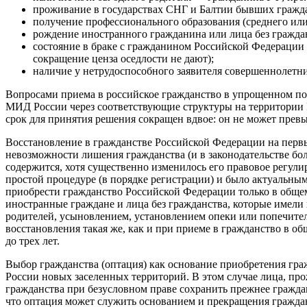
проживание в государствах СНГ и Балтии бывших граждан
получение профессионального образования (среднего или
рождение иностранного гражданина или лица без гражда
состояние в браке с гражданином Российской Федерации не
сокращение ценза оседлости не дают);
наличие у нетрудоспособного заявителя совершеннолетн
Вопросами приема в российское гражданство в упрощенном п
МИД России через соответствующие структуры на территории Ро
срок для принятия решения сокращен вдвое: он не может превы
Восстановление в гражданстве Российской Федерации на первы
невозможности лишения гражданства (и в законодательстве бол
содержится, хотя существенно изменилось его правовое регул
простой процедуре (в порядке регистрации) и было актуальным
приобрести гражданство Российской Федерации только в общем 
иностранные граждане и лица без гражданства, которые имели 
родителей, усыновлением, установлением опеки или попечител
восстановления такая же, как и при приеме в гражданство в 
до трех лет.
Выбор гражданства (оптация) как основание приобретения гра
России новых заселенных территорий. В этом случае лица, пр
гражданства при безусловном праве сохранить прежнее гражд
что оптация может служить основанием и прекращения граждан