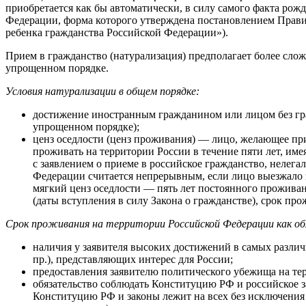
приобретается как бы автоматически, в силу самого факта ро
Федерации, форма которого утверждена постановлением Прави
ребенка гражданства Российской Федерации»).
Прием в гражданство (натурализация) предполагает более сло
упрощенном порядке.
Условия натурализации в общем порядке:
достижение иностранным гражданином или лицом без граж
упрощенном порядке);
ценз оседлости (ценз проживания) — лицо, желающее пр
проживать на территории России в течение пяти лет, име
с заявлением о приеме в российское гражданство, нелега
Федерации считается непрерывным, если лицо выезжало за
мягкий ценз оседлости — пять лет постоянного проживан
(даты вступления в силу Закона о гражданстве), срок про
Срок проживания на территории Российской Федерации как обя
наличия у заявителя высоких достижений в самых различн
пр.), представляющих интерес для России;
предоставления заявителю политического убежища на те
обязательство соблюдать Конституцию РФ и российское з
Конституцию РФ и законы лежит на всех без исключения 