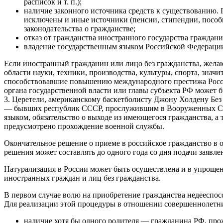
расписок и т. п.);
наличие законного источника средств к существованию. П
исключены и иные источники (пенсии, стипендии, пособи
законодательства о гражданстве;
отказ от гражданства иностранного государства граждани
владение государственным языком Российской Федерации, 
Если иностранный гражданин или лицо без гражданства, жела
области науки, техники, производства, культуры, спорта, знач
способствовавшие повышению международного престижа России
органа государственной власти или главы субъекта РФ может б
3. Церетели, американскому баскетболисту Джону Холдену Без
— бывших республик СССР, прослужившим в Вооруженных Сила
языком, обязательство о выходе из имеющегося гражданства, а
предусмотрено прохождение военной службы.
Окончательное решение о приеме в российское гражданство в 
решения может составлять до одного года со дня подачи заяв
Натурализация в России может быть осуществлена и в упрощен
иностранных граждан и лиц без гражданства.
В первом случае волю на приобретение гражданства недееспос
Для реализации этой процедуры в отношении совершеннолетни
наличие хотя бы одного родителя — гражданина РФ, про