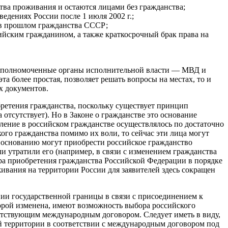
тва проживания и остаются лицами без гражданства;
едениях России после 1 июля 2002 г.;
 в прошлом гражданства СССР;
ссийским гражданином, а также краткосрочный брак права на
я уполномоченные органы исполнительной власти — МВД и
а более простая, позволяет решать вопросы на местах, то и
х документов.
ретения гражданства, поскольку существует принцип
отсутствует). Но в Законе о гражданстве это основание
ление в российском гражданстве осуществлялось по достаточно
ого гражданства помимо их воли, то сейчас эти лица могут
му основанию могут приобрести российское гражданство
и утратили его (например, в связи с изменением гражданства
ура приобретения гражданства Российской Федерации в порядке
ивания на территории России для заявителей здесь сокращен
ии государственной границы в связи с присоединением к
орой изменена, имеют возможность выбора российского
ветствующим международным договором. Следует иметь в виду,
й территории в соответствии с международным договором под