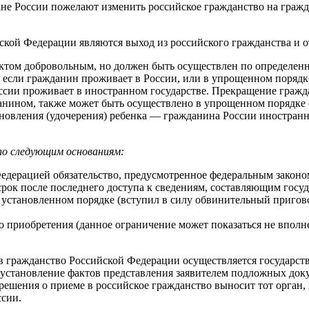
ане России пожелают изменить российское гражданство на гражд
кой Федерации являются выход из российского гражданства и о
ктом добровольным, но должен быть осуществлен по определенно
 если гражданин проживает в России, или в упрощенном порядк
сии проживает в иностранном государстве. Прекращение гражда
нином, также может быть осуществлено в упрощенном порядке (в
ыновления (удочерения) ребенка — гражданина России иностра
по следующим основаниям:
едерацией обязательство, предусмотренное федеральным законо
рок после последнего доступа к сведениям, составляющим госуда
в установленном порядке (вступил в силу обвинительный приго
его приобретения (данное ограничение может показаться не впол
 в гражданство Российской Федерации осуществляется государс
 установление фактов представления заявителем подложных док
решения о приеме в российское гражданство выносит тот орган,
сии.