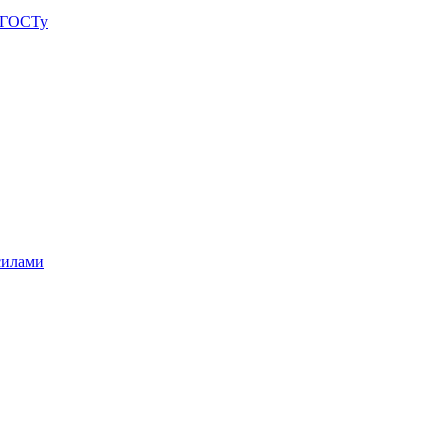
о ГОСТу
силами