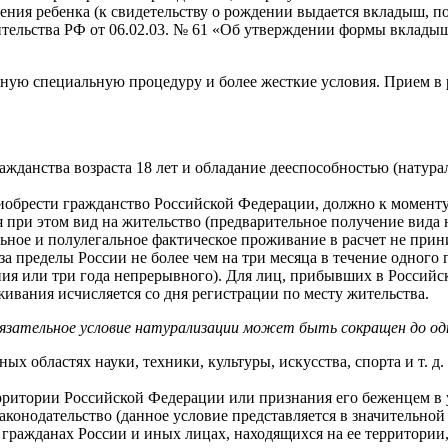
ждения ребенка (к свидетельству о рождении выдается вкладыш,
тельства РФ от 06.02.03. № 61 «Об утверждении формы вкладыш
жную специальную процедуру и более жесткие условия. Прием в 
данства возраста 18 лет и обладание дееспособностью (натура
иобрести гражданство Российской Федерации, должно к момент
я при этом вид на жительство (предварительное получение вида
льное и полулегальное фактическое проживание в расчет не при
 пределы России не более чем на три месяца в течение одного 
ия или три года непрерывного). Для лиц, прибывших в Российс
живания исчисляется со дня регистрации по месту жительства.
зательное условие натурализации может быть сокращен до одно
ых областях науки, техники, культуры, искусства, спорта и т. 
рритории Российской Федерации или признания его беженцем в 
аконодательство (данное условие представляется в значительно
гражданах России и иных лицах, находящихся на ее территории,