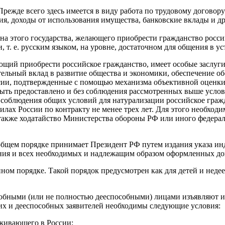
режде всего здесь имеется в виду работа по трудовому договор
я, доходы от использования имущества, банковские вклады и др.
на этого государства, желающего приобрести гражданство российс
т. е. русским языком, на уровне, достаточном для общения в у
ющий приобрести российское гражданство, имеет особые заслуг
ительный вклад в развитие общества и экономики, обеспечение о
, подтвержденные с помощью механизма объективной оценки эти
ыть предоставлено и без соблюдения рассмотренных выше услови
 соблюдения общих условий для натурализации российское граж
х России по контракту не менее трех лет. Для этого необход
 также ходатайство Министерства обороны РФ или иного федерал
общем порядке принимает Президент РФ путем издания указа инд
ления и всех необходимых и надлежащим образом оформленных д
ном порядке. Такой порядок предусмотрен как для детей и неде
обными (или не полностью дееспособными) лицами изъявляют их
х и дееспособных заявителей необходимы следующие условия:
живающего в России;