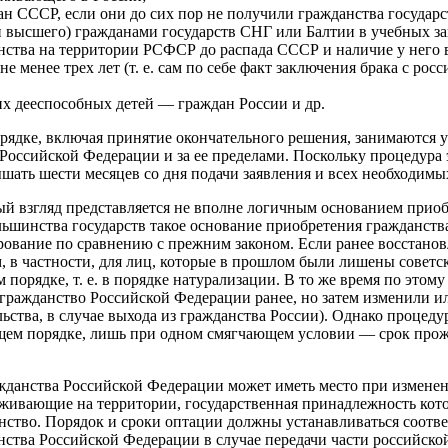
 СССР, если они до сих пор не получили гражданства государс
 высшего) гражданами государств СНГ или Балтии в учебных зав
нства на территории РСФСР до распада СССР и наличие у него
 менее трех лет (т. е. сам по себе факт заключения брака с ро
их дееспособных детей — граждан России и др.
орядке, включая принятие окончательного решения, занимаютс
ссийской Федерации и за ее пределами. Поскольку процедура эт
шать шести месяцев со дня подачи заявления и всех необходимы
й взгляд представляется не вполне логичным основанием приоб
ьшинства государств такое основание приобретения гражданства 
ирование по сравнению с прежним законом. Если ранее восстанов
, в частности, для лиц, которые в прошлом были лишены советск
порядке, т. е. в порядке натурализации. В то же время по это
гражданство Российской Федерации ранее, но затем изменили ил
ьства, в случае выхода из гражданства России). Однако процед
общем порядке, лишь при одном смягчающем условии — срок прож
жданства Российской Федерации может иметь место при изменен
оживающие на территории, государственная принадлежность кот
анство. Порядок и сроки оптации должны устанавливаться соот
ства Российской Федерации в случае передачи части российско