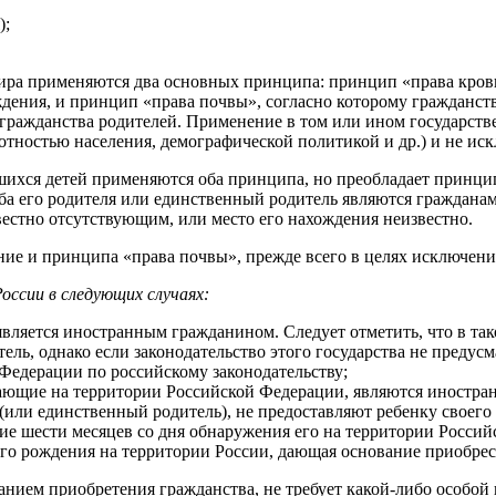
);
ира применяются два основных принципа: принцип «права крови
дения, и принцип «права почвы», согласно которому гражданств
т гражданства родителей. Применение в том или ином государст
отностью населения, демографической политикой и др.) и не иск
хся детей применяются оба принципа, но преобладает принцип «
ба его родителя или единственный родитель являются гражданам
звестно отсутствующим, или место его нахождения неизвестно.
ние и принципа «права почвы», прежде всего в целях исключени
ссии в следующих случаях:
 является иностранным гражданином. Следует отметить, что в та
тель, однако если законодательство этого государства не предус
 Федерации по российскому законодательству;
вающие на территории Российской Федерации, являются иностра
(или единственный родитель), не предоставляют ребенку своего
ние шести месяцев со дня обнаружения его на территории Росси
 его рождения на территории России, дающая основание приобре
нием приобретения гражданства, не требует какой-либо особой