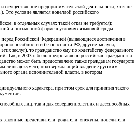
у и осуществление предпринимательской деятельности, хотя не
). Это условие является новеллой российского
кое; в отдельных случаях такой отказ не требуется);
стной и письменной форме в условиях языковой среды.
и перед Российской Федерацией (выдающиеся достижения в
бороноспособности и безопасности РФ, другие заслуги,
х заслуг), то гражданство ему по ходатайству федерального
й. Так, в 2003 г. было предоставлено российское гражданство
данство может быть предоставлено также гражданам государств
имы лишь документ, подтверждающий владение русским
ьного органа исполнительной власти, в котором
ивидуального характера, при этом срок для принятия такого
окументов.
еспособных лиц, так и для совершеннолетних и дееспособных
 законные представители: родители, опекуны, попечители.