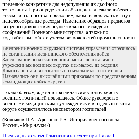
предельно конкретные для недопущения их двойного
толкования. При определении образцов надлежало избегать
«всякого излишества и роскоши», дабы не вовлекать казну в
нецелесообразные расходы. Изменение образцов предметов
вещевого довольствия осуществлялось, исходя из
соображений Военного министерства, а также по
ходатайствам войск с учетом возможностей промышленности.
Внедрение военно-окружной системы управления отразилось
на организации медицинского обеспечения войск.
Заведывание по хозяйственной части госпиталями в
учрежденных военных округах изымалось из ведения
Комиссариата и возлагалось на начальников госпиталей.
Назначались они высочайшими приказами по представлениям
командующих войск округов.
Таким образом, административная самостоятельность
военных госпиталей повышалась. Общее руководство
военными медицинскими учреждениями в отдельно взятом
округе осуществлялось инспектором госпиталей.
(Колпаков П.А., Арсланов Р.А. История военного дела
России, «Мир науки»)
Предыдущая статья
Изменения в пехоте при Павле I