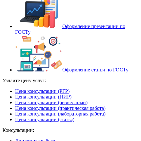
Оформление презентации по
ГОСТу
Оформление статьи по ГОСТу
Узнайте цену услуг:
Цена консультации (РГР)
Цена консультации (НИР)
Цена консультации (бизнес-план)
Цена консультации (практическая работа)
Цена консультации (лабораторная работа)
Цена консультации (статья)
Консультации:
Дипломная работа