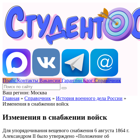
Прайс
Контакты
Вакансии
Гарантии
Блог
Справочник
Ваш регион: Москва
Главная
»
Справочник
»
История военного дела России
»
Изменения в снабжении войск
Изменения в снабжении войск
Для упорядочивания вещевого снабжения 6 августа 1864 г.
Александром II было утверждено «Положение об