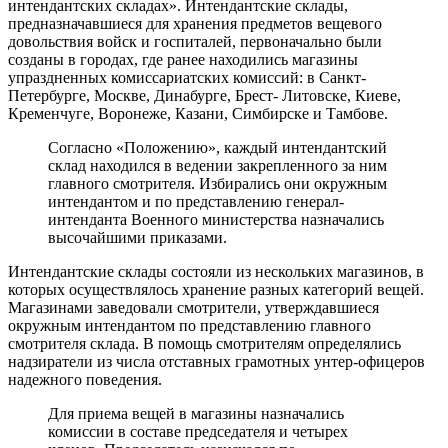
интендантских складах». Интендантские склады,
предназначавшиеся для хранения предметов вещевого
довольствия войск и госпиталей, первоначально были
созданы в городах, где ранее находились магазины
упраздненных комиссариатских комиссий: в Санкт-
Петербурге, Москве, Динабурге, Брест- Литовске, Киеве,
Кременчуге, Воронеже, Казани, Симбирске и Тамбове.
Согласно «Положению», каждый интендантский
склад находился в ведении закрепленного за ним
главного смотрителя. Избирались они окружным
интендантом и по представлению генерал-
интенданта Военного министерства назначались
высочайшими приказами.
Интендантские склады состояли из нескольких магазинов, в
которых осуществлялось хранение разных категорий вещей.
Магазинами заведовали смотрители, утверждавшиеся
окружным интендантом по представлению главного
смотрителя склада. В помощь смотрителям определялись
надзиратели из числа отставных грамотных унтер-офицеров
надежного поведения.
Для приема вещей в магазины назначались
комиссии в составе председателя и четырех