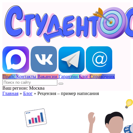
Прайс
Контакты
Вакансии
Гарантии
Блог
Справочник
Ваш регион: Москва
Главная
»
Блог
»
Рецензия – пример написания