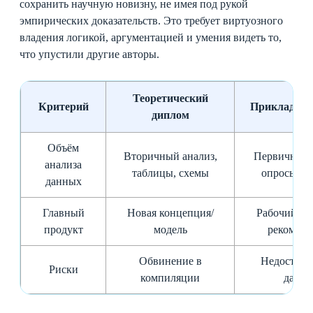
сохранить научную новизну, не имея под рукой
эмпирических доказательств. Это требует виртуозного
владения логикой, аргументацией и умения видеть то,
что упустили другие авторы.
Теоретический
Критерий
Прикладной
диплом
Объём
Вторичный анализ,
Первичные 
анализа
таблицы, схемы
опросы, м
данных
Главный
Новая концепция/
Рабочий пр
продукт
модель
рекомен
Обвинение в
Недостове
Риски
компиляции
данн